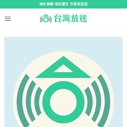
跳
咱的島嶼 咱的歷史 你我來放送
到
內
容