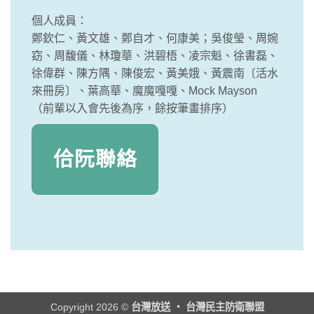
個人成員：
鄭欽仁、黃文雄、鄭自才、何康美；吳俊瑩、周婉
窈、周馥儀、林瓊華、洪碧梧、凌宗魁、徐書磊、
徐偉群、陳方隅、陳俊宏、黃美娥、黃震南〔活水
來冊房〕、葉高華、魔魔嘎嘎、Mock Mayson
（前輩以入會先後為序，餘按筆畫排序）
佮阮聯絡
Copyright 2026 ©
台灣放送 ‧ 台灣民主防衛聯盟