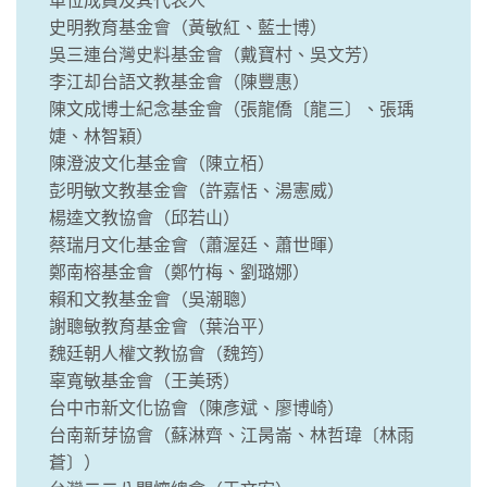
單位成員及其代表人
史明教育基金會（黃敏紅、藍士博）
吳三連台灣史料基金會（戴寶村、吳文芳）
李江却台語文教基金會（陳豐惠）
陳文成博士紀念基金會（張龍僑〔龍三〕、張瑀
婕、林智穎）
陳澄波文化基金會（陳立栢）
彭明敏文教基金會（許嘉恬、湯憲威）
楊逵文教協會（邱若山）
蔡瑞月文化基金會（蕭渥廷、蕭世暉）
鄭南榕基金會（鄭竹梅、劉璐娜）
賴和文教基金會（吳潮聰）
謝聰敏教育基金會（葉治平）
魏廷朝人權文教協會（魏筠）
辜寬敏基金會（王美琇）
台中市新文化協會（陳彥斌、廖博崎）
台南新芽協會（蘇淋齊、江昺崙、林哲瑋〔林雨
蒼〕）