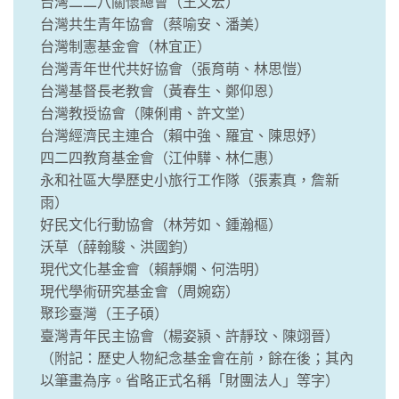
台灣二二八關懷總會（王文宏）
台灣共生青年協會（蔡喻安、潘美）
台灣制憲基金會（林宜正）
台灣青年世代共好協會（張育萌、林思愷）
台灣基督長老教會（黃春生、鄭仰恩）
台灣教授協會（陳俐甫、許文堂）
台灣經濟民主連合（賴中強、羅宜、陳思妤）
四二四教育基金會（江仲驊、林仁惠）
永和社區大學歷史小旅行工作隊（張素真，詹新
雨）
好民文化行動協會（林芳如、鍾瀚樞）
沃草（薛翰駿、洪國鈞）
現代文化基金會（賴靜嫻、何浩明）
現代學術研究基金會（周婉窈）
聚珍臺灣（王子碩）
臺灣青年民主協會（楊姿潁、許靜玟、陳翊晉）
（附記：歷史人物紀念基金會在前，餘在後；其內
以筆畫為序。省略正式名稱「財團法人」等字）