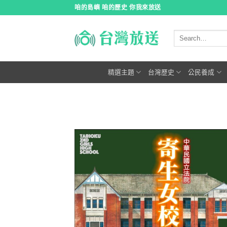
跳
咱的島嶼 咱的歷史 你我來放送
到
內
容
精選主題
台灣歷史
公民養成