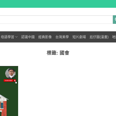
母語學習
認識中國
經典影像
台灣美學
短片劇場
尪仔圖(漫畫)
地
標籤:
國會