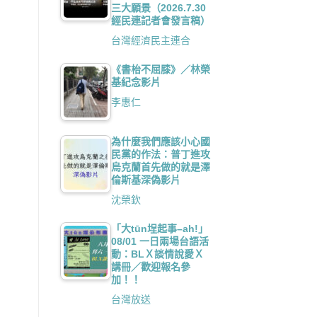
三大願景（2026.7.30
經民連記者會發言稿）
台灣經濟民主連合
《書枱不屈膝》／林榮
基紀念影片
李惠仁
為什麼我們應該小心國
民黨的作法：普丁進攻
烏克蘭首先做的就是澤
倫斯基深偽影片
沈榮欽
「大tūn埕起事–ah!」
08/01 一日兩場台語活
動：BLＸ談情說愛Ｘ
講冊／歡迎報名參
加！！
台灣放送