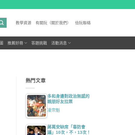
教學資源
有關阮（關於我們）
佮阮聯絡
圖
推薦好冊
答題挑戰
活動消息
熱門文章
多和身邊對政治無感的
親朋好友拉票
凌宗魁
蔣萬安缺席「毒防會
議」10次，不，13次！