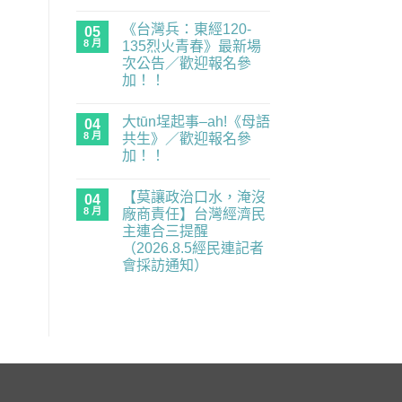
度
在
尚
零
〈「可
無
《台灣兵：東經120-
委
是
05
留
員，
考
言
8 月
135烈火青春》最新場
經
試
次公告／歡迎報名參
民
就
連
是
加！！
示
國
在
警
語」：
尚
〈《台
重
請
無
大tūn埕起事–ah!《母語
灣
04
要
說
留
兵：
業
國
言
8 月
共生》／歡迎報名參
東
務
語〉
加！！
經
全
中
120-
面
在
尚
135
癱
〈大
無
烈
瘓
【莫讓政治口水，淹沒
tūn
04
留
火
中】
埕
言
8 月
廠商責任】台灣經濟民
青
2026.8.6（四）
起
春》
經
主連合三提醒
事
最
民
–
（2026.8.5經民連記者
新
連
ah!
場
記
會採訪通知）
《母
次
者
語
在
尚
公
會
共
〈【莫
無
告
採
生》
讓
留
／
訪
／
政
言
歡
通
歡
治
迎
知〉
迎
口
報
中
報
水，
名
名
淹
參
參
沒
加！！〉
加！！〉
廠
中
中
商