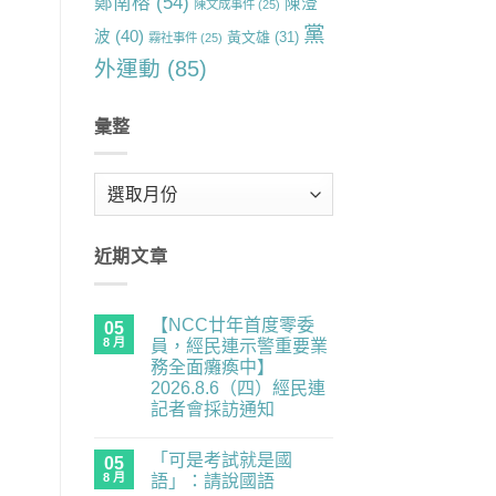
鄭南榕
(54)
陳澄
陳文成事件
(25)
黨
波
(40)
黃文雄
(31)
霧社事件
(25)
外運動
(85)
彙整
彙
整
近期文章
【NCC廿年首度零委
05
8 月
員，經民連示警重要業
務全面癱瘓中】
2026.8.6（四）經民連
記者會採訪通知
在
尚
〈【NCC
無
「可是考試就是國
廿
05
留
年
言
8 月
語」：請說國語
首