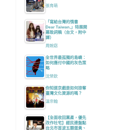
張育萌
「寫給台灣的情書
Dear Taiwan,」特展開
幕致詞稿（台文，附中
譯）
周婉窈
全世界最孤獨的島嶼：
如何應付中國的灰色策
略
沈榮欽
你知道京戲是如何掠奪
臺灣文化資源的嗎？
溫宗翰
【全面收回黨產，優先
改作社宅】經民連盤點
台北市首波五顆蛋黃、