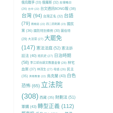
俄烏戰爭
(33)
俄羅斯
(32)
反侵略日
台文通訊BONG報
(38)
(26)
台中
(22)
台灣
(94)
台語
台灣正名
(32)
(79)
國民
周婉窈
(22)
四二四刺蔣
(23)
黨
(36)
國防特別條例
(30)
圖伯特
大罷免
(29)
大法官
(27)
(147)
憲法法庭
(52)
憲法訴
日治時期
訟法
(40)
抵抗史
(27)
(58)
林宅
李江却台語文教基金會
(28)
血案
(37)
民主
林茂生
(27)
母語
(26)
白色
烏克蘭
(43)
(35)
濟南教會
(22)
立法院
恐怖
(65)
(308)
財劃法
(51)
西藏
(35)
轉型正義
(112)
軍購
(43)