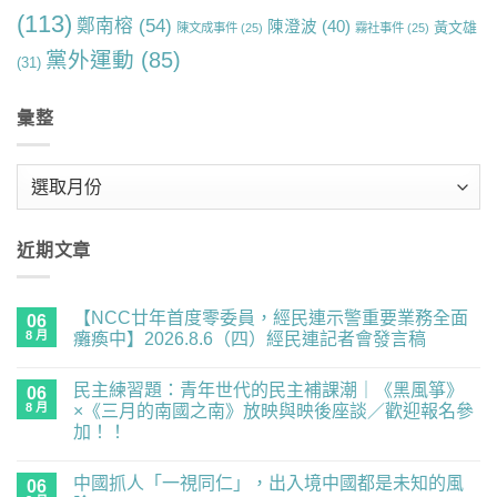
(113)
鄭南榕
(54)
陳澄波
(40)
黃文雄
陳文成事件
(25)
霧社事件
(25)
黨外運動
(85)
(31)
彙整
彙
整
近期文章
【NCC廿年首度零委員，經民連示警重要業務全面
06
8 月
癱瘓中】2026.8.6（四）經民連記者會發言稿
在
尚
〈【NCC
無
民主練習題：青年世代的民主補課潮｜《黑風箏》
廿
06
留
年
言
8 月
×《三月的南國之南》放映與映後座談／歡迎報名參
首
加！！
度
零
在
尚
委
〈民
無
員，
中國抓人「一視同仁」，出入境中國都是未知的風
主
06
留
經