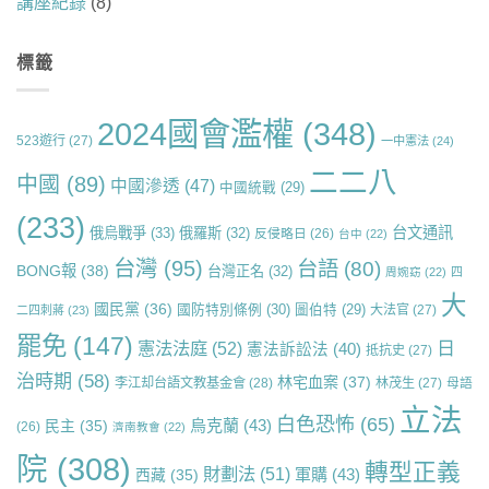
講座紀錄
(8)
標籤
2024國會濫權
(348)
523遊行
(27)
一中憲法
(24)
二二八
中國
(89)
中國滲透
(47)
中國統戰
(29)
(233)
台文通訊
俄烏戰爭
(33)
俄羅斯
(32)
反侵略日
(26)
台中
(22)
台灣
(95)
台語
(80)
BONG報
(38)
台灣正名
(32)
周婉窈
(22)
四
大
國民黨
(36)
國防特別條例
(30)
圖伯特
(29)
大法官
(27)
二四刺蔣
(23)
罷免
(147)
日
憲法法庭
(52)
憲法訴訟法
(40)
抵抗史
(27)
治時期
(58)
林宅血案
(37)
李江却台語文教基金會
(28)
林茂生
(27)
母語
立法
白色恐怖
(65)
烏克蘭
(43)
民主
(35)
(26)
濟南教會
(22)
院
(308)
轉型正義
財劃法
(51)
軍購
(43)
西藏
(35)