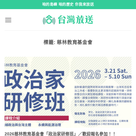
跳
咱的島嶼 咱的歷史 你我來放送
到
內
容
標籤:
慈林教育基金會
2026慈林教育基金會「政治家研修班」／歡迎報名參加！！