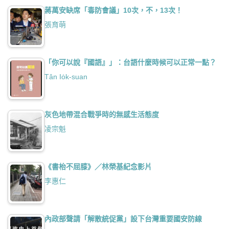
蔣萬安缺席「毒防會議」10次，不，13次！
張育萌
「你可以說『國語』」：台語什麼時候可以正常一點？
Tân Io̍k-suan
灰色地帶混合戰爭時的無感生活態度
凌宗魁
《書枱不屈膝》／林榮基紀念影片
李惠仁
內政部聲請「解散統促黨」設下台灣重要國安防線