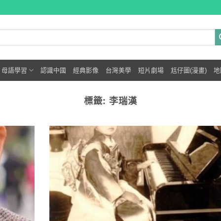
母語學習
認識中國
經典影像
台灣美學
短片劇場
尪仔圖(漫畫)
地
標籤:
李瑞漢