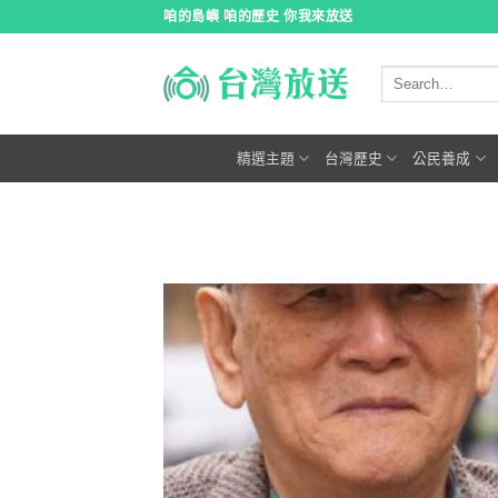
跳
咱的島嶼 咱的歷史 你我來放送
到
內
容
精選主題
台灣歷史
公民養成