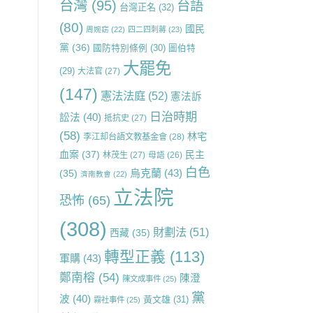
台灣
(95)
台語
台灣正名
(32)
(80)
國民
周婉窈
(22)
四二四刺蔣
(23)
黨
(36)
國防特別條例
(30)
圖伯特
大罷免
(29)
大法官
(27)
(147)
憲法法庭
(52)
憲法訴
日治時期
訟法
(40)
抵抗史
(27)
(58)
林宅
李江却台語文教基金會
(28)
血案
(37)
民主
林茂生
(27)
母語
(26)
白色
烏克蘭
(43)
(35)
濟南教會
(22)
立法院
恐怖
(65)
(308)
財劃法
(51)
西藏
(35)
轉型正義
(113)
軍購
(43)
鄭南榕
(54)
陳澄
陳文成事件
(25)
黨
波
(40)
黃文雄
(31)
霧社事件
(25)