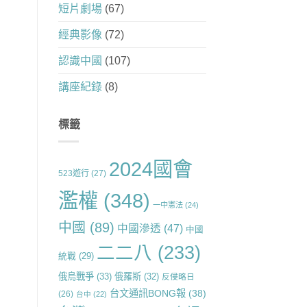
短片劇場
(67)
經典影像
(72)
認識中國
(107)
講座紀錄
(8)
標籤
2024國會
523遊行
(27)
濫權
(348)
一中憲法
(24)
中國
(89)
中國滲透
(47)
中國
二二八
(233)
統戰
(29)
俄烏戰爭
(33)
俄羅斯
(32)
反侵略日
台文通訊BONG報
(38)
(26)
台中
(22)