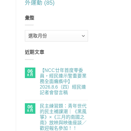
外運動
(85)
彙整
彙
整
近期文章
【NCC廿年首度零委
06
8 月
員，經民連示警重要業
務全面癱瘓中】
2026.8.6（四）經民連
記者會發言稿
在
尚
〈【NCC
無
民主練習題：青年世代
廿
06
留
年
言
8 月
的民主補課潮｜《黑風
首
箏》×《三月的南國之
度
零
南》放映與映後座談／
委
歡迎報名參加！！
員，