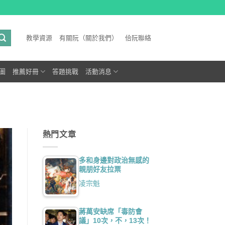
教學資源
有關阮（關於我們）
佮阮聯絡
圖
推薦好冊
答題挑戰
活動消息
熱門文章
多和身邊對政治無感的
親朋好友拉票
凌宗魁
蔣萬安缺席「毒防會
議」10次，不，13次！