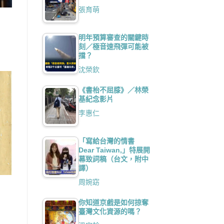
張育萌
明年預算審查的關鍵時
刻／極音速飛彈可能被
擋？
沈榮欽
《書枱不屈膝》／林榮
基紀念影片
李惠仁
「寫給台灣的情書
Dear Taiwan,」特展開
幕致詞稿（台文，附中
譯）
周婉窈
你知道京戲是如何掠奪
臺灣文化資源的嗎？