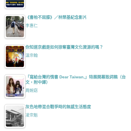
《書枱不屈膝》／林榮基紀念影片
李惠仁
你知道京戲是如何掠奪臺灣文化資源的嗎？
溫宗翰
「寫給台灣的情書 Dear Taiwan,」特展開幕致詞稿（台
文，附中譯）
周婉窈
灰色地帶混合戰爭時的無感生活態度
凌宗魁