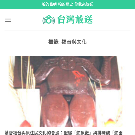
跳
咱的島嶼 咱的歷史 你我來放送
到
內
容
標籤:
福音與文化
基督福音與原住民文化的會遇：聖經「蛇象徵」與排灣族「蛇圖