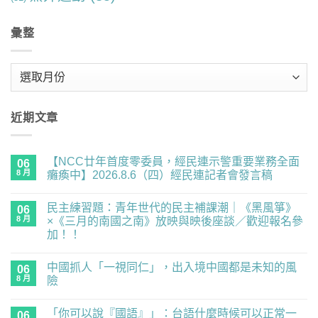
彙整
彙
整
近期文章
【NCC廿年首度零委員，經民連示警重要業務全面
06
8 月
癱瘓中】2026.8.6（四）經民連記者會發言稿
在
尚
〈【NCC
無
民主練習題：青年世代的民主補課潮｜《黑風箏》
廿
06
留
年
言
8 月
×《三月的南國之南》放映與映後座談／歡迎報名參
首
加！！
度
零
在
尚
委
〈民
無
員，
中國抓人「一視同仁」，出入境中國都是未知的風
主
06
留
經
練
言
8 月
險
民
習
連
題：
在
尚
示
青
〈中
無
警
「你可以說『國語』」：台語什麼時候可以正常一
年
國
06
留
重