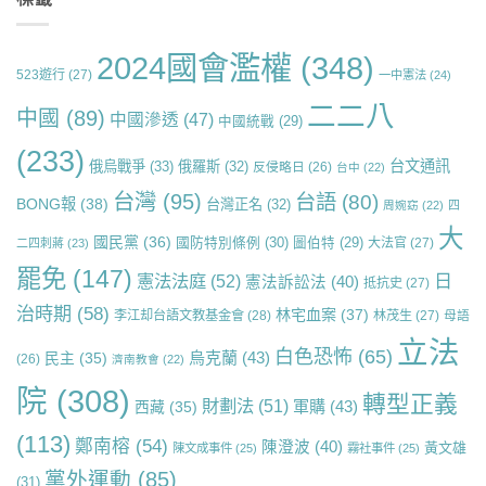
2024國會濫權
(348)
523遊行
(27)
一中憲法
(24)
二二八
中國
(89)
中國滲透
(47)
中國統戰
(29)
(233)
台文通訊
俄烏戰爭
(33)
俄羅斯
(32)
反侵略日
(26)
台中
(22)
台灣
(95)
台語
(80)
BONG報
(38)
台灣正名
(32)
周婉窈
(22)
四
大
國民黨
(36)
國防特別條例
(30)
圖伯特
(29)
大法官
(27)
二四刺蔣
(23)
罷免
(147)
日
憲法法庭
(52)
憲法訴訟法
(40)
抵抗史
(27)
治時期
(58)
林宅血案
(37)
李江却台語文教基金會
(28)
林茂生
(27)
母語
立法
白色恐怖
(65)
烏克蘭
(43)
民主
(35)
(26)
濟南教會
(22)
院
(308)
轉型正義
財劃法
(51)
軍購
(43)
西藏
(35)
(113)
鄭南榕
(54)
陳澄波
(40)
黃文雄
陳文成事件
(25)
霧社事件
(25)
黨外運動
(85)
(31)