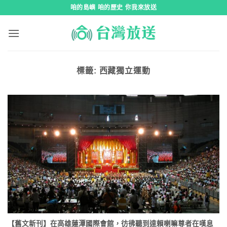
跳
咱的島嶼 咱的歷史 你我來放送
到
內
容
標籤:
西藏獨立運動
【舊文新刊】在高雄蓮潭國際會館，彷彿聽到達賴喇嘛尊者在嘆息