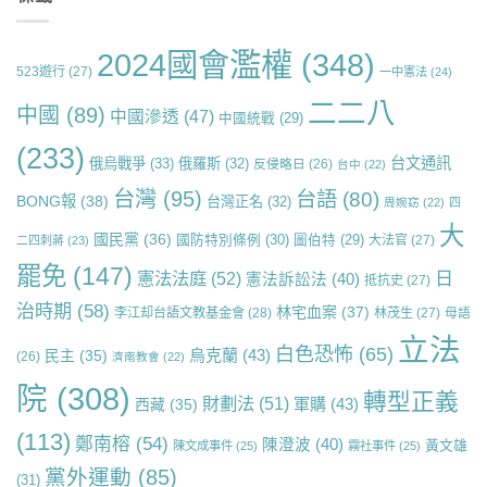
2024國會濫權
(348)
523遊行
(27)
一中憲法
(24)
二二八
中國
(89)
中國滲透
(47)
中國統戰
(29)
(233)
台文通訊
俄烏戰爭
(33)
俄羅斯
(32)
反侵略日
(26)
台中
(22)
台灣
(95)
台語
(80)
BONG報
(38)
台灣正名
(32)
周婉窈
(22)
四
大
國民黨
(36)
國防特別條例
(30)
圖伯特
(29)
大法官
(27)
二四刺蔣
(23)
罷免
(147)
日
憲法法庭
(52)
憲法訴訟法
(40)
抵抗史
(27)
治時期
(58)
林宅血案
(37)
李江却台語文教基金會
(28)
林茂生
(27)
母語
立法
白色恐怖
(65)
烏克蘭
(43)
民主
(35)
(26)
濟南教會
(22)
院
(308)
轉型正義
財劃法
(51)
軍購
(43)
西藏
(35)
(113)
鄭南榕
(54)
陳澄波
(40)
黃文雄
陳文成事件
(25)
霧社事件
(25)
黨外運動
(85)
(31)