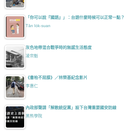
「你可以說『國語』」：台語什麼時候可以正常一點？
Tân Io̍k-suan
灰色地帶混合戰爭時的無感生活態度
凌宗魁
《書枱不屈膝》／林榮基紀念影片
李惠仁
內政部聲請「解散統促黨」設下台灣重要國安防線
黑熊學院