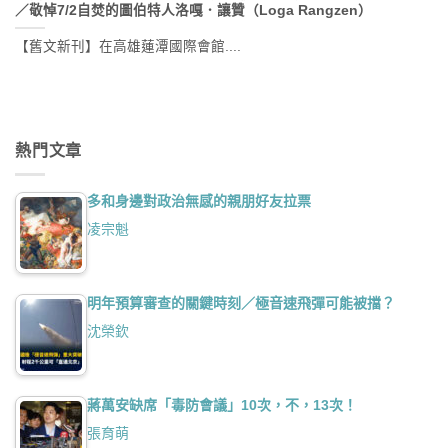
／敬悼7/2自焚的圖伯特人洛嘎．讓贊（Loga Rangzen）
【舊文新刊】在高雄蓮潭國際會館....
熱門文章
多和身邊對政治無感的親朋好友拉票
凌宗魁
明年預算審查的關鍵時刻／極音速飛彈可能被擋？
沈榮欽
蔣萬安缺席「毒防會議」10次，不，13次！
張育萌