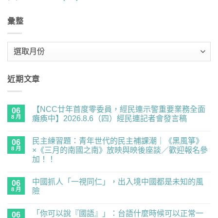
彙整
彙
整
近期文章
【NCC廿年首度零委員，經民連示警重要業務全面
06
8 月
癱瘓中】2026.8.6（四）經民連記者會發言稿
在
尚
〈【NCC
無
民主練習題：青年世代的民主補課潮｜《黑風箏》
廿
06
留
年
言
8 月
×《三月的南國之南》放映與映後座談／歡迎報名參
首
加！！
度
零
在
尚
委
〈民
無
員，
中國抓人「一視同仁」，出入境中國都是未知的風
主
06
留
經
練
言
8 月
險
民
習
連
題：
在
尚
示
青
〈中
無
警
「你可以說『國語』」：台語什麼時候可以正常一
年
國
06
留
重