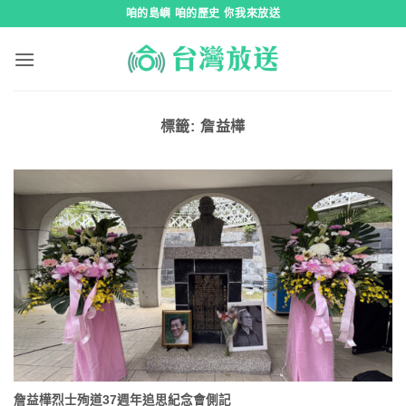
跳
咱的島嶼 咱的歷史 你我來放送
到
內
容
標籤:
詹益樺
詹益樺烈士殉道37週年追思紀念會側記