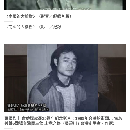
〈南國的大榕樹〉（影音／紀錄片版）
〈南國的大榕樹〉（影音／紀錄片....
建國烈士 詹益樺就義35週年紀念影片：1989年台灣的街頭… 無名
英雄ê戰場台灣民主化 未竟之路（楊碧川 / 台灣史學者．作家）