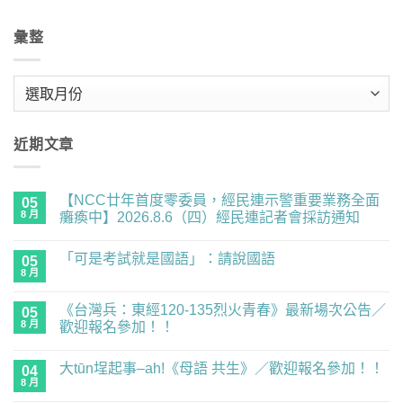
彙整
彙
整
近期文章
【NCC廿年首度零委員，經民連示警重要業務全面
05
8 月
癱瘓中】2026.8.6（四）經民連記者會採訪通知
在
尚
〈【NCC
無
「可是考試就是國語」：請說國語
廿
05
留
年
言
8 月
在
尚
首
〈「可
無
度
是
留
零
《台灣兵：東經120-135烈火青春》最新場次公告／
05
考
言
委
試
8 月
歡迎報名參加！！
員，
就
經
在
尚
是
民
〈《台
無
國
連
大tūn埕起事–ah!《母語 共生》／歡迎報名參加！！
灣
04
留
語」：
示
兵：
言
請
8 月
在
警
尚
東
說
〈大
重
無
經