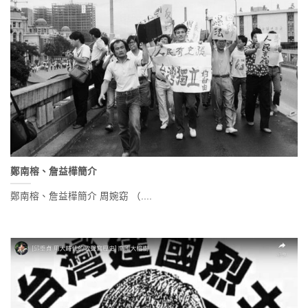
鄭南榕、詹益樺簡介
鄭南榕、詹益樺簡介 周婉窈 （....