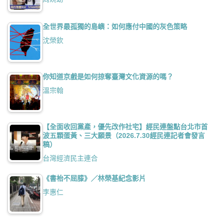
全世界最孤獨的島嶼：如何應付中國的灰色策略
沈榮欽
你知道京戲是如何掠奪臺灣文化資源的嗎？
溫宗翰
【全面收回黨產，優先改作社宅】經民連盤點台北市首
波五顆蛋黃、三大願景（2026.7.30經民連記者會發言
稿）
台灣經濟民主連合
《書枱不屈膝》／林榮基紀念影片
李惠仁