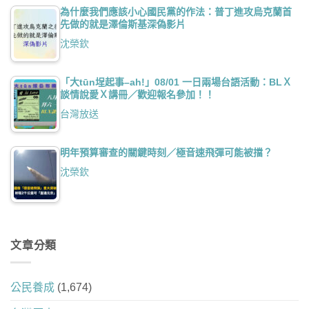
為什麼我們應該小心國民黨的作法：普丁進攻烏克蘭首
先做的就是澤倫斯基深偽影片
沈榮欽
「大tūn埕起事–ah!」08/01 一日兩場台語活動：BLＸ
談情說愛Ｘ講冊／歡迎報名參加！！
台灣放送
明年預算審查的關鍵時刻／極音速飛彈可能被擋？
沈榮欽
文章分類
公民養成
(1,674)