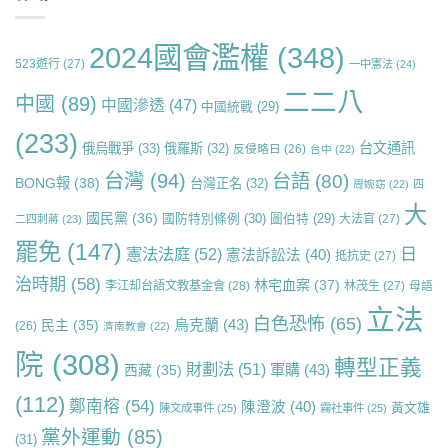
2024國會濫權
(348)
523遊行
(27)
一中憲法
(24)
二二八
中國
(89)
中國滲透
(47)
中國統戰
(29)
(233)
台文通訊
俄烏戰爭
(33)
俄羅斯
(32)
反侵略日
(26)
台中
(22)
台灣
(94)
台語
(80)
BONG報
(38)
台灣正名
(32)
周婉窈
(22)
四
大
國民黨
(36)
國防特別條例
(30)
圖伯特
(29)
大法官
(27)
二四刺蔣
(23)
罷免
(147)
日
憲法法庭
(52)
憲法訴訟法
(40)
抵抗史
(27)
治時期
(58)
林宅血案
(37)
李江却台語文教基金會
(28)
林茂生
(27)
母語
立法
白色恐怖
(65)
烏克蘭
(43)
民主
(35)
(26)
濟南教會
(22)
院
(308)
轉型正義
財劃法
(51)
軍購
(43)
西藏
(35)
(112)
鄭南榕
(54)
陳澄波
(40)
黃文雄
陳文成事件
(25)
霧社事件
(25)
黨外運動
(85)
(31)