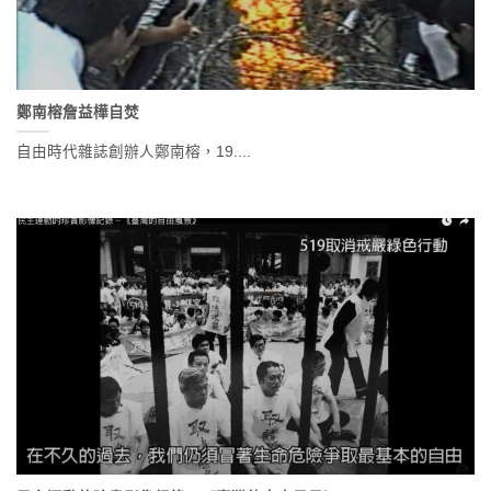
鄭南榕詹益樺自焚
自由時代雜誌創辦人鄭南榕，19....