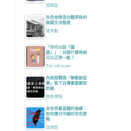
周婉窈
灰色地帶混合戰爭時的
無感生活態度
凌宗魁
「你可以說『國
語』」：台語什麼時候
可以正常一點？
Tân Io̍k-suan
內政部聲請「解散統促
黨」設下台灣重要國安
防線
黑熊學院
全世界最孤獨的島嶼：
如何應付中國的灰色策
略
沈榮欽