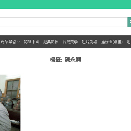
母語學習
認識中國
經典影像
台灣美學
短片劇場
尪仔圖(漫畫)
地
標籤:
陳永興