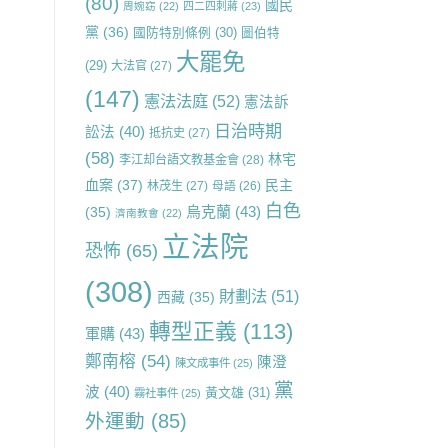
(80)
國民
周婉窈
(22)
四二四刺蔣
(23)
黨
(36)
國防特別條例
(30)
圖伯特
大罷免
(29)
大法官
(27)
(147)
憲法法庭
(52)
憲法訴
日治時期
訟法
(40)
抵抗史
(27)
(58)
林宅
李江却台語文教基金會
(28)
血案
(37)
民主
林茂生
(27)
母語
(26)
白色
烏克蘭
(43)
(35)
濟南教會
(22)
立法院
恐怖
(65)
(308)
財劃法
(51)
西藏
(35)
轉型正義
(113)
軍購
(43)
鄭南榕
(54)
陳澄
陳文成事件
(25)
黨
波
(40)
黃文雄
(31)
霧社事件
(25)
外運動
(85)