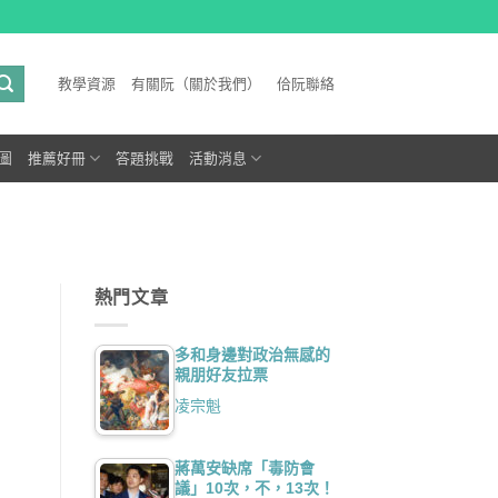
教學資源
有關阮（關於我們）
佮阮聯絡
圖
推薦好冊
答題挑戰
活動消息
熱門文章
多和身邊對政治無感的
親朋好友拉票
凌宗魁
蔣萬安缺席「毒防會
議」10次，不，13次！