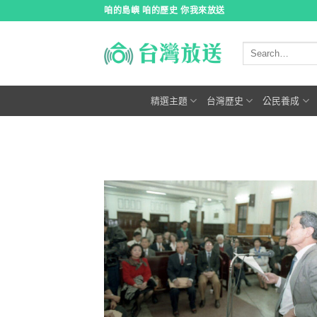
跳
咱的島嶼 咱的歷史 你我來放送
到
內
容
精選主題
台灣歷史
公民養成