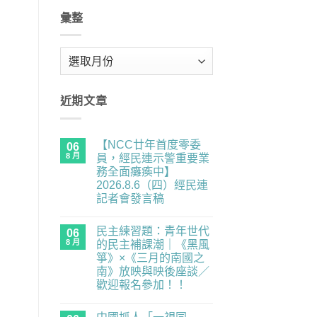
彙整
彙
整
近期文章
【NCC廿年首度零委
06
8 月
員，經民連示警重要業
務全面癱瘓中】
2026.8.6（四）經民連
記者會發言稿
在
尚
〈【NCC
無
民主練習題：青年世代
廿
06
留
年
言
8 月
的民主補課潮｜《黑風
首
箏》×《三月的南國之
度
零
南》放映與映後座談／
委
歡迎報名參加！！
員，
經
在
尚
民
〈民
無
連
主