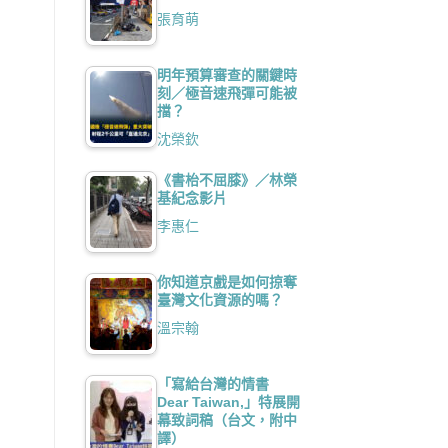
張育萌
明年預算審查的關鍵時
刻／極音速飛彈可能被
擋？
沈榮欽
《書枱不屈膝》／林榮
基紀念影片
李惠仁
你知道京戲是如何掠奪
臺灣文化資源的嗎？
溫宗翰
「寫給台灣的情書
Dear Taiwan,」特展開
幕致詞稿（台文，附中
譯）