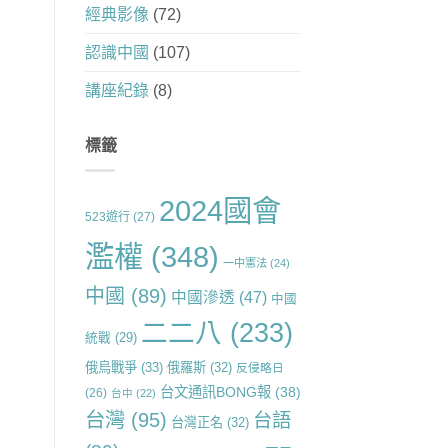
經典影像
(72)
認識中國
(107)
講座紀錄
(8)
標籤
2024國會
523遊行
(27)
濫權
(348)
一中憲法
(24)
中國
(89)
中國滲透
(47)
中國
二二八
(233)
統戰
(29)
俄烏戰爭
(33)
俄羅斯
(32)
反侵略日
台文通訊BONG報
(38)
(26)
台中
(22)
台灣
(95)
台語
台灣正名
(32)