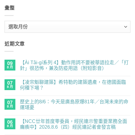
彙整
彙
整
近期文章
【Ài Tâi-gí系列 4】動作用詞不要被華語拉走／「打
09
8 月
針」很恐怖，兼及防疫用語（附短影音）
在
尚
〈【Ài
無
【凌宗魁聊建築】希特勒的建築遺產，在德國面臨
Tâi-
07
留
gí
言
8 月
何種下場？
系
列
在
尚
4】
〈【凌
無
歷史上的8/6：今天是廣島原爆81年／台灣未來的命
動
宗
07
留
作
魁
言
8 月
運堪憂
用
聊
詞
建
在
尚
不
築】
〈歷
無
【NCC廿年首度零委員，經民連示警重要業務全面
要
希
史
06
留
被
特
上
言
8 月
癱瘓中】2026.8.6（四）經民連記者會發言稿
華
勒
的
語
的
8/6：
在
尚