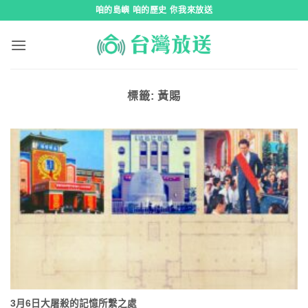
跳
咱的島嶼 咱的歷史 你我來放送
到
內
容
標籤:
黃賜
3月6日大屠殺的記憶所繫之處