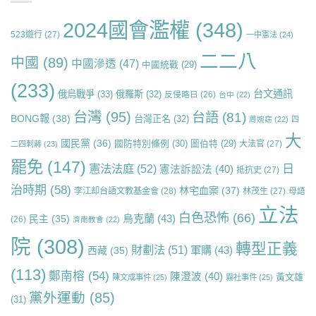
2024國會濫權
(348)
523遊行
(27)
一中憲法
(24)
二二八
中國
(89)
中國滲透
(47)
中國統戰
(29)
(233)
台文通訊
俄烏戰爭
(33)
俄羅斯
(32)
反侵略日
(26)
台中
(22)
台灣
(95)
台語
(81)
BONG報
(38)
台灣正名
(32)
周婉窈
(22)
四
大
國民黨
(36)
國防特別條例
(30)
圖伯特
(29)
大法官
(27)
二四刺蔣
(23)
罷免
(147)
日
憲法法庭
(52)
憲法訴訟法
(40)
抵抗史
(27)
治時期
(58)
林宅血案
(37)
李江却台語文教基金會
(28)
林茂生
(27)
母語
立法
白色恐怖
(66)
烏克蘭
(43)
民主
(35)
(26)
濟南教會
(22)
院
(308)
轉型正義
財劃法
(51)
軍購
(43)
西藏
(35)
(113)
鄭南榕
(54)
陳澄波
(40)
黃文雄
陳文成事件
(25)
霧社事件
(25)
黨外運動
(85)
(31)