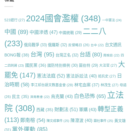
2024國會濫權
(348)
523遊行
(27)
一中憲法
(24)
二二八
中國
(89)
中國滲透
(47)
中國統戰
(29)
(233)
台文通訊
俄烏戰爭
(33)
俄羅斯
(32)
反侵略日
(26)
台中
(22)
台灣
(95)
台語
(80)
BONG報
(38)
台灣正名
(32)
周婉窈
(22)
四
大
國民黨
(36)
國防特別條例
(30)
圖伯特
(29)
大法官
(27)
二四刺蔣
(23)
罷免
(147)
日
憲法法庭
(52)
憲法訴訟法
(40)
抵抗史
(27)
治時期
(58)
林宅血案
(37)
李江却台語文教基金會
(28)
林茂生
(27)
母語
立法
白色恐怖
(65)
烏克蘭
(43)
民主
(35)
(26)
濟南教會
(22)
院
(308)
轉型正義
財劃法
(51)
軍購
(43)
西藏
(35)
(113)
鄭南榕
(54)
陳澄波
(40)
黃文雄
陳文成事件
(25)
霧社事件
(25)
黨外運動
(85)
(31)