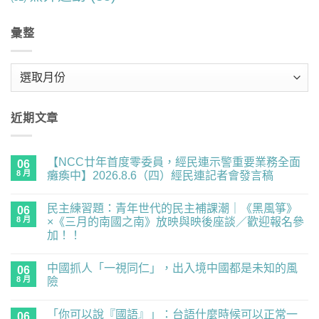
彙整
彙
整
近期文章
【NCC廿年首度零委員，經民連示警重要業務全面
06
8 月
癱瘓中】2026.8.6（四）經民連記者會發言稿
在
尚
〈【NCC
無
民主練習題：青年世代的民主補課潮｜《黑風箏》
廿
06
留
年
言
8 月
×《三月的南國之南》放映與映後座談／歡迎報名參
首
加！！
度
零
在
尚
委
〈民
無
員，
中國抓人「一視同仁」，出入境中國都是未知的風
主
06
留
經
練
言
8 月
險
民
習
連
題：
在
尚
示
青
〈中
無
警
「你可以說『國語』」：台語什麼時候可以正常一
年
國
06
留
重