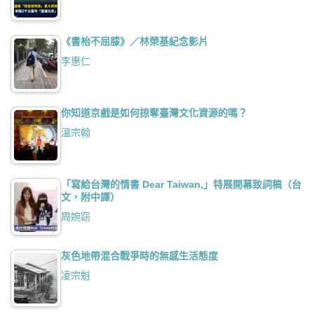
《書枱不屈膝》／林榮基紀念影片
李惠仁
你知道京戲是如何掠奪臺灣文化資源的嗎？
溫宗翰
「寫給台灣的情書 Dear Taiwan,」特展開幕致詞稿（台
文，附中譯）
周婉窈
灰色地帶混合戰爭時的無感生活態度
凌宗魁