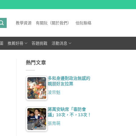
教學資源
有關阮（關於我們）
佮阮聯絡
圖
推薦好冊
答題挑戰
活動消息
熱門文章
多和身邊對政治無感的
親朋好友拉票
凌宗魁
蔣萬安缺席「毒防會
議」10次，不，13次！
張育萌