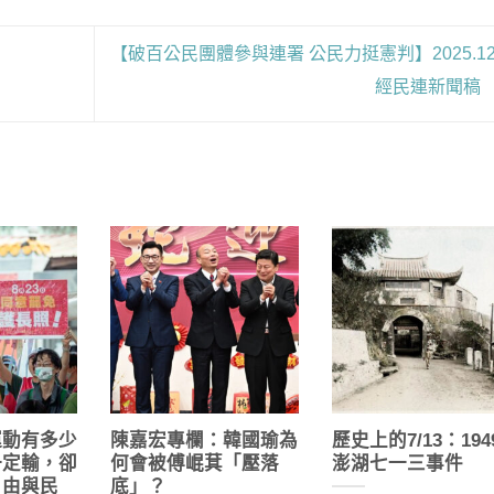
【破百公民團體參與連署 公民力挺憲判】2025.12.
經民連新聞稿
運動有多少
陳嘉宏專欄：韓國瑜為
歷史上的7/13：194
一定輸，卻
何會被傅崐萁「壓落
澎湖七一三事件
自由與民
底」？