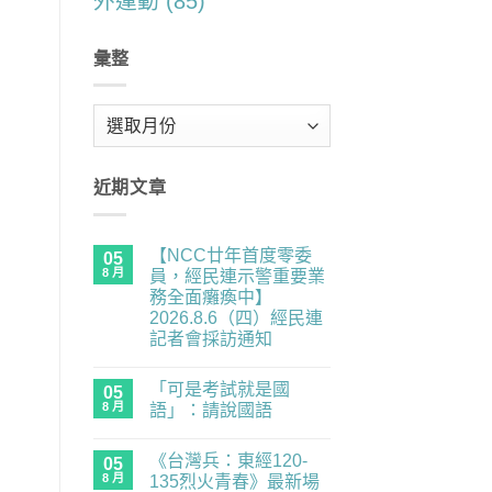
外運動
(85)
彙整
彙
整
近期文章
【NCC廿年首度零委
05
8 月
員，經民連示警重要業
務全面癱瘓中】
2026.8.6（四）經民連
記者會採訪通知
在
尚
〈【NCC
無
「可是考試就是國
廿
05
留
年
言
8 月
語」：請說國語
首
度
在
尚
零
〈「可
無
《台灣兵：東經120-
委
是
05
留
員，
考
言
8 月
135烈火青春》最新場
經
試