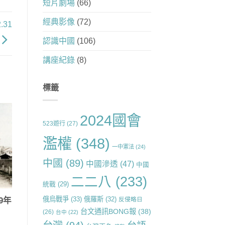
短片劇場
(66)
經典影像
(72)
31
認識中國
(106)
講座紀錄
(8)
標籤
2024國會
523遊行
(27)
濫權
(348)
一中憲法
(24)
中國
(89)
中國滲透
(47)
中國
二二八
(233)
統戰
(29)
俄烏戰爭
(33)
俄羅斯
(32)
反侵略日
9年
台文通訊BONG報
(38)
(26)
台中
(22)