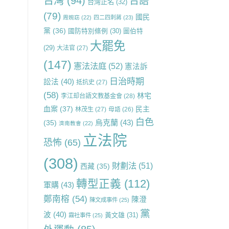
台灣
(94)
台語
台灣正名
(32)
(79)
國民
周婉窈
(22)
四二四刺蔣
(23)
黨
(36)
國防特別條例
(30)
圖伯特
大罷免
(29)
大法官
(27)
(147)
憲法法庭
(52)
憲法訴
日治時期
訟法
(40)
抵抗史
(27)
(58)
林宅
李江却台語文教基金會
(28)
血案
(37)
民主
林茂生
(27)
母語
(26)
白色
烏克蘭
(43)
(35)
濟南教會
(22)
立法院
恐怖
(65)
(308)
財劃法
(51)
西藏
(35)
轉型正義
(112)
軍購
(43)
鄭南榕
(54)
陳澄
陳文成事件
(25)
黨
波
(40)
黃文雄
(31)
霧社事件
(25)