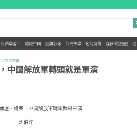
母語學習
認識中國
經典影像
台灣美學
短片劇場
尪仔圖(漫畫)
地
主／民主防衛
，中國解放軍轉頭就是軍演
論壇一講完，中國解放軍轉頭就是軍演
沈伯洋