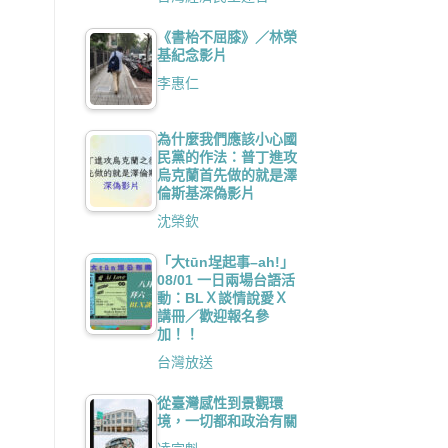
《書枱不屈膝》／林榮
基紀念影片
李惠仁
為什麼我們應該小心國
民黨的作法：普丁進攻
烏克蘭首先做的就是澤
倫斯基深偽影片
沈榮欽
「大tūn埕起事–ah!」
08/01 一日兩場台語活
動：BLＸ談情說愛Ｘ
講冊／歡迎報名參
加！！
台灣放送
從臺灣感性到景觀環
境，一切都和政治有關