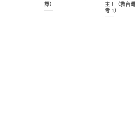
譯）
主！（救台
考 1）