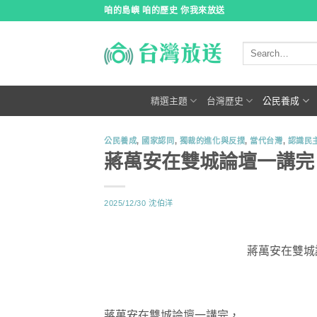
跳
咱的島嶼 咱的歷史 你我來放送
到
內
容
精選主題
台灣歷史
公民養成
公民養成
,
國家認同
,
獨裁的進化與反撲
,
當代台灣
,
認識民
蔣萬安在雙城論壇一講完
2025/12/30
沈伯洋
蔣萬安在雙城
蔣萬安在雙城論壇一講完，