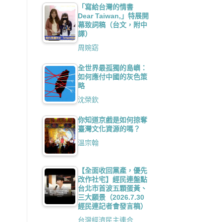
「寫給台灣的情書
Dear Taiwan,」特展開
幕致詞稿（台文，附中
譯）
周婉窈
全世界最孤獨的島嶼：
如何應付中國的灰色策
略
沈榮欽
你知道京戲是如何掠奪
臺灣文化資源的嗎？
溫宗翰
【全面收回黨產，優先
改作社宅】經民連盤點
台北市首波五顆蛋黃、
三大願景（2026.7.30
經民連記者會發言稿）
台灣經濟民主連合