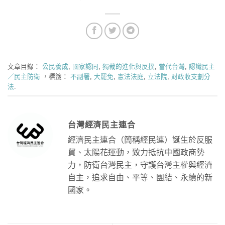
文章目錄：
公民養成
,
國家認同
,
獨裁的進化與反撲
,
當代台灣
,
認識民主
／民主防衛
，標籤：
不副署
,
大罷免
,
憲法法庭
,
立法院
,
財政收支劃分
法
.
台灣經濟民主連合
經濟民主連合（簡稱經民連）誕生於反服
貿、太陽花運動，致力抵抗中國政商勢
力，防衛台灣民主，守護台灣主權與經濟
自主，追求自由、平等、團結、永續的新
國家。