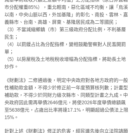
市分配權重85%），重北輕南，惡化區域不均衡，讓「烏溪
以南，中央山脈以西，外加基隆」的彰化、南投、雲林、嘉
義縣市、台南、高雄、屏東、基隆居民成為二等國民；
（3）不當減縮鄉鎮（市）第三級政府分配比例，不利基層
民生；
（4）以罰鍰占比為分配指標，變相鼓勵警察對人民濫開罰
單；
（5）以房屋稅及土地稅稅收增幅為分配指標，將助長土地
炒作。
《財劃法》二修通過後，明定中央政府對各地方政府的一般
性補助款金額，不得少於修正前一年度預算核列數；計畫型
補助款，不得少於同財力級次縣市、同類型計畫之九成。中
央政府因此需再舉債2646億元，將使2026年度舉債總額飆
至5638億元，占歲出比率將達17.1%，明顯超過公債法上限
15%。
針對上述《財劃法》修正的危害，經民連先後向立法院請願