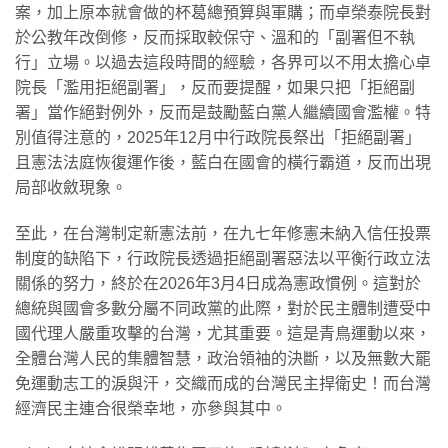
案，加上原本就會做的杯葛總預算與軍購；而卓榮泰院長對
於公教年改倒修，反而採取較保守、溫和的「副署但不執
行」立場。以過去這段時間的經驗，各界可以不用太擔心卓
院長「濫用拒絕副署」，反而要提醒，如果只把「拒絕副
署」當作絕對例外，反而是鼓勵藍白黨人繼續國會濫權。特
別值得注意的，2025年12月中行政院長祭出「拒絕副署」
且憲法法庭恢復運作後，藍白在國會的橫行霸道，反而出現
局部收斂現象。
至此，在台灣制定新憲法前，在九七年修憲未納入信任投票
制度的缺陷下，行政院長透過拒絕副署惡法以平衡行政立法
關係的努力，終於在2026年3月4日成為憲政慣例。這對於
總統與國會多數分屬不同政黨的此際，對於民主體制遭受中
國代理人嚴重攻擊的台灣，尤其重要。這是青鳥運動以來，
全體台灣人民的集體智慧，政治領袖的決斷，以及無數大罷
免運動志工的淚與汗，交織而成的台灣民主捍衛史！而台灣
經濟民主連合很榮幸地，亦參與其中。