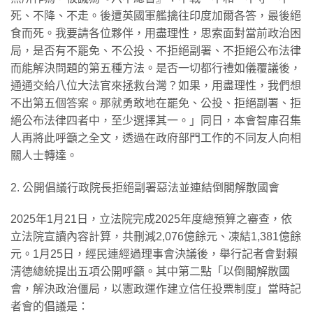
死、不降、不走。後遭英國軍艦擒往印度加爾各答，最後絕
食而死。我要請各位夥伴，用盡理性，思索面對當前政治困
局，是否有不罷免、不公投、不拒絕副署、不拒絕公布法律
而能解決問題的第五種方法。是否一切都行禮如儀覆議後，
通通交給八位大法官來拯救台灣？如果，用盡理性，我們想
不出第五個答案。那就勇敢地在罷免、公投、拒絕副署、拒
絕公布法律四者中，至少選擇其一。」同日，本會智庫召集
人再將此呼籲之全文，透過在政府部門工作的不同友人向相
關人士轉達。
2. 公開倡議行政院長拒絕副署惡法並連結倒閣解散國會
2025年1月21日，立法院完成2025年度總預算之審查，依
立法院宣讀內容計算，共刪減2,076億餘元、凍結1,381億餘
元。1月25日，經民連經過理事會決議後，舉行記者會對賴
清德總統提出五項公開呼籲。其中第二點「以倒閣解散國
會，解決政治僵局，以憲政運作建立信任投票制度」當時記
者會的倡議是：