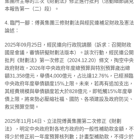
集團所主導的三次《財劃法》修正進行批判（活動細節請見
本報告第一（二）段）。
4. 臨門一腳：傅黃集團三修財劃法與經民連補足財政及憲法
論述：
2025年09月25日，經民連向行政院請願（訴求：召開財政
國是會議，審慎研擬財劃法版本）。該次行動，經民連公開
批判《財劃法》第一次修正（2024.12.20）條文，掏空中央
政府財政，2026年中央政府年度總預算與特別預算歲出總
額31,358億元，舉債4,000億元，占比達12.76%，已經瀕臨
中央政府年度舉債額度15%上限。未來，若再有追加支出，
其經費規模與舉債額度若大於828億元，即牴觸15%年度舉
債上限，將來勢必壓縮社福、國防、各項建設及政府防災、
救災預算空間。
2025年11月14日、立法院傅黃集團第二次修正《財劃
法》，明定中央政府對各地方政府的一般性補助款金額，不
得少於修正前一年度預算核列數；計畫型補助款，不得少於