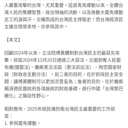
人嚴重攻擊的台灣，尤其重要。這是青鳥運動以來，全體台
灣人民的集體智慧，政治領袖的決斷，以及無數大罷免運動
志工的淚與汗，交織而成的台灣民主捍衛史！而台灣經濟民
主連合很榮幸地，亦參與其中。
【本文】
回顧2024年以來，立法院傅黃體制對台灣民主的最惡劣攻
擊，就是2024年12月20日通過三大惡法，企圖剝奪人民罷
免權(選罷法)、癱瘓憲法法庭（憲法訴訟法）、掏空國家財
政（財政收支劃分法）。前二者的目的，在於拆除民主安全
閥，讓傅黃體制可以更加恣意妄為；後者的目的，在於癱瘓
賴清德民選政府各項施政的財政基礎，遂行中國「台灣黎巴
嫩化」之階段性野心。
相對應地，2025年經民連防衛台灣民主最重要的工作就
是：
1. 參與罷免運動，