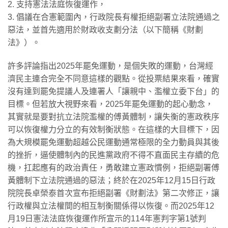
2. 支持憲法法庭恢復運作，
3. 倡議在合憲範圍內，行政院長有權拒絕副署立法院通過之
惡法，並首先適用於財政收支劃分法（以下簡稱《財劃
法》）。
許多評論指出2025年罷免運動，是個失敗的運動，台灣經
濟民主連合完全不同意這樣的觀點。從投票結果來看，確實
沒有達到罷免提議人及連署人「讓親中、濫權立委下台」的
目標。但若放大視野來看，2025年罷免運動的起心動念，
其實就是要對抗立法院濫權的傅黃體制，讓失衡的憲政秩序
可以恢復權力分立的有效制衡狀態。在這樣的大目標下，因
為大規模罷免運動超越公民運動通常極限的全力動員與其後
的挫折，逼使體制內的民進黨政府不得不直面民主存續的危
機，扛起應有的政治責任，勇敢建立憲政慣例，拒絕副署傅
黃體制下立法院通過的惡法；終於在2025年12月15日行政
院院長卓榮泰首次宣布拒絕副署《財劃法》第二次修正，讓
行政權與立法權間的相互制衡關係得以恢復。而2025年12
月19日憲法法庭恢復運作所宣示的114年憲判字第1號判