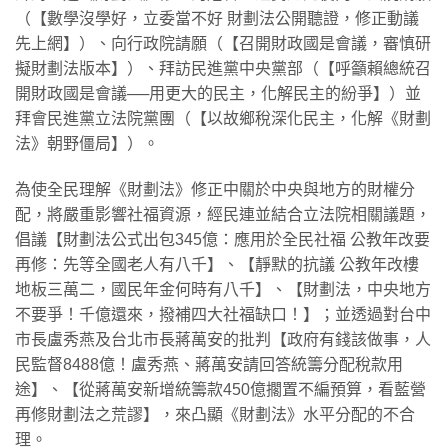
（【數學沒學好，立委當不好 財劃法公開聽證，修正動議
先上網】）、向行政院請願（【召開財政國是會議，審慎研
擬財劃法版本】）、拜訪民進黨中央黨部（【呼籲賴總統召
開財政國是會議──用更大的民主，化解民主的紛爭】）並
拜會民進黨立法院黨團（【以故鄉稅深化民主，化解《財劃
法》朝野僵局】）。
為使全民理解《財劃法》修正中關於中央與地方的財權分
配，將嚴重影響社福資源，經民連並結合立法院相關議題，
倡議【財劃法公式出包345億：應用於全民社福 公教年改要
再修：先等全國老人有八千】、【靜默的抗議 公教年改樓
地板三萬二，國民年金何時有八千】、【財劃法，中央地方
不要爭！千億還來，撥補四大社福缺口！】；並透過對台中
市長盧秀燕及台北市長蔣萬安的批判【政府有錢該做事，人
民監督8488億！盧秀燕、蔣萬安請回答統籌分配稅款用
途】、【從蔣萬安新增統籌款450億擱置不編預算，看藍營
再修財劃法之荒謬】，來凸顯《財劃法》水平分配的不合
理。