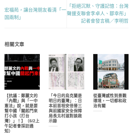
「拒絕沉默、守護記憶：台灣
宏福苑，讓台灣朋友看清「一
聲援支聯會李卓人、鄒幸彤」
国兩制」
記者會發言稿／李明哲
相關文章
【抗議：鄭麗文的
「今日的烏克蘭是
從臺灣感性到景觀
「內戰」與「一中
明日的臺灣」：日
環境，一切都和政
憲法」說，就是要
本前首相安倍晉三
治有關
幫中國「關起門來
與前國家安全保障
打小孩（打台
局長北村滋對談啟
灣）」！】（6/2上
示錄
午記者會採訪通
知）