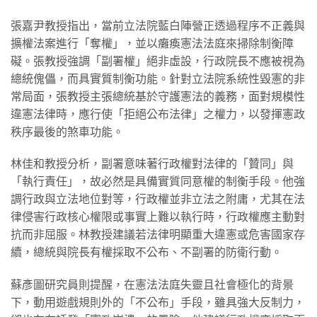
張嘉尹教授指出，當前立法院藍白陣營正透過程序不正義與
擴權法案進行「奪權」，並以癱瘓憲法法庭來掃除制衡障
礙。張教授強調「副署權」絕非虛設，行政院長不應被視為
總統傀儡，而具實質制衡功能。針對立法院系統性毀憲的非
常局面，張教授主張總統基於守護憲法的義務，面對規模性
違憲法律時，應行使「拒絕公布法律」之權力，以發揮憲政
秩序最後的煞車功能。
林佳和教授分析，副署意味著行政權對法律的「贊同」與
「執行責任」，故必然是具備實質同意權的制衡手段。他強
調行政與立法地位對等，行政權並非立法之附庸，尤其在法
律侵害行政核心權限或事實上難以執行時，行政權應主動對
抗而非屈服。林教授建議若法律明顯重大違憲或危害國家存
續，總統與院長有權採取不公布、不副署的防衛行動。
蘇彥圖研究員則提醒，在憲法法庭失靈且社會極化的背景
下，動用遊戲規則外的「不公布」手段，雖具強大反制力，