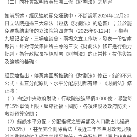
（二）向社會說明傅黃集團三修《財劃法》之危害
如前所述，經民連於罷免運動中，不斷說明2024年12月20
日立法院通過三大惡法（包括《財劃法》的危害）；並於罷
免運動結束後的立法院第四會期（2025年9-12月），舉辦
九場記者會、三場座談會、兩場文宣工作坊，發表一份智庫
報告，針對傅黃集團所主導的三次《財劃法》修正進行強力
批判，為行政院長拒絕副署《財劃法》的正當性，提供輿論
及論述的基礎。
經民連指出，傅黃集團所推動的《財劃法》修正，錯的不只
公式，垂直分配原則、水平分配原則都有錯，《財劃法》修
正將：
（1）掏空中央政府財政，行政院被迫舉債4,000億，瀕臨每
年15%舉債上限，壓縮社福、國防、各項建設及政府防災、
救災預算空間；
（2）錯誤水平分配，分配指標之營業額及人口數占比過高
（70.5%），甚至完全刪除舊法「最近三年基準財政需要額
減基準財政收入額之差額平均值」之分配指標（原占非直轄