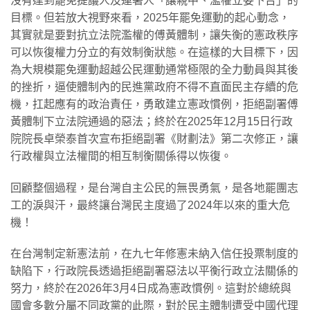
沒有達到罷免提議人及連署人「讓親中、濫權立委下台」的
目標。但若放大視野來看，2025年罷免運動的起心動念，
其實就是要對抗立法院濫權的傅黃體制，讓失衡的憲政秩序
可以恢復權力分立的有效制衡狀態。在這樣的大目標下，因
為大規模罷免運動超越公民運動通常極限的全力動員與其後
的挫折，逼使體制內的民進黨政府不得不直面民主存續的危
機，扛起應有的政治責任，勇敢建立憲政慣例，拒絕副署傅
黃體制下立法院通過的惡法；終於在2025年12月15日行政
院院長卓榮泰首次宣布拒絕副署《財劃法》第二次修正，讓
行政權與立法權間的相互制衡關係得以恢復。
回顧整個過程，是台灣自主公民的無畏勇氣，是各地罷團志
工的淚與汗，最終讓台灣民主度過了2024年以來的重大危
機！
在台灣制定新憲法前，在九七年修憲未納入信任投票制度的
缺陷下，行政院長透過拒絕副署惡法以平衡行政立法關係的
努力，終於在2026年3月4日成為憲政慣例。這對於總統與
國會多數分屬不同政黨的此際，對於民主體制遭受中國代理