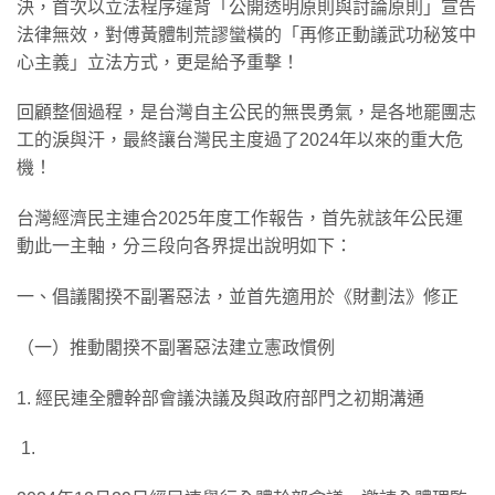
決，首次以立法程序違背「公開透明原則與討論原則」宣告
法律無效，對傅黃體制荒謬蠻橫的「再修正動議武功秘笈中
心主義」立法方式，更是給予重擊！
回顧整個過程，是台灣自主公民的無畏勇氣，是各地罷團志
工的淚與汗，最終讓台灣民主度過了2024年以來的重大危
機！
台灣經濟民主連合2025年度工作報告，首先就該年公民運
動此一主軸，分三段向各界提出說明如下：
一、倡議閣揆不副署惡法，並首先適用於《財劃法》修正
（一）推動閣揆不副署惡法建立憲政慣例
1. 經民連全體幹部會議決議及與政府部門之初期溝通