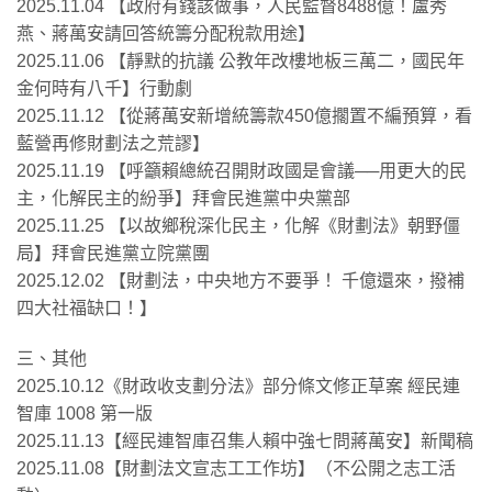
2025.11.04 【政府有錢該做事，人民監督8488億！盧秀
燕、蔣萬安請回答統籌分配稅款用途】
2025.11.06 【靜默的抗議 公教年改樓地板三萬二，國民年
金何時有八千】行動劇
2025.11.12 【從蔣萬安新增統籌款450億擱置不編預算，看
藍營再修財劃法之荒謬】
2025.11.19 【呼籲賴總統召開財政國是會議──用更大的民
主，化解民主的紛爭】拜會民進黨中央黨部
2025.11.25 【以故鄉稅深化民主，化解《財劃法》朝野僵
局】拜會民進黨立院黨團
2025.12.02 【財劃法，中央地方不要爭！ 千億還來，撥補
四大社福缺口！】
三、其他
2025.10.12《財政收支劃分法》部分條文修正草案 經民連
智庫 1008 第一版
2025.11.13【經民連智庫召集人賴中強七問蔣萬安】新聞稿
2025.11.08【財劃法文宣志工工作坊】（不公開之志工活