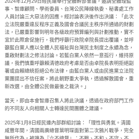
2024年12月29日經民連舉行全體幹部會議，邀請全體理監
事、智庫顧問、學術委員、台灣公民陣線執委、秘書處工作
人員討論三大惡法的因應。經討論表決後作出決議：「此次
立法院嚴重違反程序正義及國會合議民主秩序所通過的財劃
法，已嚴重影響到明年各級政府預算編列與計劃推動，實不
宜於此際倉促施行，我們呼籲行政院卓院長提出覆議，並呼
籲藍白黨人應以全體人民福祉與台灣民主制度之永續為念，
重啟財劃法之修法討論。若藍白黨人依然一意孤行，維持原
議，我們慎重呼籲賴清德政府考慮是否由卓院長表明拒絕副
署或由賴總統拒絕公布法律，由藍白黨人或由民進黨立法院
黨團提出不信任案，將此朝野重大爭執，透過解散國會，重
新改選，由全體公民做最後之裁決。」
當天，即由本會智庫召集人將此決議，透過在政府部門工作
的不同友人向相關人士轉達民間團體之建議。
2025年1月8日經民連內部群組討論：「理性與勇氣。清國
咸豐年間，清國兩廣總督葉明琛面對第二次鴉片戰爭，完全
無所作為，被譏為『六不總督』：不戰、不和、不守、不