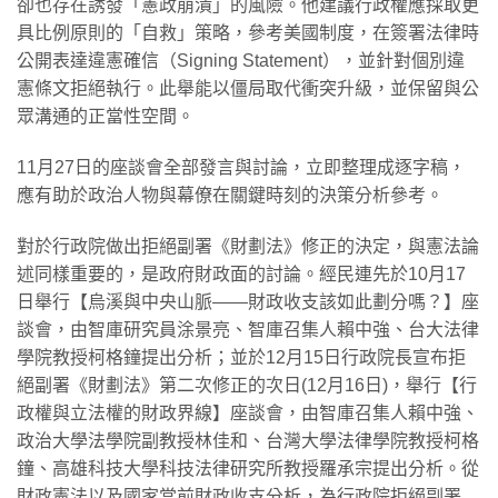
卻也存在誘發「憲政崩潰」的風險。他建議行政權應採取更
具比例原則的「自救」策略，參考美國制度，在簽署法律時
公開表達違憲確信（Signing Statement），並針對個別違
憲條文拒絕執行。此舉能以僵局取代衝突升級，並保留與公
眾溝通的正當性空間。
11月27日的座談會全部發言與討論，立即整理成逐字稿，
應有助於政治人物與幕僚在關鍵時刻的決策分析參考。
對於行政院做出拒絕副署《財劃法》修正的決定，與憲法論
述同樣重要的，是政府財政面的討論。經民連先於10月17
日舉行【烏溪與中央山脈——財政收支該如此劃分嗎？】座
談會，由智庫研究員涂景亮、智庫召集人賴中強、台大法律
學院教授柯格鐘提出分析；並於12月15日行政院長宣布拒
絕副署《財劃法》第二次修正的次日(12月16日)，舉行【行
政權與立法權的財政界線】座談會，由智庫召集人賴中強、
政治大學法學院副教授林佳和、台灣大學法律學院教授柯格
鐘、高雄科技大學科技法律研究所教授羅承宗提出分析。從
財政憲法以及國家當前財政收支分析，為行政院拒絕副署