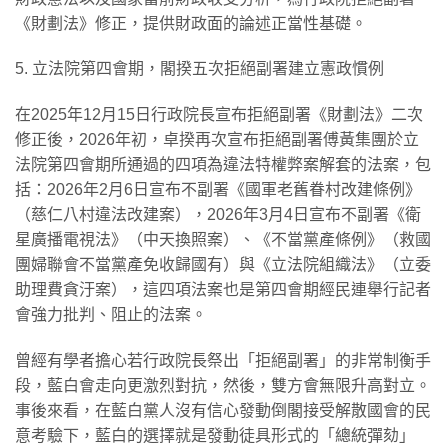
《財劃法》修正，提供財政面的論述正當性基礎。
5. 立法院第四會期，閣揆五次拒絕副署建立憲政慣例
在2025年12月15日行政院長宣布拒絕副署《財劃法》二次
修正後，2026年初，卓揆再次宣布拒絕副署傅黃集團於立
法院第四會期所通過的四項為違法特權弊案解套的法案，包
括：2026年2月6日宣布不副署《國軍老舊眷村改建條例》
（慈仁八村違法改建案），2026年3月4日宣布不副署《衛
星廣播電視法》（中天換照案）、《不當黨產條例》（救國
團婦聯會不當黨產免收歸國有）與《立法院組織法》（立委
助理費貪汙案），這四項法案也是第四會期經民連舉行記者
會強力批判、阻止的法案。
曾經有學者擔心若行政院長祭出「拒絕副署」的非常制衡手
段，藍白會走向更激烈對抗，然後，雙方會無限升高對立。
事後來看，在藍白黨人沒有信心發動倒閣接受解散國會的民
意考驗下，藍白的選擇就是發動徒具形式的「總統彈劾」