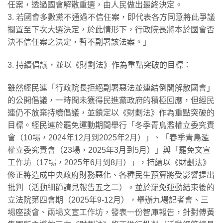
任案，透過國會解散重選，由人民做出最終決定。
3. 若國會多數黨不通過不信任案，即代表各方同意將此爭議
擱置至下次大選決定，於此情形下，行政院長將本於國會否
決不信任案之決定，暫不副署該法案。」
3. 持續倡議，並以《財劃法》作為重點突破的目標：
雖然經民連「行政院長拒絕副署惡法並連結倒閣解散國會」
的公開倡議，一時間未獲得民進黨政府的積極回應，但經民
連仍不放棄持續倡議，並鎖定以《財劃法》作為重點突破的
目標。經民連於罷免運動期間舉行「冬季青鳥濫權立委究責
會（10場，2024年12月到2025年2月）」、「春季青鳥濫
權立委究責會（23場，2025年3月到5月）」與「罷免文宣
工作坊（17場，2025年6月到8月）」，持續以《財劃法》
修正將造成中央政府財務惡化、各種民生預算將受影響提出
批判（活動細節請見報告五之二）。並於罷免運動結束後的
立法院第四會期（2025年9-12月），舉辦九場記者會、三
場座談會、兩場文宣工作坊，發表一份智庫報告，針對傅黃