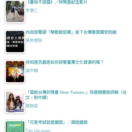
《書枱不屈膝》／林榮基紀念影片
李惠仁
內政部聲請「解散統促黨」設下台灣重要國安防線
黑熊學院
你知道京戲是如何掠奪臺灣文化資源的嗎？
溫宗翰
「寫給台灣的情書 Dear Taiwan,」特展開幕致詞稿（台
文，附中譯）
周婉窈
「可是考試就是國語」：請說國語
Tân Io̍k-suan