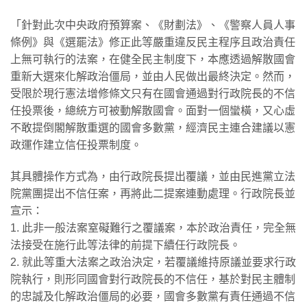
「針對此次中央政府預算案、《財劃法》、《警察人員人事
條例》與《選罷法》修正此等嚴重違反民主程序且政治責任
上無可執行的法案，在健全民主制度下，本應透過解散國會
重新大選來化解政治僵局，並由人民做出最終決定。然而，
受限於現行憲法增修條文只有在國會通過對行政院長的不信
任投票後，總統方可被動解散國會。面對一個蠻橫，又心虛
不敢提倒閣解散重選的國會多數黨，經濟民主連合建議以憲
政運作建立信任投票制度。
其具體操作方式為，由行政院長提出覆議，並由民進黨立法
院黨團提出不信任案，再將此二提案連動處理。行政院長並
宣示：
1. 此非一般法案窒礙難行之覆議案，本於政治責任，完全無
法接受在施行此等法律的前提下續任行政院長。
2. 就此等重大法案之政治決定，若覆議維持原議並要求行政
院執行，則形同國會對行政院長的不信任，基於對民主體制
的忠誠及化解政治僵局的必要，國會多數黨有責任通過不信