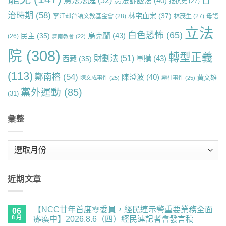
日
憲法法庭
(52)
憲法訴訟法
(40)
抵抗史
(27)
治時期
(58)
林宅血案
(37)
李江却台語文教基金會
(28)
林茂生
(27)
母語
立法
白色恐怖
(65)
烏克蘭
(43)
民主
(35)
(26)
濟南教會
(22)
院
(308)
轉型正義
財劃法
(51)
軍購
(43)
西藏
(35)
(113)
鄭南榕
(54)
陳澄波
(40)
黃文雄
陳文成事件
(25)
霧社事件
(25)
黨外運動
(85)
(31)
彙整
彙
整
近期文章
【NCC廿年首度零委員，經民連示警重要業務全面
06
8 月
癱瘓中】2026.8.6（四）經民連記者會發言稿