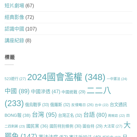
短片劇場
(67)
經典影像
(72)
認識中國
(107)
講座紀錄
(8)
標籤
2024國會濫權
(348)
523遊行
(27)
一中憲法
(24)
二二八
中國
(89)
中國滲透
(47)
中國統戰
(29)
(233)
台文通訊
俄烏戰爭
(33)
俄羅斯
(32)
反侵略日
(26)
台中
(22)
台灣
(95)
台語
(80)
BONG報
(38)
台灣正名
(32)
周婉窈
(22)
四
大
國民黨
(36)
國防特別條例
(30)
圖伯特
(29)
大法官
(27)
二四刺蔣
(23)
罷免
(147)