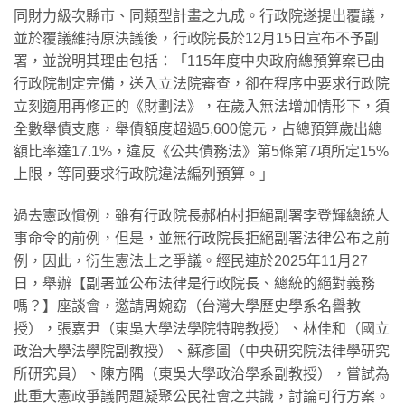
同財力級次縣市、同類型計畫之九成。行政院遂提出覆議，
並於覆議維持原決議後，行政院長於12月15日宣布不予副
署，並說明其理由包括：「115年度中央政府總預算案已由
行政院制定完備，送入立法院審查，卻在程序中要求行政院
立刻適用再修正的《財劃法》，在歲入無法增加情形下，須
全數舉債支應，舉債額度超過5,600億元，占總預算歲出總
額比率達17.1%，違反《公共債務法》第5條第7項所定15%
上限，等同要求行政院違法編列預算。」
過去憲政慣例，雖有行政院長郝柏村拒絕副署李登輝總統人
事命令的前例，但是，並無行政院長拒絕副署法律公布之前
例，因此，衍生憲法上之爭議。經民連於2025年11月27
日，舉辦【副署並公布法律是行政院長、總統的絕對義務
嗎？】座談會，邀請周婉窈（台灣大學歷史學系名譽教
授），張嘉尹（東吳大學法學院特聘教授）、林佳和（國立
政治大學法學院副教授）、蘇彥圖（中央研究院法律學研究
所研究員）、陳方隅（東吳大學政治學系副教授），嘗試為
此重大憲政爭議問題凝聚公民社會之共識，討論可行方案。