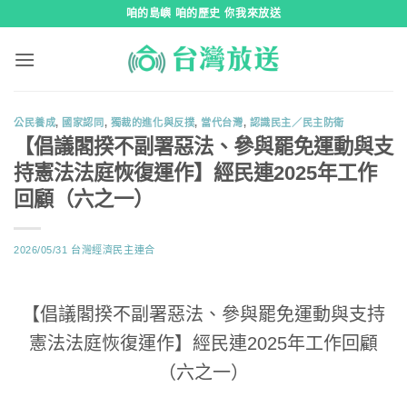
跳
咱的島嶼 咱的歷史 你我來放送
到
內
容
公民養成
,
國家認同
,
獨裁的進化與反撲
,
當代台灣
,
認識民主／民主防衛
【倡議閣揆不副署惡法、參與罷免運動與支
持憲法法庭恢復運作】經民連2025年工作
回顧（六之一）
2026/05/31
台灣經濟民主連合
【倡議閣揆不副署惡法、參與罷免運動與支持
憲法法庭恢復運作】經民連2025年工作回顧
（六之一）