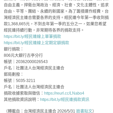
自由主義，捍衛台灣政治、經濟、社會、文化主體性，追求
自由、平等、團結、永續的新國家。為了籌措運作經費，台
灣經濟民主連合需要各界的支持。經民連今年第一季收到捐
款1,368,665元，不到去年第一季的五分之一，如果您希望
經民連持續行動，非常期待各界的捐款支持。
https://bit.ly/經民連線上單筆捐款
https://bit.ly/經民連線上定期定額捐款
銀行捐款：
806元大銀行古亭分行
帳號｜20362000026543
戶名｜社團法人台灣經濟民主連合
郵局劃撥：
帳號｜5035-3211
戶名｜社團法人台灣經濟民主連合
捐款收據索取與徵信：
https://reurl.cc/LNabo4
其他捐款資訊說明：
https://bit.ly/經民連捐款資訊
（轉載自：台灣經濟民主連合 2026/5/31
臉書貼文
）