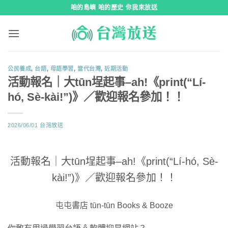
跳
咱的島嶼 咱的歷史 你我來放送
到
內
容
公民養成
,
台語
,
母語學習
,
當代台灣
,
近期活動
活動報名｜大tūn埕起事–ah!《print(“Lí-
hó, Sè-kài!”)》／歡迎報名參加！！
2026/06/01
台灣放送
活動報名｜大tūn埕起事–ah!《print(“Lí-hó, Sè-
kài!”)》／歡迎報名參加！！
屯屯書店 tūn-tūn Books & Booze