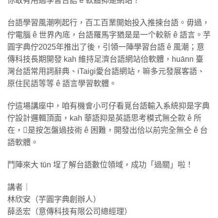
你敢有用過學習台語 ê 軟體抑是網站？
台語學習風潮咧起行，百工百業開始投入推捒台語。毋過，
佇電腦 ê 世界內底，台語羅馬字猶是是一个較新 ê 語言。芋
圓字典佇2025年推出了後，引領一陣學習台語 ê 風潮；意
傳科技長期開發 kah 維持足濟台語網站佮軟體，huānn 臺
灣台語常用詞辭典、iTaigi愛台語網站，嘛多元發展客語、
原住民語等等 ê 語言學習軟體。
佇這場講座中，咱有機會小可仔看覓台語輸入系統抑是字典
佇設計邏輯頂面，kah 華語抑是英語思考模式無仝款 ê 所
在，𪜶是按怎盤過技術 ê 困難，開發出佮以前完全無仝 ê 台
語軟體。
鬥陣來大 tūn 埕了解台語數位領域，成功「過關」啦！
講者｜
林欣安（芋圓字典創辦人）
薛丞宏（意傳科技有限公司總經理）