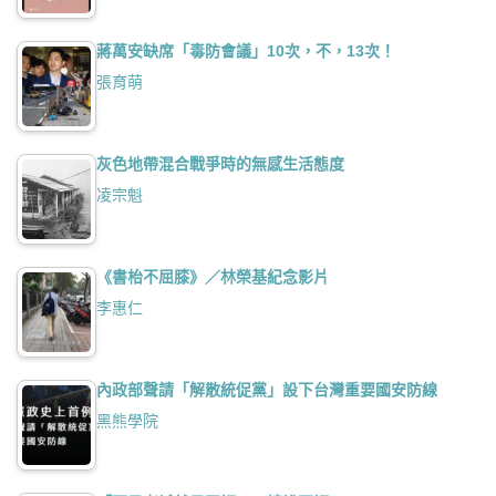
蔣萬安缺席「毒防會議」10次，不，13次！
張育萌
灰色地帶混合戰爭時的無感生活態度
凌宗魁
《書枱不屈膝》／林榮基紀念影片
李惠仁
內政部聲請「解散統促黨」設下台灣重要國安防線
黑熊學院