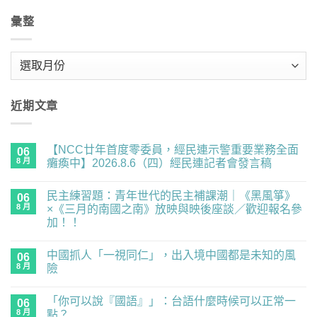
彙整
彙
整
近期文章
【NCC廿年首度零委員，經民連示警重要業務全面
06
8 月
癱瘓中】2026.8.6（四）經民連記者會發言稿
在
尚
〈【NCC
無
民主練習題：青年世代的民主補課潮｜《黑風箏》
廿
06
留
年
言
8 月
×《三月的南國之南》放映與映後座談／歡迎報名參
首
加！！
度
零
在
尚
委
〈民
無
員，
中國抓人「一視同仁」，出入境中國都是未知的風
主
06
留
經
練
言
8 月
險
民
習
連
題：
在
尚
示
青
〈中
無
警
「你可以說『國語』」：台語什麼時候可以正常一
年
國
06
留
重
世
抓
言
8 月
點？
要