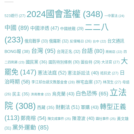
2024國會濫權
(348)
523遊行
(27)
一中憲法
(24)
二二八
中國
(89)
中國滲透
(47)
中國統戰
(29)
(233)
台文通訊
俄烏戰爭
(33)
俄羅斯
(32)
反侵略日
(26)
台中
(22)
台灣
(95)
台語
(80)
BONG報
(38)
台灣正名
(32)
周婉窈
(22)
四
大
國民黨
(36)
國防特別條例
(30)
圖伯特
(29)
大法官
(27)
二四刺蔣
(23)
罷免
(147)
日
憲法法庭
(52)
憲法訴訟法
(40)
抵抗史
(27)
治時期
(58)
林宅血案
(37)
李江却台語文教基金會
(28)
林茂生
(27)
母語
立法
白色恐怖
(65)
烏克蘭
(43)
民主
(35)
(26)
濟南教會
(22)
院
(308)
轉型正義
財劃法
(51)
軍購
(43)
西藏
(35)
(113)
鄭南榕
(54)
陳澄波
(40)
黃文雄
陳文成事件
(25)
霧社事件
(25)
黨外運動
(85)
(31)