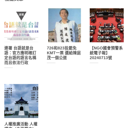
連署 台語就是台
726和823投罷免
【NGO國會預警系
語：官方應明確訂
KMT一票 還給陳庭
統電子報】
定台語的語言名稱
茂一個公道
20240713號
而且依法行政
人權推廣活動 人權