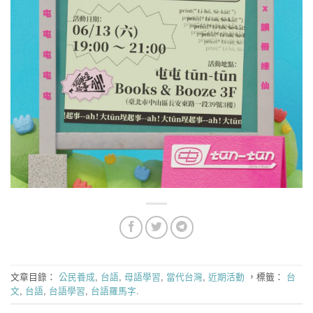
文章目錄：
公民養成
,
台語
,
母語學習
,
當代台灣
,
近期活動
，標籤：
台
文
,
台語
,
台語學習
,
台語羅馬字
.