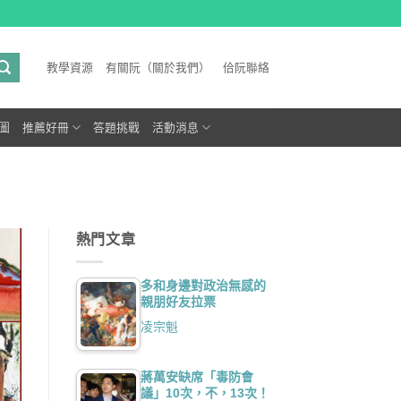
教學資源
有關阮（關於我們）
佮阮聯絡
圖
推薦好冊
答題挑戰
活動消息
熱門文章
多和身邊對政治無感的
親朋好友拉票
凌宗魁
蔣萬安缺席「毒防會
議」10次，不，13次！