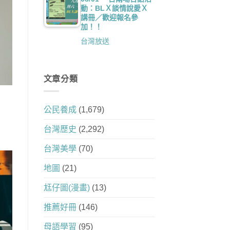
動：BLＸ談情說愛Ｘ
講冊／歡迎報名參
加！！
台灣放送
文章分類
公民養成
(1,679)
台灣歷史
(2,292)
台灣美學
(70)
地圖
(21)
尪仔圖(漫畫)
(13)
推薦好冊
(146)
母語學習
(95)