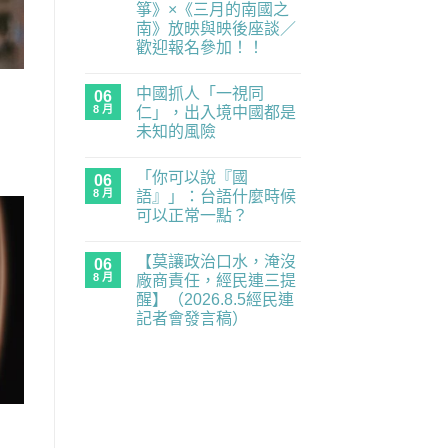
箏》×《三月的南國之
度
零
南》放映與映後座談／
委
歡迎報名參加！！
員，
經
在
尚
民
〈民
無
連
中國抓人「一視同
主
06
留
示
練
言
8 月
仁」，出入境中國都是
警
習
重
未知的風險
題：
要
青
在
尚
業
年
〈中
無
務
世
「你可以說『國
國
06
留
全
代
抓
言
面
8 月
語』」：台語什麼時候
的
人
癱
民
可以正常一點？
「一
瘓
主
視
中】
在
補
尚
同
2026.8.6（四）
〈「你
課
無
仁」，
經
【莫讓政治口水，淹沒
可
06
潮
留
出
民
以
｜
言
8 月
廠商責任，經民連三提
入
連
說
《黑
境
記
醒】（2026.8.5經民連
『國
風
中
者
語』」：
箏》
記者會發言稿）
國
會
台
×《三
都
發
在
語
尚
月
是
言
〈【莫
什
無
的
未
稿〉
讓
麼
留
南
知
中
政
時
言
國
的
治
候
之
風
口
可
南》
險〉
水，
以
放
中
淹
正
映
沒
常
與