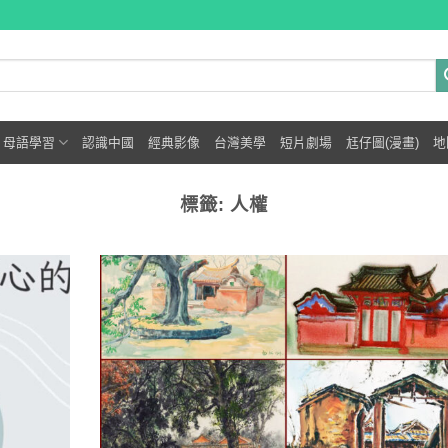
母語學習
認識中國
經典影像
台灣美學
短片劇場
尪仔圖(漫畫)
地
標籤:
人權