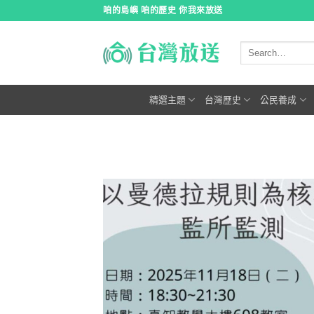
跳
咱的島嶼 咱的歷史 你我來放送
到
內
容
精選主題
台灣歷史
公民養成