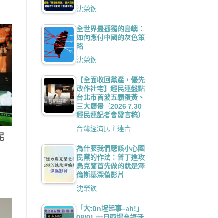
沈榮欽
全世界最孤獨的島嶼：
如何應付中國的灰色策
略
沈榮欽
【全面收回黨產，優先
改作社宅】經民連盤點
台北市首波五顆蛋黃、
三大願景（2026.7.30
經民連記者會發言稿）
台灣經濟民主連合
泥
為什麼我們應該小心國
民黨的作法：普丁進攻
烏克蘭首先做的就是澤
倫斯基深偽影片
沈榮欽
「大tūn埕起事–ah!」
08/01 一日兩場台語活