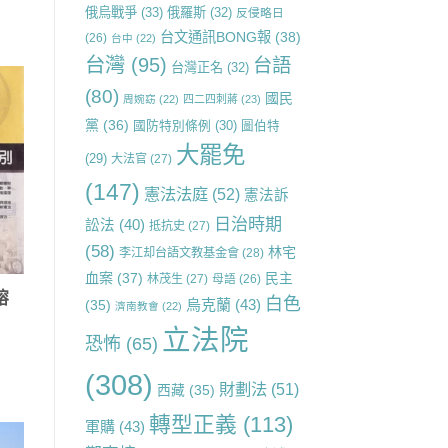
俄烏戰爭
(33)
俄羅斯
(32)
反侵略日
台文通訊BONG報
(38)
(26)
台中
(22)
台灣
(95)
台語
台灣正名
(32)
(80)
國民
周婉窈
(22)
四二四刺蔣
(23)
黨
(36)
國防特別條例
(30)
圖伯特
大罷免
(29)
大法官
(27)
(147)
憲法法庭
(52)
憲法訴
日治時期
訟法
(40)
抵抗史
(27)
(58)
林宅
李江却台語文教基金會
(28)
血案
(37)
民主
林茂生
(27)
母語
(26)
榕
白色
烏克蘭
(43)
(35)
濟南教會
(22)
立法院
恐怖
(65)
(308)
財劃法
(51)
西藏
(35)
轉型正義
(113)
軍購
(43)