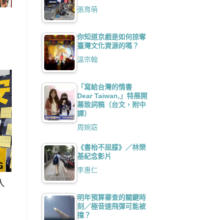
張育萌
你知道京戲是如何掠奪
臺灣文化資源的嗎？
溫宗翰
「寫給台灣的情書
Dear Taiwan,」特展開
幕致詞稿（台文，附中
譯）
周婉窈
《書枱不屈膝》／林榮
基紀念影片
李惠仁
入
明年預算審查的關鍵時
刻／極音速飛彈可能被
擋？