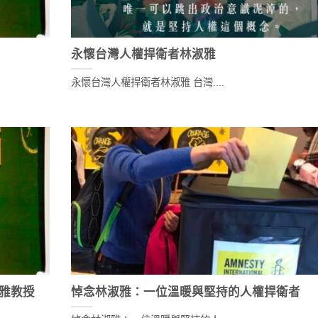
永懷台灣人權捍衛者林淑雅
永懷台灣人權捍衛者林淑雅 台灣....
淑雅教授
悼念林淑雅：一位溫暖與堅持的人權捍衛者