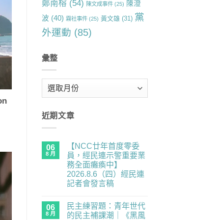
鄭南榕
(54)
陳澄
陳文成事件
(25)
黨
波
(40)
黃文雄
(31)
霧社事件
(25)
外運動
(85)
彙整
彙
整
on
近期文章
【NCC廿年首度零委
06
8 月
員，經民連示警重要業
務全面癱瘓中】
2026.8.6（四）經民連
記者會發言稿
在
尚
〈【NCC
無
民主練習題：青年世代
廿
06
留
年
言
8 月
的民主補課潮｜《黑風
首