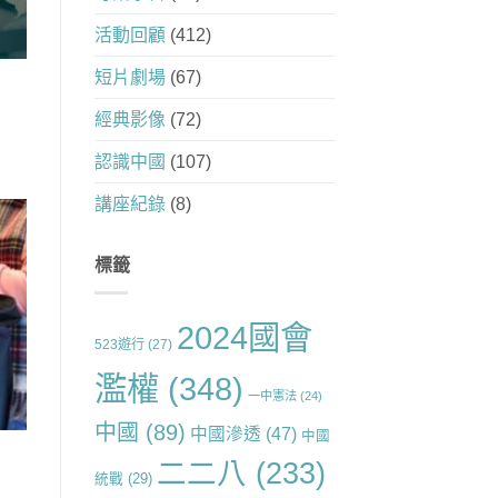
活動回顧
(412)
短片劇場
(67)
經典影像
(72)
認識中國
(107)
講座紀錄
(8)
標籤
2024國會
523遊行
(27)
濫權
(348)
一中憲法
(24)
中國
(89)
中國滲透
(47)
中國
二二八
(233)
統戰
(29)