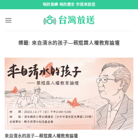
跳
咱的島嶼 咱的歷史 你我來放送
到
內
容
標籤:
來自清水的孩子—蔡焜霖人權教育論壇
來自清水的孩子—蔡焜霖人權教育論壇