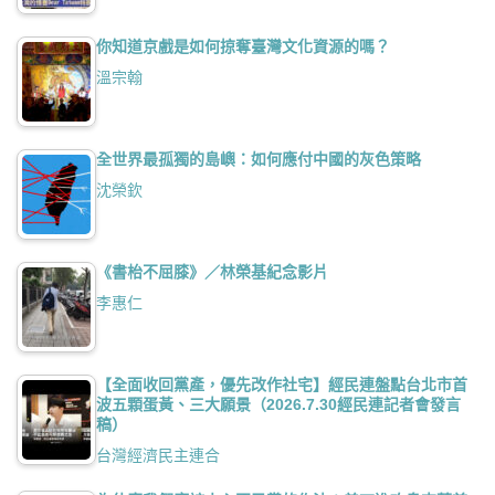
你知道京戲是如何掠奪臺灣文化資源的嗎？
溫宗翰
全世界最孤獨的島嶼：如何應付中國的灰色策略
沈榮欽
《書枱不屈膝》／林榮基紀念影片
李惠仁
【全面收回黨產，優先改作社宅】經民連盤點台北市首
波五顆蛋黃、三大願景（2026.7.30經民連記者會發言
稿）
台灣經濟民主連合