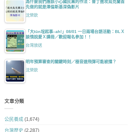
為什麼我們應該小心國民黨的作法：普丁進攻烏克蘭首
先做的就是澤倫斯基深偽影片
沈榮欽
「大tūn埕起事–ah!」08/01 一日兩場台語活動：BLＸ
談情說愛Ｘ講冊／歡迎報名參加！！
台灣放送
明年預算審查的關鍵時刻／極音速飛彈可能被擋？
沈榮欽
文章分類
公民養成
(1,674)
台灣歷史
(2,287)