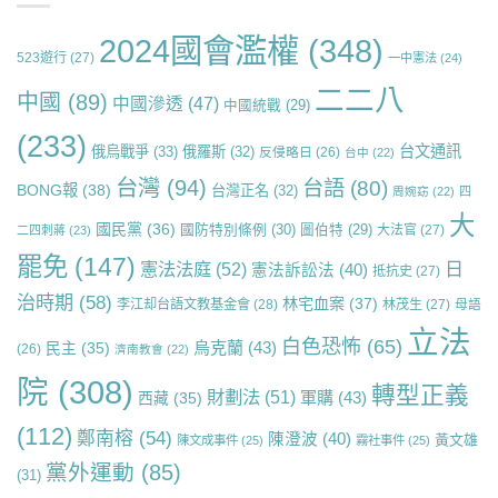
2024國會濫權
(348)
523遊行
(27)
一中憲法
(24)
二二八
中國
(89)
中國滲透
(47)
中國統戰
(29)
(233)
台文通訊
俄烏戰爭
(33)
俄羅斯
(32)
反侵略日
(26)
台中
(22)
台灣
(94)
台語
(80)
BONG報
(38)
台灣正名
(32)
周婉窈
(22)
四
大
國民黨
(36)
國防特別條例
(30)
圖伯特
(29)
大法官
(27)
二四刺蔣
(23)
罷免
(147)
日
憲法法庭
(52)
憲法訴訟法
(40)
抵抗史
(27)
治時期
(58)
林宅血案
(37)
李江却台語文教基金會
(28)
林茂生
(27)
母語
立法
白色恐怖
(65)
烏克蘭
(43)
民主
(35)
(26)
濟南教會
(22)
院
(308)
轉型正義
財劃法
(51)
軍購
(43)
西藏
(35)
(112)
鄭南榕
(54)
陳澄波
(40)
黃文雄
陳文成事件
(25)
霧社事件
(25)
黨外運動
(85)
(31)