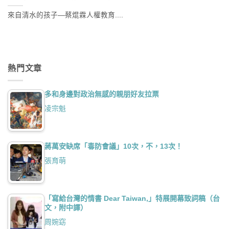
來自清水的孩子—蔡焜霖人權教育....
熱門文章
多和身邊對政治無感的親朋好友拉票
凌宗魁
蔣萬安缺席「毒防會議」10次，不，13次！
張育萌
「寫給台灣的情書 Dear Taiwan,」特展開幕致詞稿（台
文，附中譯）
周婉窈