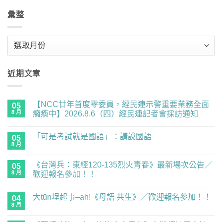
彙整
彙
整
近期文章
【NCC廿年首度零委員，經民連示警重要業務全面
05
8 月
癱瘓中】2026.8.6（四）經民連記者會採訪通知
在
尚
〈【NCC
無
「可是考試就是國語」：請說國語
廿
05
留
年
言
8 月
在
尚
首
〈「可
無
度
是
留
零
《台灣兵：東經120-135烈火青春》最新場次公告／
05
考
言
委
試
8 月
歡迎報名參加！！
員，
就
經
在
尚
是
民
〈《台
無
國
連
大tūn埕起事–ah!《母語 共生》／歡迎報名參加！！
灣
04
留
語」：
示
兵：
言
請
8 月
在
警
尚
東
說
〈大
重
無
經
國
tūn
要
留