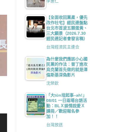
李惠仁
【全面收回黨產，優先
改作社宅】經民連盤點
台北市首波五顆蛋黃、
三大願景（2026.7.30
經民連記者會發言稿）
台灣經濟民主連合
為什麼我們應該小心國
民黨的作法：普丁進攻
烏克蘭首先做的就是澤
倫斯基深偽影片
沈榮欽
「大tūn埕起事–ah!」
08/01 一日兩場台語活
動：BLＸ談情說愛Ｘ
講冊／歡迎報名參
加！！
台灣放送