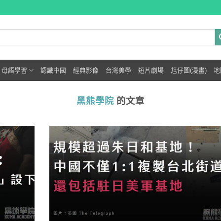
母語學習
認識中國
經典影像
台灣美學
短片劇場
尪仔圖(漫畫)
地
黑熊學院
的文章