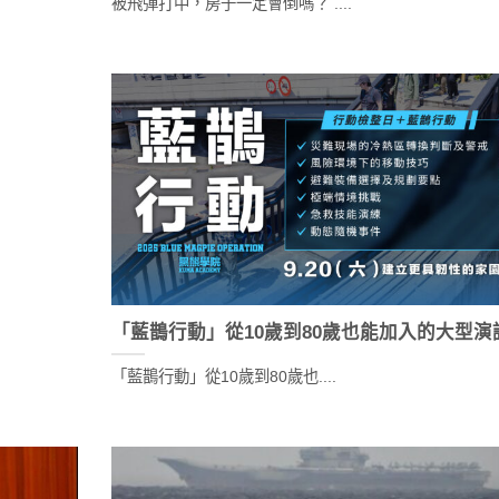
被飛彈打中，房子一定會倒嗎？ ....
「藍鵲行動」從10歲到80歲也能加入的大型演
「藍鵲行動」從10歲到80歲也....