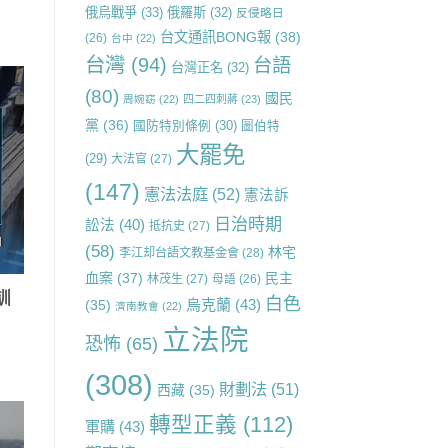
俄烏戰爭
(33)
俄羅斯
(32)
反侵略日
台文通訊BONG報
(38)
(26)
台中
(22)
台灣
(94)
台語
台灣正名
(32)
(80)
國民
周婉窈
(22)
四二四刺蔣
(23)
黨
(36)
國防特別條例
(30)
圖伯特
大罷免
(29)
大法官
(27)
(147)
憲法法庭
(52)
憲法訴
日治時期
訟法
(40)
抵抗史
(27)
(58)
林宅
李江却台語文教基金會
(28)
血案
(37)
民主
林茂生
(27)
母語
(26)
訓
白色
烏克蘭
(43)
(35)
濟南教會
(22)
立法院
恐怖
(65)
(308)
財劃法
(51)
西藏
(35)
轉型正義
(112)
軍購
(43)