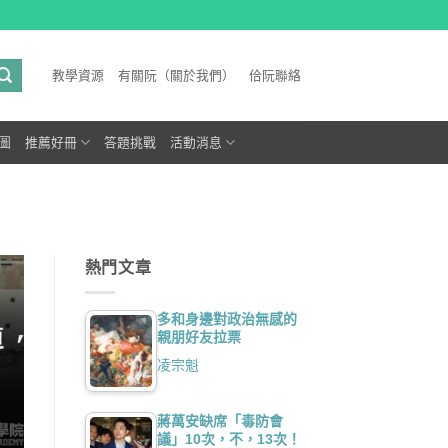
教學資源
有關阮（關於我們）
佮阮聯絡
圖
推薦好冊
答題挑戰
活動消息
熱門文章
多和身邊對政治無感的
親朋好友拉票
凌宗魁
蔣萬安缺席「毒防會
議」10次，不，13次！