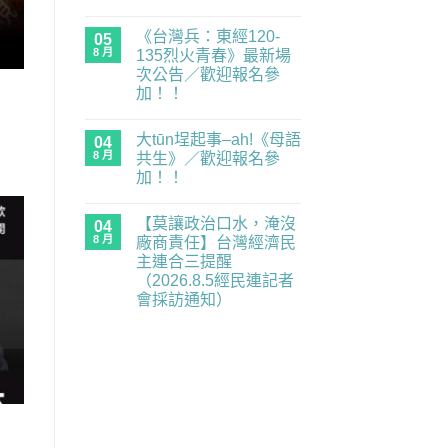
度
在
尚
零
〈「可
無
《台灣兵：東經120-
委
是
05
留
員，
考
言
8 月
135烈火青春》最新場
經
試
次公告／歡迎報名參
民
就
連
是
加！！
示
國
在
警
語」：
尚
〈《台
重
請
無
大tūn埕起事–ah!《母語
灣
04
要
說
留
兵：
業
國
言
8 月
共生》／歡迎報名參
東
務
語〉
加！！
經
全
中
120-
面
在
尚
135
癱
〈大
無
烈
瘓
【莫讓政治口水，淹沒
tūn
04
留
火
中】
埕
言
8 月
廠商責任】台灣經濟民
青
2026.8.6（四）
起
春》
經
主連合三提醒
事
最
民
–
（2026.8.5經民連記者
新
連
ah!
場
記
會採訪通知）
《母
次
者
語
在
尚
公
會
共
〈【莫
無
告
採
生》
讓
留
／
訪
／
政
言
歡
通
歡
治
迎
知〉
迎
口
報
中
報
水，
名
名
淹
參
參
沒
加！！〉
加！！〉
廠
中
中