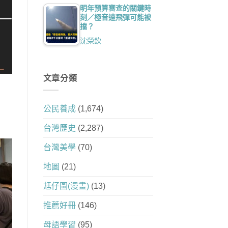
明年預算審查的關鍵時
刻／極音速飛彈可能被
擋？
沈榮欽
文章分類
公民養成
(1,674)
台灣歷史
(2,287)
台灣美學
(70)
地圖
(21)
尪仔圖(漫畫)
(13)
推薦好冊
(146)
母語學習
(95)