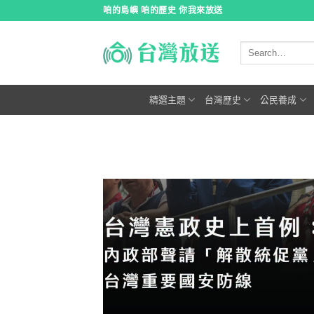
跳
咱的島嶼 咱的歷史 你我來放送
到
內
容
精選主題
台灣歷史
公民養成