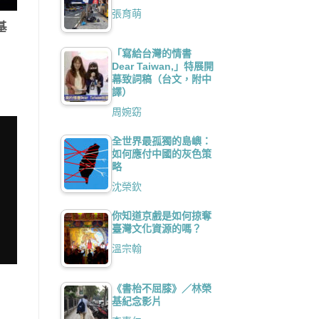
張育萌
基
「寫給台灣的情書
Dear Taiwan,」特展開
幕致詞稿（台文，附中
譯）
周婉窈
全世界最孤獨的島嶼：
如何應付中國的灰色策
略
沈榮欽
你知道京戲是如何掠奪
臺灣文化資源的嗎？
溫宗翰
《書枱不屈膝》／林榮
基紀念影片