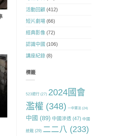
活動回顧
(412)
準
短片劇場
(66)
經典影像
(72)
認識中國
(106)
講座紀錄
(8)
標籤
2024國會
523遊行
(27)
濫權
(348)
一中憲法
(24)
中國
(89)
中國滲透
(47)
中國
二二八
(233)
統戰
(29)