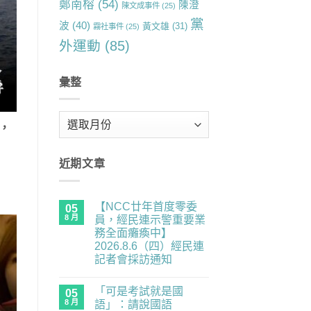
鄭南榕
(54)
陳澄
陳文成事件
(25)
黨
波
(40)
黃文雄
(31)
霧社事件
(25)
外運動
(85)
彙整
彙
，
整
近期文章
【NCC廿年首度零委
05
8 月
員，經民連示警重要業
務全面癱瘓中】
2026.8.6（四）經民連
記者會採訪通知
在
尚
〈【NCC
無
「可是考試就是國
廿
05
留
年
言
8 月
語」：請說國語
首