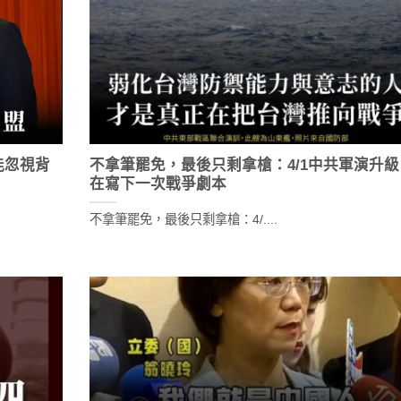
能忽視背
不拿筆罷免，最後只剩拿槍：4/1中共軍演升級
在寫下一次戰爭劇本
不拿筆罷免，最後只剩拿槍：4/....