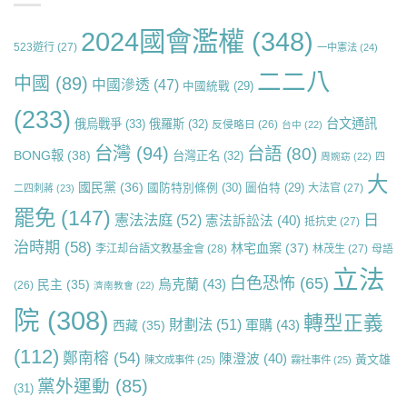
2024國會濫權
(348)
523遊行
(27)
一中憲法
(24)
二二八
中國
(89)
中國滲透
(47)
中國統戰
(29)
(233)
台文通訊
俄烏戰爭
(33)
俄羅斯
(32)
反侵略日
(26)
台中
(22)
台灣
(94)
台語
(80)
BONG報
(38)
台灣正名
(32)
周婉窈
(22)
四
大
國民黨
(36)
國防特別條例
(30)
圖伯特
(29)
大法官
(27)
二四刺蔣
(23)
罷免
(147)
日
憲法法庭
(52)
憲法訴訟法
(40)
抵抗史
(27)
治時期
(58)
林宅血案
(37)
李江却台語文教基金會
(28)
林茂生
(27)
母語
立法
白色恐怖
(65)
烏克蘭
(43)
民主
(35)
(26)
濟南教會
(22)
院
(308)
轉型正義
財劃法
(51)
軍購
(43)
西藏
(35)
(112)
鄭南榕
(54)
陳澄波
(40)
黃文雄
陳文成事件
(25)
霧社事件
(25)
黨外運動
(85)
(31)