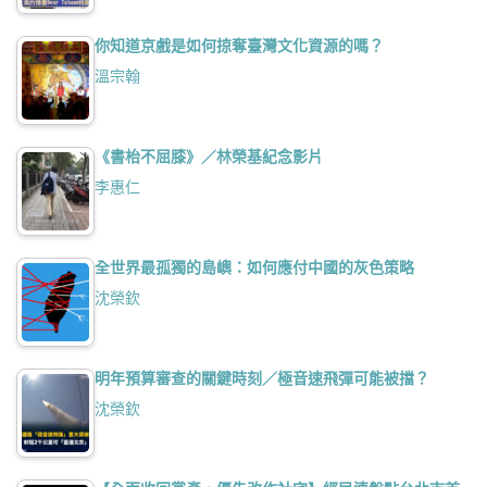
你知道京戲是如何掠奪臺灣文化資源的嗎？
溫宗翰
《書枱不屈膝》／林榮基紀念影片
李惠仁
全世界最孤獨的島嶼：如何應付中國的灰色策略
沈榮欽
明年預算審查的關鍵時刻／極音速飛彈可能被擋？
沈榮欽