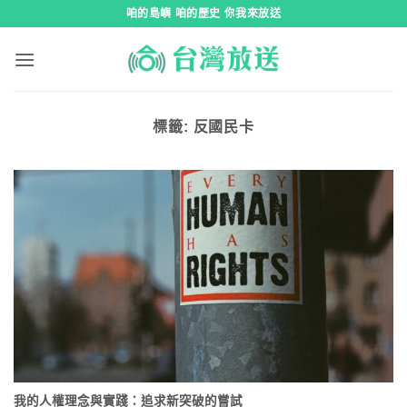
跳
咱的島嶼 咱的歷史 你我來放送
到
內
容
標籤:
反國民卡
我的人權理念與實踐：追求新突破的嘗試