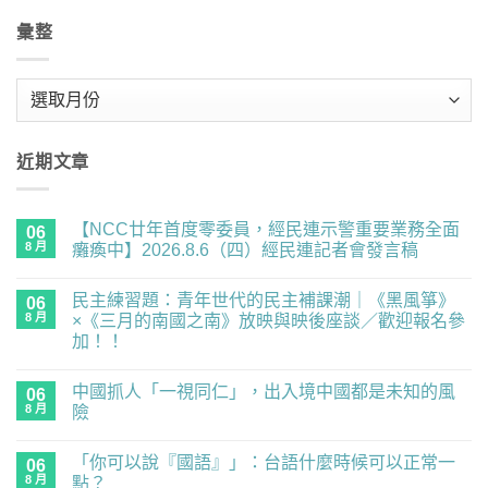
彙整
彙
整
近期文章
【NCC廿年首度零委員，經民連示警重要業務全面
06
8 月
癱瘓中】2026.8.6（四）經民連記者會發言稿
在
尚
〈【NCC
無
民主練習題：青年世代的民主補課潮｜《黑風箏》
廿
06
留
年
言
8 月
×《三月的南國之南》放映與映後座談／歡迎報名參
首
加！！
度
零
在
尚
委
〈民
無
員，
中國抓人「一視同仁」，出入境中國都是未知的風
主
06
留
經
練
言
8 月
險
民
習
連
題：
在
尚
示
青
〈中
無
警
「你可以說『國語』」：台語什麼時候可以正常一
年
國
06
留
重
世
抓
言
8 月
點？
要