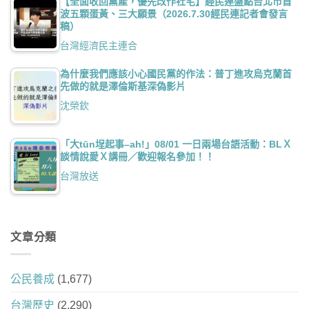
【全面收回黨產，優先改作社宅】經民連盤點台北市首
波五顆蛋黃、三大願景（2026.7.30經民連記者會發言
稿）
台灣經濟民主連合
為什麼我們應該小心國民黨的作法：普丁進攻烏克蘭首
先做的就是澤倫斯基深偽影片
沈榮欽
「大tūn埕起事–ah!」08/01 一日兩場台語活動：BLＸ
談情說愛Ｘ講冊／歡迎報名參加！！
台灣放送
文章分類
公民養成
(1,677)
台灣歷史
(2,290)