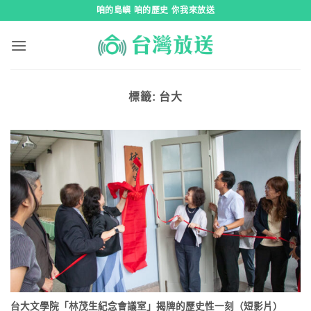
跳
咱的島嶼 咱的歷史 你我來放送
到
內
容
標籤:
台大
台大文學院「林茂生紀念會議室」揭牌的歷史性一刻（短影片）