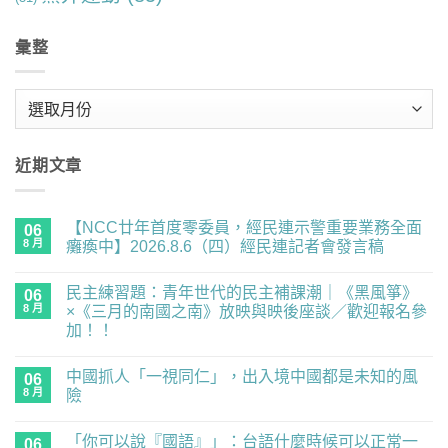
彙整
彙
整
近期文章
【NCC廿年首度零委員，經民連示警重要業務全面
06
8 月
癱瘓中】2026.8.6（四）經民連記者會發言稿
在
尚
〈【NCC
無
民主練習題：青年世代的民主補課潮｜《黑風箏》
廿
06
留
年
言
8 月
×《三月的南國之南》放映與映後座談／歡迎報名參
首
加！！
度
零
在
尚
委
〈民
無
員，
中國抓人「一視同仁」，出入境中國都是未知的風
主
06
留
經
練
言
8 月
險
民
習
連
題：
在
尚
示
青
〈中
無
警
「你可以說『國語』」：台語什麼時候可以正常一
年
國
06
留
重