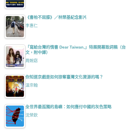
《書枱不屈膝》／林榮基紀念影片
李惠仁
「寫給台灣的情書 Dear Taiwan,」特展開幕致詞稿（台
文，附中譯）
周婉窈
你知道京戲是如何掠奪臺灣文化資源的嗎？
溫宗翰
全世界最孤獨的島嶼：如何應付中國的灰色策略
沈榮欽