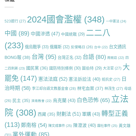
2024國會濫權
(348)
523遊行
(27)
一中憲法
(24)
二二八
中國
(89)
中國滲透
(47)
中國統戰
(29)
(233)
台文通訊
俄烏戰爭
(33)
俄羅斯
(32)
反侵略日
(26)
台中
(22)
台灣
(95)
台語
(80)
BONG報
(38)
台灣正名
(32)
周婉窈
(22)
四
大
國民黨
(36)
國防特別條例
(30)
圖伯特
(29)
大法官
(27)
二四刺蔣
(23)
罷免
(147)
日
憲法法庭
(52)
憲法訴訟法
(40)
抵抗史
(27)
治時期
(58)
林宅血案
(37)
李江却台語文教基金會
(28)
林茂生
(27)
母語
立法
白色恐怖
(65)
烏克蘭
(43)
民主
(35)
(26)
濟南教會
(22)
院
(308)
轉型正義
財劃法
(51)
軍購
(43)
西藏
(35)
(113)
鄭南榕
(54)
陳澄波
(40)
黃文雄
陳文成事件
(25)
霧社事件
(25)
黨外運動
(85)
(31)