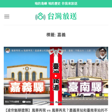
跳
咱的島嶼 咱的歷史 你我來放送
到
內
容
標籤:
嘉義
【凌宗魁聊建築】風華再現 vs 風華再見？嘉義車站和臺南車站的不