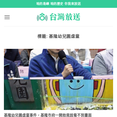
跳
咱的島嶼 咱的歷史 你我來放送
到
內
容
標籤:
基隆幼兒園虐童
基隆幼兒園虐童事件，基隆市府一開始竟說看不到畫面