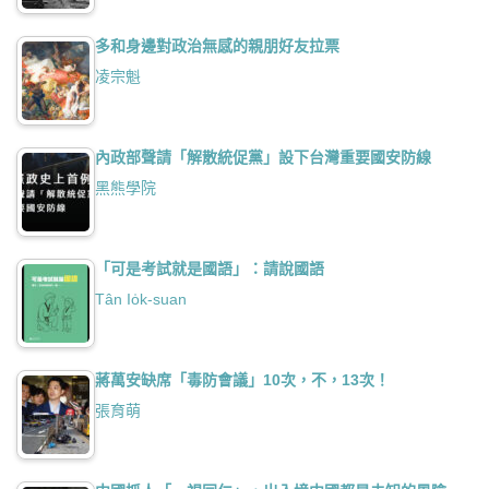
多和身邊對政治無感的親朋好友拉票
凌宗魁
內政部聲請「解散統促黨」設下台灣重要國安防線
黑熊學院
「可是考試就是國語」：請說國語
Tân Io̍k-suan
蔣萬安缺席「毒防會議」10次，不，13次！
張育萌