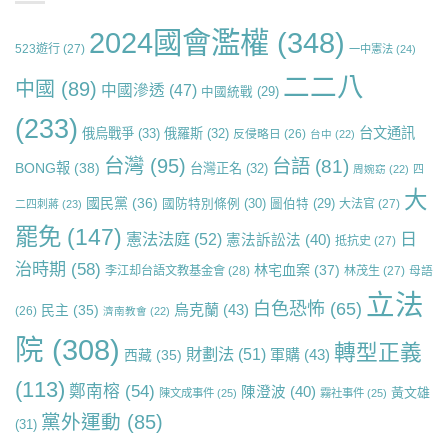
2024國會濫權
(348)
523遊行
(27)
一中憲法
(24)
二二八
中國
(89)
中國滲透
(47)
中國統戰
(29)
(233)
台文通訊
俄烏戰爭
(33)
俄羅斯
(32)
反侵略日
(26)
台中
(22)
台灣
(95)
台語
(81)
BONG報
(38)
台灣正名
(32)
周婉窈
(22)
四
大
國民黨
(36)
國防特別條例
(30)
圖伯特
(29)
大法官
(27)
二四刺蔣
(23)
罷免
(147)
日
憲法法庭
(52)
憲法訴訟法
(40)
抵抗史
(27)
治時期
(58)
林宅血案
(37)
李江却台語文教基金會
(28)
林茂生
(27)
母語
立法
白色恐怖
(65)
烏克蘭
(43)
民主
(35)
(26)
濟南教會
(22)
院
(308)
轉型正義
財劃法
(51)
軍購
(43)
西藏
(35)
(113)
鄭南榕
(54)
陳澄波
(40)
黃文雄
陳文成事件
(25)
霧社事件
(25)
黨外運動
(85)
(31)