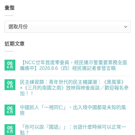
彙整
彙
整
近期文章
【NCC廿年首度零委員，經民連示警重要業務全面
06
8 月
癱瘓中】2026.8.6（四）經民連記者會發言稿
在
尚
〈【NCC
無
民主練習題：青年世代的民主補課潮｜《黑風箏》
廿
06
留
年
言
8 月
×《三月的南國之南》放映與映後座談／歡迎報名參
首
加！！
度
零
在
尚
委
〈民
無
員，
中國抓人「一視同仁」，出入境中國都是未知的風
主
06
留
經
練
言
8 月
險
民
習
連
題：
在
尚
示
青
〈中
無
警
「你可以說『國語』」：台語什麼時候可以正常一
年
國
06
留
重
世
抓
言
8 月
點？
要
代
人