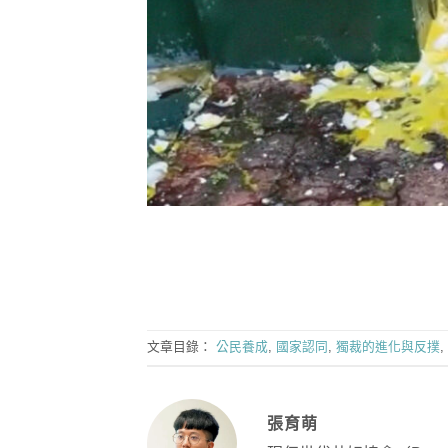
文章目錄：
公民養成
,
國家認同
,
獨裁的進化與反撲
,
張育萌