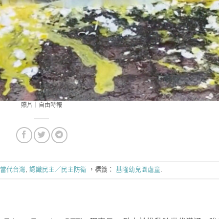
照片｜自由時報
當代台灣
,
認識民主／民主防衛
，標籤：
基隆幼兒園虐童
.