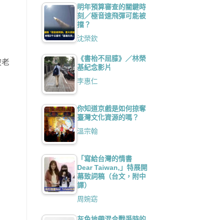
明年預算審查的關鍵時
刻／極音速飛彈可能被
擋？
沈榮欽
《書枱不屈膝》／林榮
被老
基紀念影片
李惠仁
你知道京戲是如何掠奪
臺灣文化資源的嗎？
溫宗翰
「寫給台灣的情書
Dear Taiwan,」特展開
幕致詞稿（台文，附中
譯）
周婉窈
灰色地帶混合戰爭時的