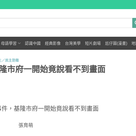
母語學習
認識中國
經典影像
台灣美學
短片劇場
尪仔圖(漫畫)
地
主／民主防衛
隆市府一開始竟說看不到畫面
事件，基隆市府一開始竟說看不到畫面
張育萌