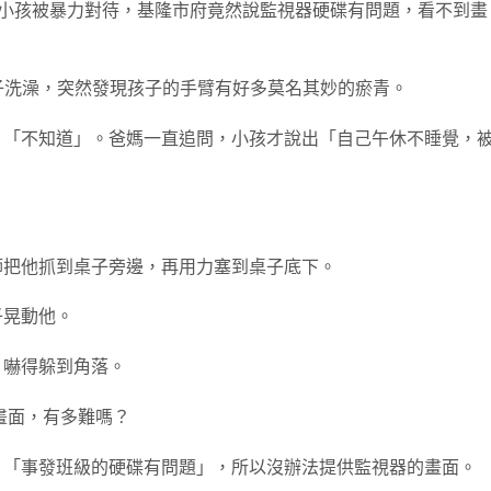
 位小孩被暴力對待，基隆市府竟然說監視器硬碟有問題，看不到畫
兒子洗澡，突然發現孩子的手臂有好多莫名其妙的瘀青。
、「不知道」。爸媽一直追問，小孩才說出「自己午休不睡覺，
師把他抓到桌子旁邊，再用力塞到桌子底下。
子晃動他。
，嚇得躲到角落。
畫面，有多難嗎？
，「事發班級的硬碟有問題」，所以沒辦法提供監視器的畫面。