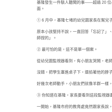
基隆發生一件駭人聽聞的事——超過 20
面。
① 6 月中，基隆七堵的幼兒園家長在幫
原本小孩堅持不說，一直回答「忘記了」
師捏的」。
② 最可怕的是，這不是單一個案。
從幼兒園監視器看到，有小朋友哭鬧，老
沒錯，把學生塞進桌子下，還掐著他的脖
好幾次老師動手，小朋友們就像羊群一樣
③ 你知道在基隆，家長要看到這段監視器
一開始，基隆市府的教育處竟然跟家長說