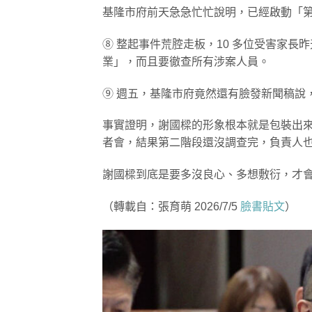
基隆市府前天急急忙忙說明，已經啟動「
⑧ 整起事件荒腔走板，10 多位受害家
業」，而且要徹查所有涉案人員。
⑨ 週五，基隆市府竟然還有臉發新聞稿說
事實證明，謝國樑的形象根本就是包裝出
者會，結果第二階段還沒調查完，負責人也只
謝國樑到底是要多沒良心、多想敷衍，才
（轉載自：張育萌 2026/7/5
臉書貼文
）