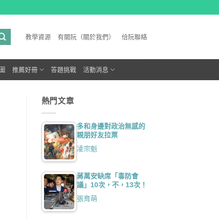
教學資源
有關阮（關於我們）
佮阮聯絡
圖
推薦好冊
答題挑戰
活動消息
熱門文章
多和身邊對政治無感的
親朋好友拉票
凌宗魁
蔣萬安缺席「毒防會
議」10次，不，13次！
張育萌