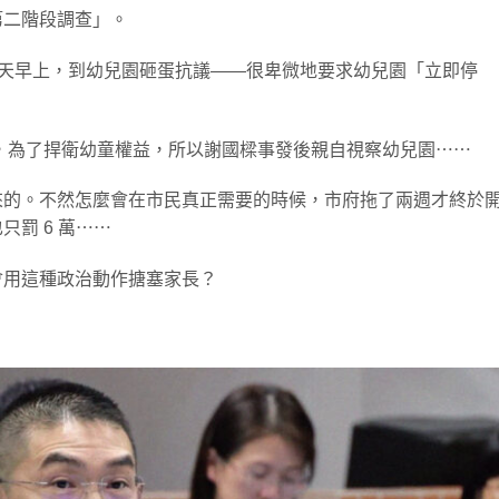
第二階段調查」。
長昨天早上，到幼兒園砸蛋抗議——很卑微地要求幼兒園「立即停
，為了捍衛幼童權益，所以謝國樑事發後親自視察幼兒園⋯⋯
來的。不然怎麼會在市民真正需要的時候，市府拖了兩週才終於
罰 6 萬⋯⋯
會用這種政治動作搪塞家長？