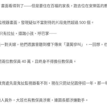
布，畫面看得到了——但是要住在百福的家長，跑去位在安樂區的
監視器畫面，發現疑似不當對待的片段竟然超過 500 個。
不只有拉扯，還踹小孩、呼巴掌⋯⋯
是一對夫婦，他們透露曾聽到樓下傳來「淒厲慘叫」，一回想，
兩位教保員 40 萬，且終身不得擔任教保員。
。
教育處先是鬼扯監視器看不到，現在只罰幼兒園停招一年，那一
的人員外，大班也有教保員涉案，連園長都涉嫌動手。