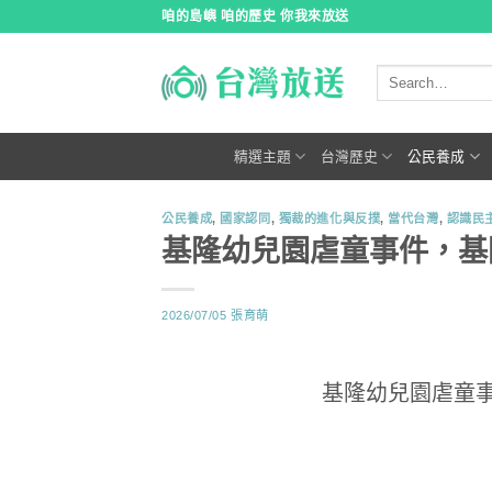
跳
咱的島嶼 咱的歷史 你我來放送
到
內
容
精選主題
台灣歷史
公民養成
公民養成
,
國家認同
,
獨裁的進化與反撲
,
當代台灣
,
認識民
基隆幼兒園虐童事件，基
2026/07/05
張育萌
基隆幼兒園虐童