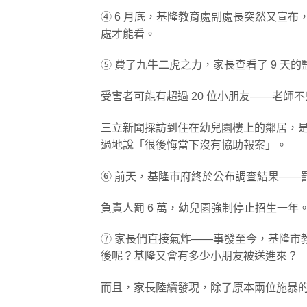
④ 6 月底，基隆教育處副處長突然又宣
處才能看。
⑤ 費了九牛二虎之力，家長查看了 9 天的
受害者可能有超過 20 位小朋友——老師
三立新聞採訪到住在幼兒園樓上的鄰居，
過地說「很後悔當下沒有協助報案」。
⑥ 前天，基隆市府終於公布調查結果——罰
負責人罰 6 萬，幼兒園強制停止招生一年
⑦ 家長們直接氣炸——事發至今，基隆市
後呢？基隆又會有多少小朋友被送進來？
而且，家長陸續發現，除了原本兩位施暴