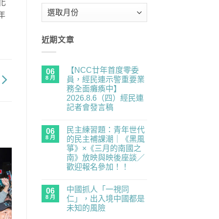
強化
彙
年
整
近期文章
【NCC廿年首度零委
06
8 月
員，經民連示警重要業
務全面癱瘓中】
2026.8.6（四）經民連
記者會發言稿
在
尚
〈【NCC
無
民主練習題：青年世代
廿
06
留
年
言
8 月
的民主補課潮｜《黑風
首
箏》×《三月的南國之
度
零
南》放映與映後座談／
委
歡迎報名參加！！
員，
經
在
尚
民
〈民
無
連
中國抓人「一視同
主
06
留
示
練
言
8 月
仁」，出入境中國都是
警
習
重
未知的風險
題：
要
青
在
尚
業