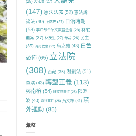
大罷免
(29)
大法官
(27)
(147)
憲法法庭
(52)
憲法訴
日治時期
訟法
(40)
抵抗史
(27)
(58)
林宅
李江却台語文教基金會
(28)
血案
(37)
民主
林茂生
(27)
母語
(26)
白色
烏克蘭
(43)
(35)
濟南教會
(22)
立法院
恐怖
(65)
(308)
財劃法
(51)
西藏
(35)
轉型正義
(113)
軍購
(43)
鄭南榕
(54)
陳澄
陳文成事件
(25)
黨
波
(40)
黃文雄
(31)
霧社事件
(25)
外運動
(85)
彙整