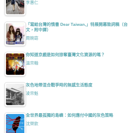
李惠仁
「寫給台灣的情書 Dear Taiwan,」特展開幕致詞稿（台
文，附中譯）
周婉窈
你知道京戲是如何掠奪臺灣文化資源的嗎？
溫宗翰
灰色地帶混合戰爭時的無感生活態度
凌宗魁
全世界最孤獨的島嶼：如何應付中國的灰色策略
沈榮欽