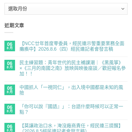
彙
整
近期文章
【NCC廿年首度零委員，經民連示警重要業務全面
06
8 月
癱瘓中】2026.8.6（四）經民連記者會發言稿
在
尚
〈【NCC
無
民主練習題：青年世代的民主補課潮｜《黑風箏》
廿
06
留
年
言
8 月
×《三月的南國之南》放映與映後座談／歡迎報名參
首
加！！
度
零
在
尚
委
〈民
無
員，
中國抓人「一視同仁」，出入境中國都是未知的風
主
06
留
經
練
言
8 月
險
民
習
連
題：
在
尚
示
青
〈中
無
警
「你可以說『國語』」：台語什麼時候可以正常一
年
國
06
留
重
世
抓
言
8 月
點？
要
代
人
業
的
「一
在
尚
務
民
視
〈「你
無
全
【莫讓政治口水，淹沒廠商責任，經民連三提醒】
主
同
可
06
留
面
補
仁」，
以
言
8 月
（2026.8.5經民連記者會發言稿）
癱