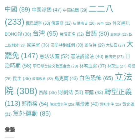
二二八
中國
(89)
中國滲透
(47)
中國統戰
(29)
(233)
台文通訊
俄烏戰爭
(33)
俄羅斯
(32)
反侵略日
(26)
台中
(22)
台灣
(95)
台語
(80)
BONG報
(38)
台灣正名
(32)
周婉窈
(22)
四
大
國民黨
(36)
國防特別條例
(30)
圖伯特
(29)
大法官
(27)
二四刺蔣
(23)
罷免
(147)
日
憲法法庭
(52)
憲法訴訟法
(40)
抵抗史
(27)
治時期
(58)
林宅血案
(37)
李江却台語文教基金會
(28)
林茂生
(27)
母語
立法
白色恐怖
(65)
烏克蘭
(43)
民主
(35)
(26)
濟南教會
(22)
院
(308)
轉型正義
財劃法
(51)
軍購
(43)
西藏
(35)
(113)
鄭南榕
(54)
陳澄波
(40)
黃文雄
陳文成事件
(25)
霧社事件
(25)
黨外運動
(85)
(31)
彙整