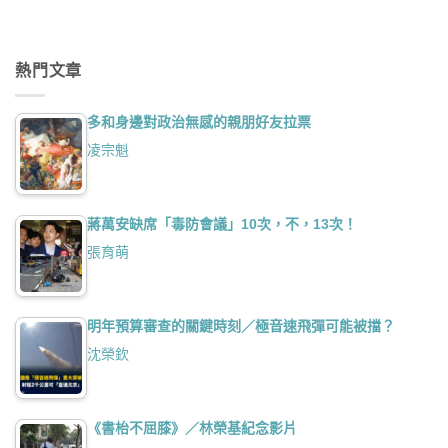
熱門文章
多和身邊對政治無感的親朋好友拉票
凌宗魁
蔣萬安缺席「毒防會議」10次，不，13次！
張育萌
明年預算審查的關鍵時刻／極音速飛彈可能被擋？
沈榮欽
《書枱不屈膝》／林榮基紀念影片