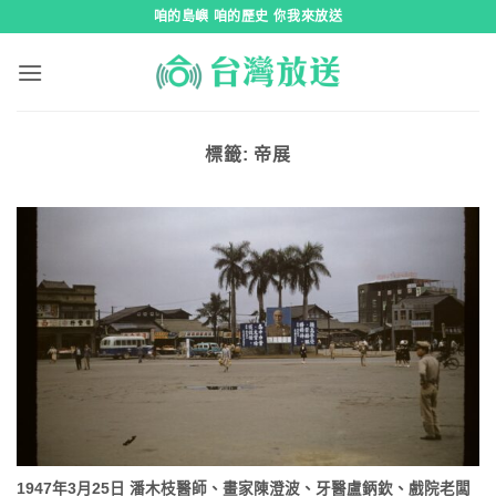
跳
咱的島嶼 咱的歷史 你我來放送
到
內
容
標籤:
帝展
1947年3月25日 潘木枝醫師、畫家陳澄波、牙醫盧鈵欽、戲院老闆