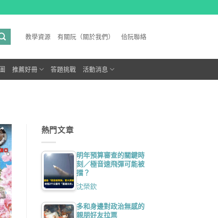
教學資源
有關阮（關於我們）
佮阮聯絡
圖
推薦好冊
答題挑戰
活動消息
熱門文章
明年預算審查的關鍵時
刻／極音速飛彈可能被
擋？
沈榮欽
多和身邊對政治無感的
親朋好友拉票