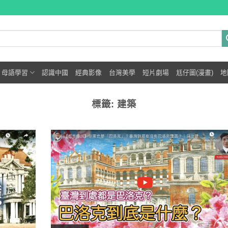
母語學習
認識中國
經典影像
台灣美學
短片劇場
尪仔圖(漫畫)
地
標籤:
建築