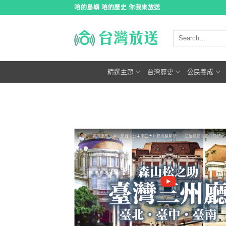
跳
咱的島嶼 咱的歷史 你我來放送
到
內
容
精選主題
台灣歷史
公民養成