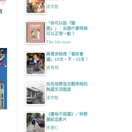
凌宗魁
有
「你可以說『國
語』」：台語什麼時候
可以正常一點？
Tân Io̍k-suan
蔣萬安缺席「毒防會
議」10次，不，13次！
張育萌
灰色地帶混合戰爭時的
無感生活態度
凌宗魁
《書枱不屈膝》／林榮
基紀念影片
李惠仁