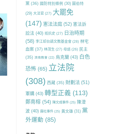
黨
(36)
國防特別條例
(30)
圖伯特
大罷免
(29)
大法官
(27)
(147)
憲法法庭
(52)
憲法訴
日治時期
訟法
(40)
抵抗史
(27)
(58)
林宅
李江却台語文教基金會
(28)
血案
(37)
民主
林茂生
(27)
母語
(26)
白色
烏克蘭
(43)
(35)
濟南教會
(22)
立法院
恐怖
(65)
(308)
財劃法
(51)
西藏
(35)
轉型正義
(113)
軍購
(43)
鄭南榕
(54)
陳澄
陳文成事件
(25)
黨
波
(40)
黃文雄
(31)
霧社事件
(25)
外運動
(85)