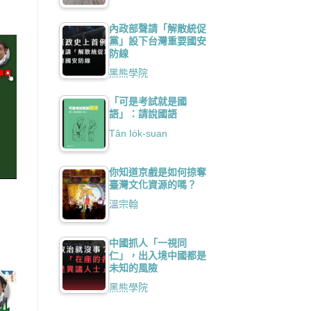
內政部聲請「解散統促
黨」設下台灣重要國安
防線
黑熊學院
「可是考試就是國
語」：請說國語
Tân Io̍k-suan
你知道京戲是如何掠奪
臺灣文化資源的嗎？
溫宗翰
中國抓人「一視同
仁」，出入境中國都是
未知的風險
黑熊學院