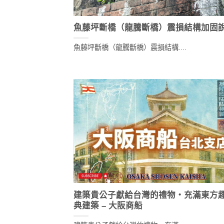
魚藤坪斷橋（龍騰斷橋）震損結構加固
魚藤坪斷橋（龍騰斷橋）震損結構....
建築貴公子獻給台灣的禮物・充滿東方
典建築 – 大阪商船