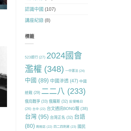
認識中國
(107)
講座紀錄
(8)
標籤
2024國會
523遊行
(27)
濫權
(348)
一中憲法
(24)
中國
(89)
中國滲透
(47)
中國
二二八
(233)
統戰
(29)
俄烏戰爭
(33)
俄羅斯
(32)
反侵略日
台文通訊BONG報
(38)
(26)
台中
(22)
台灣
(95)
台語
台灣正名
(32)
(80)
國民
周婉窈
(22)
四二四刺蔣
(23)