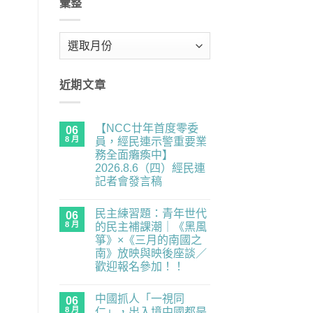
彙整
彙
整
近期文章
【NCC廿年首度零委
06
8 月
員，經民連示警重要業
務全面癱瘓中】
2026.8.6（四）經民連
記者會發言稿
在
尚
〈【NCC
無
民主練習題：青年世代
廿
06
留
年
言
8 月
的民主補課潮｜《黑風
首
箏》×《三月的南國之
度
零
南》放映與映後座談／
委
歡迎報名參加！！
員，
經
在
尚
民
〈民
無
連
中國抓人「一視同
主
06
留
示
練
言
8 月
仁」，出入境中國都是
警