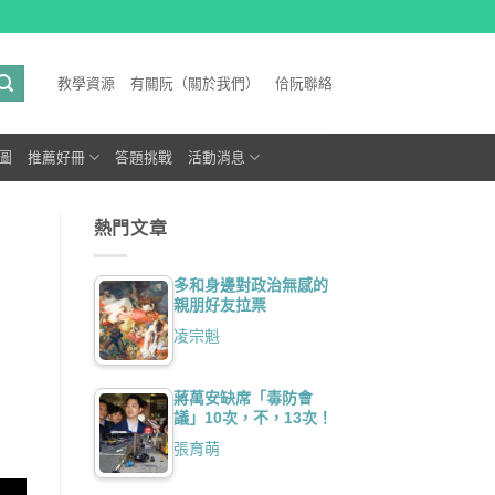
教學資源
有關阮（關於我們）
佮阮聯絡
圖
推薦好冊
答題挑戰
活動消息
熱門文章
多和身邊對政治無感的
親朋好友拉票
凌宗魁
蔣萬安缺席「毒防會
議」10次，不，13次！
張育萌