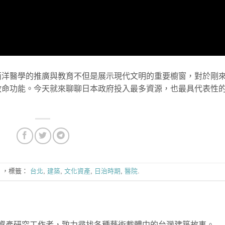
西洋醫學的推廣與教育不但是展示現代文明的重要櫥窗，對於剛
救命功能。今天就來聊聊日本政府投入最多資源，也最具代表性
，標籤：
台北
,
建築
,
文化資產
,
日治時期
,
醫院
.
資產研究工作者，致力尋找各種藝術載體中的台灣建築故事。