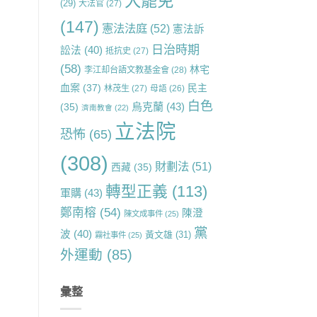
大罷免
(29)
大法官
(27)
(147)
憲法法庭
(52)
憲法訴
日治時期
訟法
(40)
抵抗史
(27)
(58)
林宅
李江却台語文教基金會
(28)
血案
(37)
民主
林茂生
(27)
母語
(26)
白色
烏克蘭
(43)
(35)
濟南教會
(22)
立法院
恐怖
(65)
(308)
財劃法
(51)
西藏
(35)
轉型正義
(113)
軍購
(43)
鄭南榕
(54)
陳澄
陳文成事件
(25)
黨
波
(40)
黃文雄
(31)
霧社事件
(25)
外運動
(85)
彙整