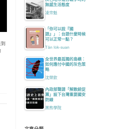
無感生活態度
凌宗魁
「你可以說『國
語』」：台語什麼時候
可以正常一點？
來到
Tân Io̍k-suan
的
全世界最孤獨的島嶼：
如何應付中國的灰色策
略
沈榮欽
內政部聲請「解散統促
黨」設下台灣重要國安
防線
黑熊學院
文章分類