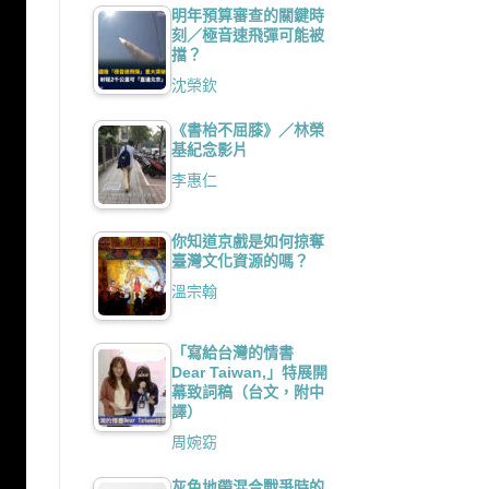
明年預算審查的關鍵時
刻／極音速飛彈可能被
擋？
沈榮欽
《書枱不屈膝》／林榮
基紀念影片
李惠仁
你知道京戲是如何掠奪
臺灣文化資源的嗎？
溫宗翰
「寫給台灣的情書
Dear Taiwan,」特展開
幕致詞稿（台文，附中
譯）
周婉窈
灰色地帶混合戰爭時的