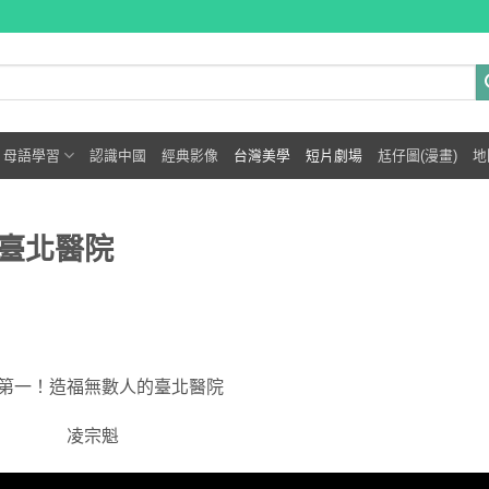
母語學習
認識中國
經典影像
台灣美學
短片劇場
尪仔圖(漫畫)
地
臺北醫院
第一！造福無數人的臺北醫院
凌宗魁