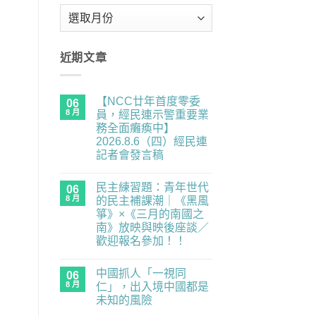
彙
整
近期文章
【NCC廿年首度零委
06
8 月
員，經民連示警重要業
務全面癱瘓中】
2026.8.6（四）經民連
記者會發言稿
在
尚
〈【NCC
無
民主練習題：青年世代
廿
06
留
年
言
8 月
的民主補課潮｜《黑風
首
箏》×《三月的南國之
度
零
南》放映與映後座談／
委
歡迎報名參加！！
員，
經
在
尚
民
〈民
無
連
中國抓人「一視同
主
06
留
示
練
言
8 月
仁」，出入境中國都是
警
習
重
未知的風險
題：
要
青
在
尚
業