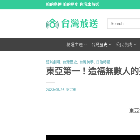
跳
咱的島嶼 咱的歷史 你我來放送
到
內
容
精選主題
台灣歷史
公民養成
短片劇場
,
台灣歷史
,
台灣美學
,
日治時期
東亞第一！造福無數人的
2023/05/26
凌宗魁
東亞