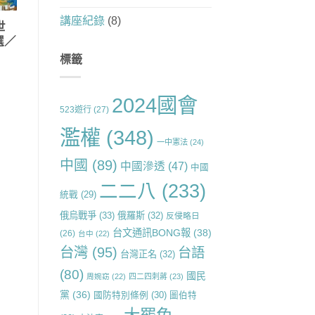
講座紀錄
(8)
世
選／
標籤
2024國會
523遊行
(27)
濫權
(348)
一中憲法
(24)
中國
(89)
中國滲透
(47)
中國
二二八
(233)
統戰
(29)
俄烏戰爭
(33)
俄羅斯
(32)
反侵略日
台文通訊BONG報
(38)
(26)
台中
(22)
台灣
(95)
台語
台灣正名
(32)
(80)
國民
周婉窈
(22)
四二四刺蔣
(23)
黨
(36)
國防特別條例
(30)
圖伯特