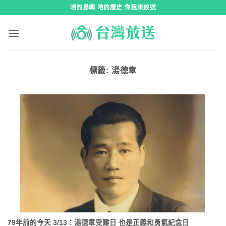
跳
咱的島嶼 咱的歷史 你我來放送
到
內
容
標籤:
湯德章
79年前的今天 3/13：湯德章受難日 也是正義和勇氣紀念日