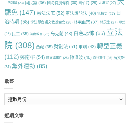
大
國民黨
(36)
國防特別條例
(30)
圖伯特
(29)
大法官
(27)
二四刺蔣
(23)
罷免
(147)
日
憲法法庭
(52)
憲法訴訟法
(40)
抵抗史
(27)
治時期
(58)
林宅血案
(37)
李江却台語文教基金會
(28)
林茂生
(27)
母語
立法
白色恐怖
(65)
烏克蘭
(43)
民主
(35)
(26)
濟南教會
(22)
院
(308)
轉型正義
財劃法
(51)
軍購
(43)
西藏
(35)
(112)
鄭南榕
(54)
陳澄波
(40)
黃文雄
陳文成事件
(25)
霧社事件
(25)
黨外運動
(85)
(31)
彙整
彙
整
近期文章