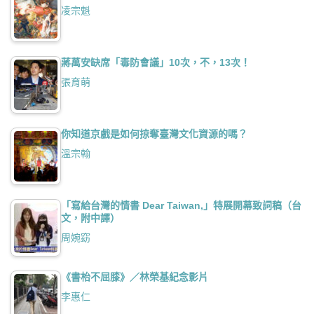
凌宗魁
蔣萬安缺席「毒防會議」10次，不，13次！
張育萌
你知道京戲是如何掠奪臺灣文化資源的嗎？
溫宗翰
「寫給台灣的情書 Dear Taiwan,」特展開幕致詞稿（台
文，附中譯）
周婉窈
《書枱不屈膝》／林榮基紀念影片
李惠仁