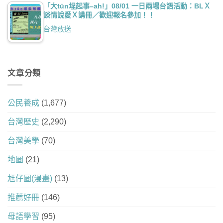
「大tūn埕起事–ah!」08/01 一日兩場台語活動：BLＸ
談情說愛Ｘ講冊／歡迎報名參加！！
台灣放送
文章分類
公民養成
(1,677)
台灣歷史
(2,290)
台灣美學
(70)
地圖
(21)
尪仔圖(漫畫)
(13)
推薦好冊
(146)
母語學習
(95)