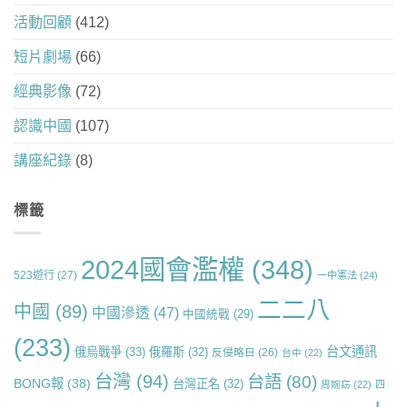
活動回顧
(412)
短片劇場
(66)
經典影像
(72)
認識中國
(107)
講座紀錄
(8)
標籤
2024國會濫權
(348)
523遊行
(27)
一中憲法
(24)
二二八
中國
(89)
中國滲透
(47)
中國統戰
(29)
(233)
台文通訊
俄烏戰爭
(33)
俄羅斯
(32)
反侵略日
(26)
台中
(22)
台灣
(94)
台語
(80)
BONG報
(38)
台灣正名
(32)
周婉窈
(22)
四