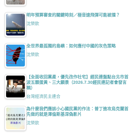
明年預算審查的關鍵時刻／極音速飛彈可能被擋？
沈榮欽
全世界最孤獨的島嶼：如何應付中國的灰色策略
沈榮欽
【全面收回黨產，優先改作社宅】經民連盤點台北市首
波五顆蛋黃、三大願景（2026.7.30經民連記者會發言
稿）
台灣經濟民主連合
為什麼我們應該小心國民黨的作法：普丁進攻烏克蘭首
先做的就是澤倫斯基深偽影片
沈榮欽