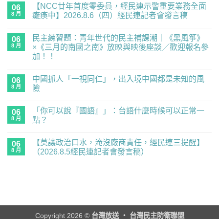
【NCC廿年首度零委員，經民連示警重要業務全面
06
8 月
癱瘓中】2026.8.6（四）經民連記者會發言稿
在
尚
〈【NCC
無
民主練習題：青年世代的民主補課潮｜《黑風箏》
廿
06
留
年
言
8 月
×《三月的南國之南》放映與映後座談／歡迎報名參
首
加！！
度
零
在
尚
委
〈民
無
員，
中國抓人「一視同仁」，出入境中國都是未知的風
主
06
留
經
練
言
8 月
險
民
習
連
題：
在
尚
示
青
〈中
無
警
「你可以說『國語』」：台語什麼時候可以正常一
年
國
06
留
重
世
抓
言
8 月
點？
要
代
人
業
的
「一
在
尚
務
民
視
〈「你
無
全
【莫讓政治口水，淹沒廠商責任，經民連三提醒】
主
同
可
06
留
面
補
仁」，
以
言
8 月
（2026.8.5經民連記者會發言稿）
癱
課
出
說
瘓
潮
入
『國
在
尚
中】
｜
境
語』」：
〈【莫
無
2026.8.6（四）
《黑
中
台
讓
留
經
風
國
語
政
言
民
箏》
都
什
治
連
×《三
是
麼
口
記
月
未
時
水，
者
的
知
候
淹
會
南
的
可
沒
Copyright 2026 ©
台灣放送 ‧ 台灣民主防衛聯盟
發
國
風
以
廠