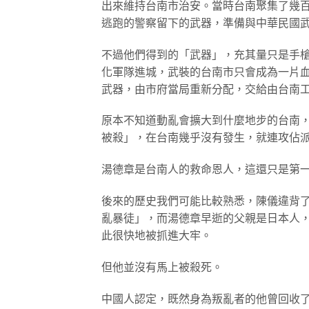
出來維持台南市治安。當時台南聚集了幾
逃跑的警察留下的武器，準備與中華民國
不過他們得到的「武器」，充其量只是手
化軍隊進城，武裝的台南市只會成為一片
武器，由市府當局重新分配，交給由台南
原本不知道動亂會擴大到什麼地步的台南
被殺」，在台南幾乎沒有發生，就連攻佔
湯德章是台南人的救命恩人，這還只是第
後來的歷史我們可能比較熟悉，陳儀違背
亂暴徒」，而湯德章早逝的父親是日本人
此很快地被抓進大牢。
但他並沒有馬上被殺死。
中國人認定，既然身為叛亂者的他曾回收