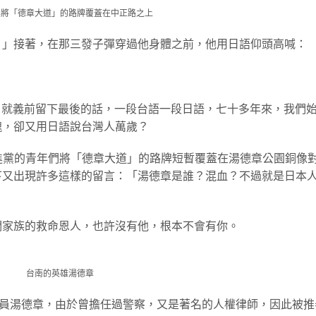
年將「德章大道」的路牌覆蓋在中正路之上
！」接著，在那三發子彈穿過他身體之前，他用日語仰頭高喊：
3日就義前留下最後的話，一段台語一段日語，七十多年來，我們
魂，卻又用日語說台灣人萬歲？
，基進黨的青年們將「德章大道」的路牌短暫覆蓋在湯德章公園銅像
下又出現許多這樣的留言：「湯德章是誰？混血？不過就是日本
們家族的救命恩人，也許沒有他，根本不會有你。
台南的英雄湯德章
議員湯德章，由於曾擔任過警察，又是著名的人權律師，因此被推