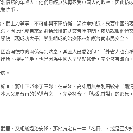
百名憤怒的年輕人，他們已經無法再忍受中國人的欺壓，因此接
武裝抗爭。
槍、武士刀等等，不可能與軍隊抗衡，湯德章知道，只要中國的
血海，因此他親自來到群情激憤的武裝青年中間，成功說服他們
工學院（現成功大學）學生組成的治安隊來維護台南市民安全。
，因為湯德章的關係得到喘息，某些人最愛說的：「外省人也有
派出所、機場等地，也是因為中國人早早就逃走，完全沒有流血
一層。
了諾言，蔣中正派來了軍隊，在基隆、高雄用無差別屠殺來「肅
，本人又是台南的領導者之一，完全符合了「叛亂首謀」的形象
了武器，又組織過治安隊，那他肯定有一本「名冊」，或是至少