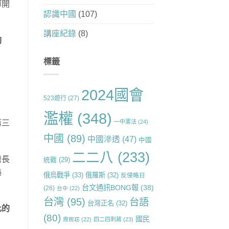
揮開
認識中國
(107)
講座紀錄
(8)
夠
標籤
2024國會
523遊行
(27)
濫權
(348)
一中憲法
(24)
第三
中國
(89)
中國滲透
(47)
中國
二二八
(233)
灣長
統戰
(29)
熱
俄烏戰爭
(33)
俄羅斯
(32)
反侵略日
台文通訊BONG報
(38)
(26)
台中
(22)
台灣
(95)
台語
台灣正名
(32)
此的
(80)
國民
周婉窈
(22)
四二四刺蔣
(23)