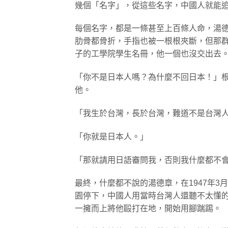
幾個「名字」，從這些名字，中國人就能
每個名字，都是一條甚至上百條人命，湯
肋骨都骨折，手指也被一根根夾斷，但那
子的工學院學生名冊，他一個也沒交出去
「你不是日本人嗎？為什麼不回日本！」
他。
「我生於台灣，長於台灣，難道不是台灣
「你就是日本人。」
「那就請用日語審問我，否則我什麼都不
最終，什麼都不說的湯德章，在1947年3
園停下，中國人用當時台灣人還聽不太懂
一擁而上將他毆打在地，開始用腳踹踢。