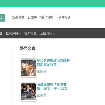
教學資源
有關阮（關於我們）
佮阮聯絡
圖
推薦好冊
答題挑戰
活動消息
熱門文章
多和身邊對政治無感的
親朋好友拉票
凌宗魁
蔣萬安缺席「毒防會
議」10次，不，13次！
張育萌