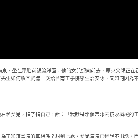
林海泉，坐在電腦前淚流滿面，他的女兒迎向前去，原來父親正在
章先生如何收回武器，交給台南工學院學生治安隊，又如何因為
他看著女兒，指了指自己，說：「我就是那個帶隊去接收槍械的
是為了知道當時的真相嗎？想到此處，女兒這時已經說不出話，