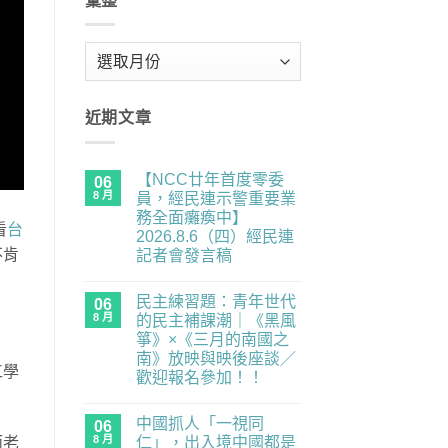
彙整
彙
整
近期文章
【NCC廿年首度零委
06
8 月
員，經民連示警重要業
務全面癱瘓中】
看
台
2026.8.6（四）經民連
不肯
記者會發言稿
在
尚
〈【NCC
無
民主練習題：青年世代
廿
06
留
年
言
8 月
的民主補課潮｜《黑風
首
箏》×《三月的南國之
度
零
南》放映與映後座談／
委
工學
歡迎報名參加！！
員，
經
在
尚
民
〈民
無
連
中國抓人「一視同
主
06
留
示
練
言
8 月
仁」，出入境中國都是
而老
警