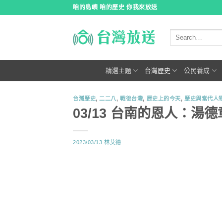
跳
咱的島嶼 咱的歷史 你我來放送
到
內
容
精選主題
台灣歷史
公民養成
台灣歷史
,
二二八
,
戰後台灣
,
歷史上的今天
,
歷史與當代人
03/13 台南的恩人：湯德
2023/03/13
林艾德