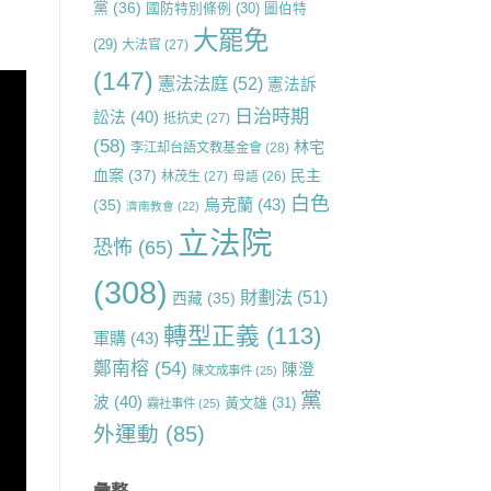
黨
(36)
國防特別條例
(30)
圖伯特
大罷免
(29)
大法官
(27)
(147)
憲法法庭
(52)
憲法訴
日治時期
訟法
(40)
抵抗史
(27)
(58)
林宅
李江却台語文教基金會
(28)
血案
(37)
民主
林茂生
(27)
母語
(26)
白色
烏克蘭
(43)
(35)
濟南教會
(22)
立法院
恐怖
(65)
(308)
財劃法
(51)
西藏
(35)
轉型正義
(113)
軍購
(43)
鄭南榕
(54)
陳澄
陳文成事件
(25)
黨
波
(40)
黃文雄
(31)
霧社事件
(25)
外運動
(85)