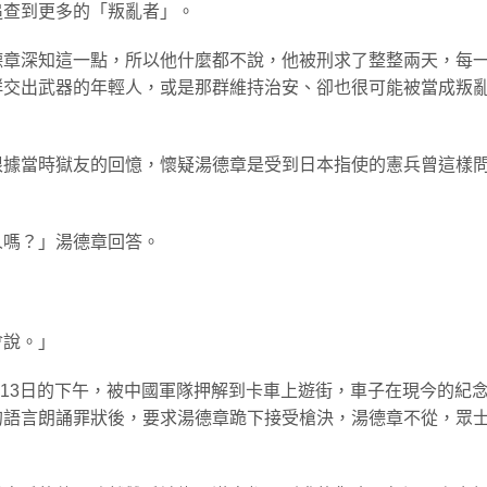
追查到更多的「叛亂者」。
德章深知這一點，所以他什麼都不說，他被刑求了整整兩天，每
群交出武器的年輕人，或是那群維持治安、卻也很可能被當成叛
。
根據當時獄友的回憶，懷疑湯德章是受到日本指使的憲兵曾這樣
人嗎？」湯德章回答。
會說。」
月13日的下午，被中國軍隊押解到卡車上遊街，車子在現今的紀
的語言朗誦罪狀後，要求湯德章跪下接受槍決，湯德章不從，眾