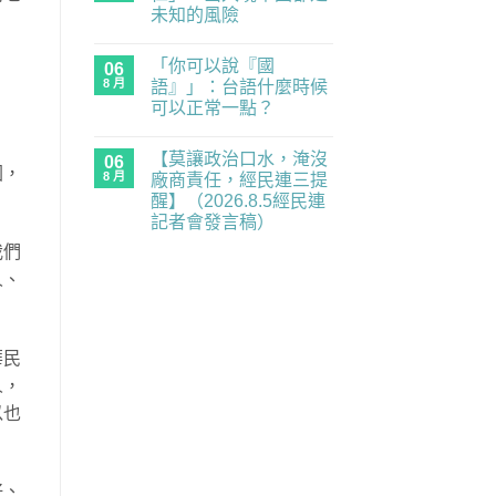
習
重
未知的風險
題：
要
青
在
尚
業
年
〈中
無
務
世
「你可以說『國
國
06
留
全
代
抓
言
面
8 月
語』」：台語什麼時候
的
人
癱
民
可以正常一點？
「一
瘓
主
視
中】
在
補
尚
同
2026.8.6（四）
〈「你
課
無
仁」，
經
【莫讓政治口水，淹沒
可
06
潮
留
出
民
園，
以
｜
言
8 月
廠商責任，經民連三提
入
連
說
《黑
境
記
醒】（2026.8.5經民連
『國
風
中
者
語』」：
箏》
記者會發言稿）
國
會
台
×《三
都
發
在
語
尚
月
我們
是
言
〈【莫
什
無
的
未
稿〉
讓
麼
留
南
人、
知
中
政
時
言
國
的
治
候
之
風
口
可
南》
險〉
水，
以
放
中
淹
正
映
華民
沒
常
與
廠
一
映
人，
商
點？〉
後
責
中
座
以也
任，
談
經
／
民
歡
連
迎
三
報
提
好、
名