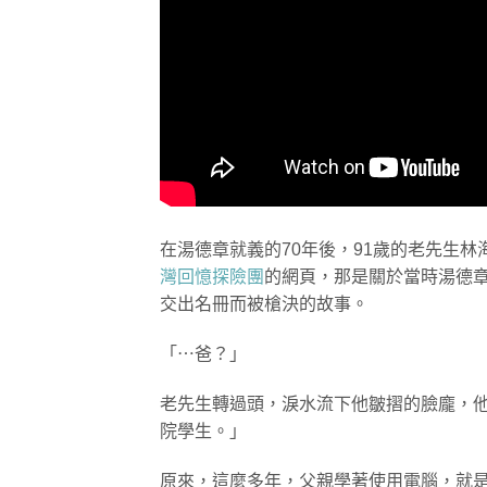
在湯德章就義的70年後，91歲的老先生
灣回憶探險團
的網頁，那是關於當時湯德
交出名冊而被槍決的故事。
「⋯爸？」
老先生轉過頭，淚水流下他皺摺的臉龐，
院學生。」
原來，這麼多年，父親學著使用電腦，就