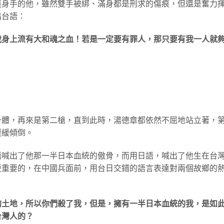
道身手的他，雖然雙手被綁、滿身都是刑求的傷痕，但還是奮力
出台語：
我身上流有大和魂之血！若是一定要有罪人，那只要有我一人就
身體，再來是第二槍，直到此時，湯德章都依然不屈地站立著，
緩緩傾倒。
語喊出了他那一半日本血統的傲骨，而用日語，喊出了他生在台
更重要的，在中國兵面前，用台日交錯的語言表達對兩個故鄉的
的土地，所以你們殺了我，但是，擁有一半日本血統的我，是如
台灣人的？