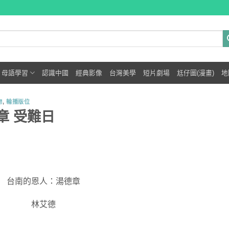
母語學習
認識中國
經典影像
台灣美學
短片劇場
尪仔圖(漫畫)
地
物
,
輪播版位
章 受難日
台南的恩人：湯德章
林艾德