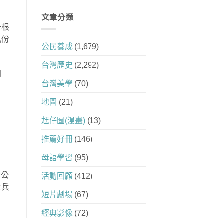
文章分類
一根
亂份
公民養成
(1,679)
台灣歷史
(2,292)
問
台灣美學
(70)
地圖
(21)
尪仔圖(漫畫)
(13)
推薦好冊
(146)
母語學習
(95)
念公
活動回顧
(412)
士兵
短片劇場
(67)
經典影像
(72)