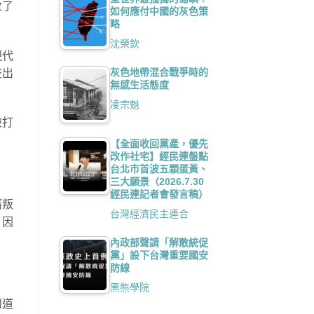
收了
如何應付中國的灰色策
略
沈榮欽
現代
灰色地帶混合戰爭時的
交出
無感生活態度
凌宗魁
被打
。
【全面收回黨產，優先
改作社宅】經民連盤點
台北市首波五顆蛋黃、
三大願景（2026.7.30
經民連記者會發言稿）
清叛
台灣經濟民主連合
，因
內政部聲請「解散統促
黨」設下台灣重要國安
防線
黑熊學院
知道