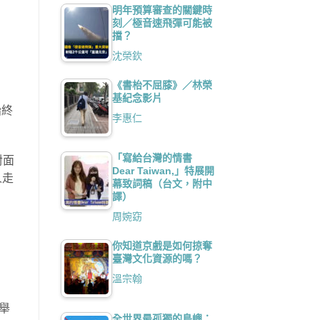
明年預算審查的關鍵時
刻／極音速飛彈可能被
擋？
沈榮欽
《書枱不屈膝》／林榮
基紀念影片
始終
李惠仁
「寫給台灣的情書
對面
Dear Taiwan,」特展開
人走
幕致詞稿（台文，附中
譯）
周婉窈
你知道京戲是如何掠奪
臺灣文化資源的嗎？
溫宗翰
舉
全世界最孤獨的島嶼：