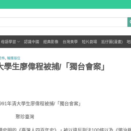
母語學習
認識中國
經典影像
台灣美學
短片劇場
尪仔圖(漫畫)
地
恐怖
,
輪播版位
年清大學生廖偉程被捕/「獨台會案」
1991年清大學生廖偉程被捕/「獨台會案」
聚珍臺灣
閱讀史明的《臺灣人四百年史》，被以違反刑法100條以及《懲治