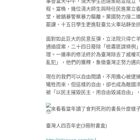
事發當天中午，清大學生迅速集結並成立
程。當晚，幾位清大師生與時任民進黨立
堂，被鎮暴警察暴力驅離。黨國勢力接二
罷課，十五日學生更進駐臺北火車站靜坐
面對如此巨大的民意反彈，立法院只得亡
通過提案，二十四日廢除「檢肅匪諜條例
理。一連串的修法終於為臺灣除去了威權
亂犯」，他們的獲釋，象徵臺灣正努力邁
現在的我們可以自由閱讀，不用擔心被逮
犧牲而來，但這樣的自由，卻也成為敵國
被「以民主摧毀民主、用自由毀滅自由」
來看看當年讀了會判死刑的書長什麼樣
臺灣人四百年史(3冊附書盒)