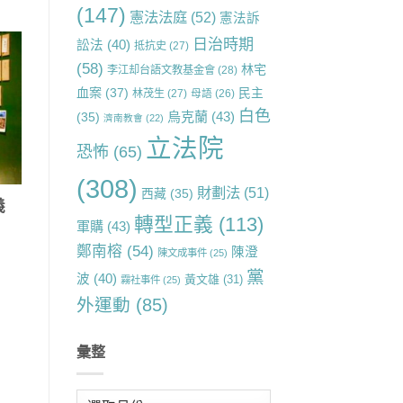
(147)
憲法法庭
(52)
憲法訴
日治時期
訟法
(40)
抵抗史
(27)
(58)
林宅
李江却台語文教基金會
(28)
血案
(37)
民主
林茂生
(27)
母語
(26)
白色
烏克蘭
(43)
(35)
濟南教會
(22)
立法院
恐怖
(65)
(308)
財劃法
(51)
西藏
(35)
義
轉型正義
(113)
軍購
(43)
鄭南榕
(54)
陳澄
陳文成事件
(25)
黨
波
(40)
黃文雄
(31)
霧社事件
(25)
外運動
(85)
彙整
彙