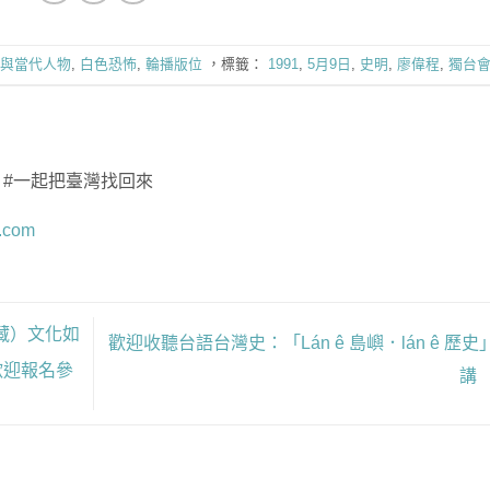
與當代人物
,
白色恐怖
,
輪播版位
，標籤：
1991
,
5月9日
,
史明
,
廖偉程
,
獨台
 #一起把臺灣找回來
.com
西藏）文化如
歡迎收聽台語台灣史：「Lán ê 島嶼．lán ê 歷史」
歡迎報名參
講