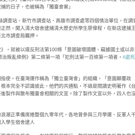
逮捕的日子，也被稱為「獨臺會案」
臺北縣調查站、新竹市調查站、高雄市調查處等四個情治單位，在調
陳正然，闖入清大宿舍逮捕清大歷史所學生廖偉程，在新店逮捕
臺北市調查局羈押。
》，就被以違反刑法第100條「意圖破壞國體、竊據國土或以非
懲治叛亂條例》第二條第一項「犯刑法第一百條第一項者，
#處死
明指使，在臺灣運作稱為「獨立臺灣會」的組織，「意圖顛覆政
，根本完全不認識彼此，他們的共通點，不過是閱讀史明著作《
臺後製作與散布獨臺會相關的文宣。除了製作文宣以外，四人也
的浪潮正準備席捲整個九零年代，各地曾參與三月學運、反軍人
闖入學生宿舍逮人