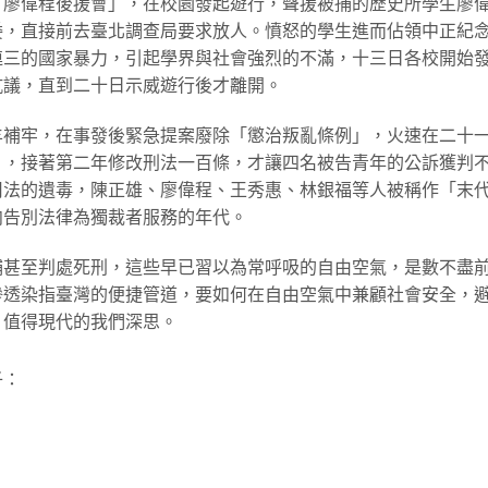
「廖偉程後援會」，在校園發起遊行，聲援被捕的歷史所學生廖
委，直接前去臺北調查局要求放人。憤怒的學生進而佔領中正紀
連三的國家暴力，引起學界與社會強烈的不滿，十三日各校開始
抗議，直到二十日示威遊行後才離開。
羊補牢，在事發後緊急提案廢除「懲治叛亂條例」，火速在二十
」，接著第二年修改刑法一百條，才讓四名被告青年的公訴獲判
司法的遺毒，陳正雄、廖偉程、王秀惠、林銀福等人被稱作「末
向告別法律為獨裁者服務的年代。
捕甚至判處死刑，這些早已習以為常呼吸的自由空氣，是數不盡
滲透染指臺灣的便捷管道，要如何在自由空氣中兼顧社會安全，
，值得現代的我們深思。
子：