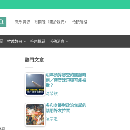
教學資源
有關阮（關於我們）
佮阮聯絡
圖
推薦好冊
答題挑戰
活動消息
熱門文章
明年預算審查的關鍵時
刻／極音速飛彈可能被
擋？
沈榮欽
多和身邊對政治無感的
親朋好友拉票
凌宗魁
叛亂