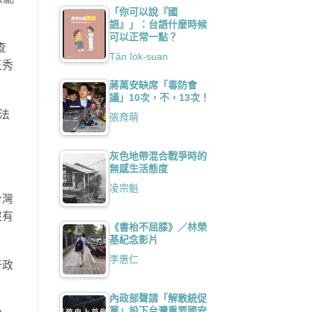
「你可以說『國
語』」：台語什麼時候
可以正常一點？
查
Tân Io̍k-suan
王秀
蔣萬安缺席「毒防會
議」10次，不，13次！
法
張育萌
灰色地帶混合戰爭時的
無感生活態度
凌宗魁
台灣
沒有
《書枱不屈膝》／林榮
基紀念影片
李惠仁
干政
內政部聲請「解散統促
黨」設下台灣重要國安