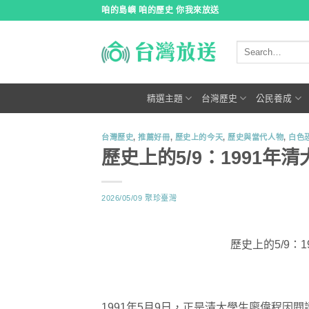
跳
咱的島嶼 咱的歷史 你我來放送
到
內
容
精選主題
台灣歷史
公民養成
台灣歷史
,
推薦好冊
,
歷史上的今天
,
歷史與當代人物
,
白色
歷史上的5/9：1991
2026/05/09
聚珍臺灣
歷史上的5/9：
1991年5月9日，正是清大學生廖偉程因