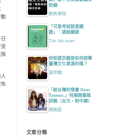
偉
防線
念
黑熊學院
發動
「可是考試就是國
語」：請說國語
一日
Tân Io̍k-suan
不受
代叛
你知道京戲是如何掠奪
臺灣文化資源的嗎？
溫宗翰
前人
避免
「給台灣的情書 Dear
Taiwan,」特展開幕致
詞稿（台文，附中譯）
周婉窈
文章分類