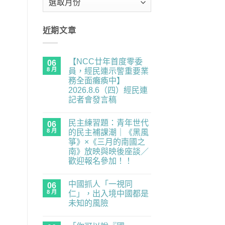
整
近期文章
【NCC廿年首度零委
06
8 月
員，經民連示警重要業
務全面癱瘓中】
2026.8.6（四）經民連
記者會發言稿
在
尚
〈【NCC
無
民主練習題：青年世代
廿
06
留
年
言
8 月
的民主補課潮｜《黑風
首
箏》×《三月的南國之
度
零
南》放映與映後座談／
委
歡迎報名參加！！
員，
經
在
尚
民
〈民
無
連
中國抓人「一視同
主
06
留
示
練
言
8 月
仁」，出入境中國都是
警
習
重
未知的風險
題：
要
青
在
尚
業
年
〈中
無
務
世