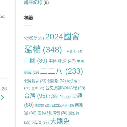
講座紀錄
(8)
會案
.
標籤
2024國會
523遊行
(27)
濫權
(348)
一中憲法
(24)
中國
(89)
中國滲透
(47)
中國
二二八
(233)
統戰
(29)
俄烏戰爭
(33)
俄羅斯
(32)
反侵略日
台文通訊BONG報
(38)
(26)
台中
(22)
26
台灣
(95)
台語
台灣正名
(32)
(80)
國民
周婉窈
(22)
四二四刺蔣
(23)
黨
(36)
國防特別條例
(30)
圖伯特
大罷免
(29)
大法官
(27)