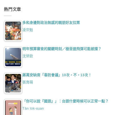
熱門文章
多和身邊對政治無感的親朋好友拉票
凌宗魁
明年預算審查的關鍵時刻／極音速飛彈可能被擋？
沈榮欽
蔣萬安缺席「毒防會議」10次，不，13次！
張育萌
「你可以說『國語』」：台語什麼時候可以正常一點？
Tân Io̍k-suan