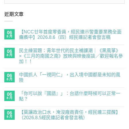
整
近期文章
【NCC廿年首度零委員，經民連示警重要業務全面
06
8 月
癱瘓中】2026.8.6（四）經民連記者會發言稿
在
尚
〈【NCC
無
民主練習題：青年世代的民主補課潮｜《黑風箏》
廿
06
留
年
言
8 月
×《三月的南國之南》放映與映後座談／歡迎報名參
首
加！！
度
零
在
尚
委
〈民
無
員，
中國抓人「一視同仁」，出入境中國都是未知的風
主
06
留
經
練
言
8 月
險
民
習
連
題：
在
尚
示
青
〈中
無
警
「你可以說『國語』」：台語什麼時候可以正常一
年
國
06
留
重
世
抓
言
8 月
點？
要
代
人
業
的
「一
在
尚
務
民
視
〈「你
無
全
【莫讓政治口水，淹沒廠商責任，經民連三提醒】
主
同
可
06
留
面
補
仁」，
以
言
8 月
（2026.8.5經民連記者會發言稿）
癱
課
出
說
瘓
潮
入
『國
在
尚
中】
｜
境
語』」：
〈【莫
無