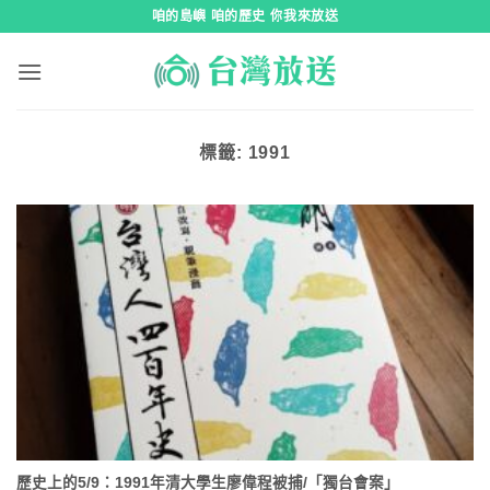
跳
咱的島嶼 咱的歷史 你我來放送
到
內
容
標籤:
1991
歷史上的5/9：1991年清大學生廖偉程被捕/「獨台會案」