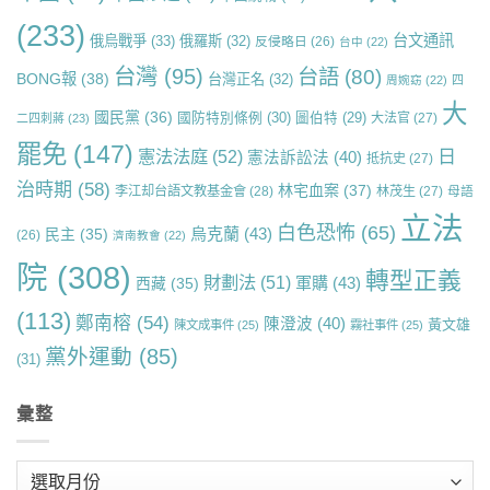
(233)
台文通訊
俄烏戰爭
(33)
俄羅斯
(32)
反侵略日
(26)
台中
(22)
台灣
(95)
台語
(80)
BONG報
(38)
台灣正名
(32)
周婉窈
(22)
四
大
國民黨
(36)
國防特別條例
(30)
圖伯特
(29)
大法官
(27)
二四刺蔣
(23)
罷免
(147)
日
憲法法庭
(52)
憲法訴訟法
(40)
抵抗史
(27)
治時期
(58)
林宅血案
(37)
李江却台語文教基金會
(28)
林茂生
(27)
母語
立法
白色恐怖
(65)
烏克蘭
(43)
民主
(35)
(26)
濟南教會
(22)
院
(308)
轉型正義
財劃法
(51)
軍購
(43)
西藏
(35)
(113)
鄭南榕
(54)
陳澄波
(40)
黃文雄
陳文成事件
(25)
霧社事件
(25)
黨外運動
(85)
(31)
彙整
彙