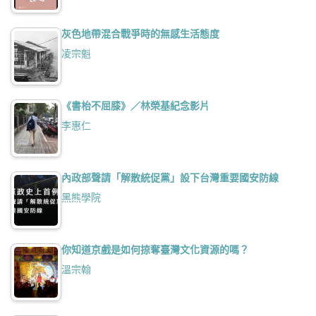
灰色地帶混合戰爭時的無感生活態度
凌宗魁
《書枱不屈膝》／林榮基紀念影片
李惠仁
內政部聲請「解散統促黨」設下台灣重要國安防線
黑熊學院
你知道京戲是如何掠奪臺灣文化資源的嗎？
溫宗翰