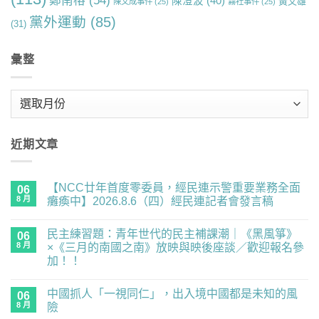
鄭南榕
(54)
陳澄波
(40)
黃文雄
陳文成事件
(25)
霧社事件
(25)
黨外運動
(85)
(31)
彙整
彙
整
近期文章
【NCC廿年首度零委員，經民連示警重要業務全面
06
8 月
癱瘓中】2026.8.6（四）經民連記者會發言稿
在
尚
〈【NCC
無
民主練習題：青年世代的民主補課潮｜《黑風箏》
廿
06
留
年
言
8 月
×《三月的南國之南》放映與映後座談／歡迎報名參
首
加！！
度
零
在
尚
委
〈民
無
員，
中國抓人「一視同仁」，出入境中國都是未知的風
主
06
留
經
練
言
8 月
險
民
習
連