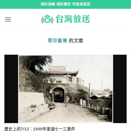
跳
咱的島嶼 咱的歷史 你我來放送
到
內
容
聚珍臺灣
的文章
歷史上的7/13：1949年澎湖七一三事件