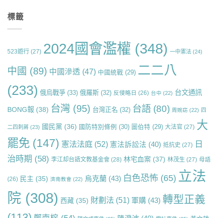
標籤
2024國會濫權
(348)
523遊行
(27)
一中憲法
(24)
二二八
中國
(89)
中國滲透
(47)
中國統戰
(29)
(233)
台文通訊
俄烏戰爭
(33)
俄羅斯
(32)
反侵略日
(26)
台中
(22)
台灣
(95)
台語
(80)
BONG報
(38)
台灣正名
(32)
周婉窈
(22)
四
大
國民黨
(36)
國防特別條例
(30)
圖伯特
(29)
大法官
(27)
二四刺蔣
(23)
罷免
(147)
日
憲法法庭
(52)
憲法訴訟法
(40)
抵抗史
(27)
治時期
(58)
林宅血案
(37)
李江却台語文教基金會
(28)
林茂生
(27)
母語
立法
白色恐怖
(65)
烏克蘭
(43)
民主
(35)
(26)
濟南教會
(22)
院
(308)
轉型正義
財劃法
(51)
軍購
(43)
西藏
(35)
(113)