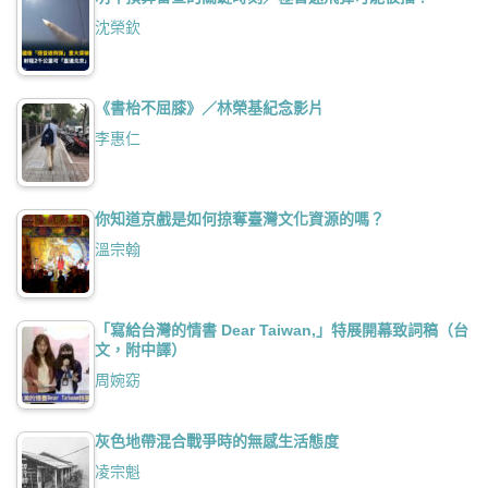
沈榮欽
《書枱不屈膝》／林榮基紀念影片
李惠仁
你知道京戲是如何掠奪臺灣文化資源的嗎？
溫宗翰
「寫給台灣的情書 Dear Taiwan,」特展開幕致詞稿（台
文，附中譯）
周婉窈
灰色地帶混合戰爭時的無感生活態度
凌宗魁