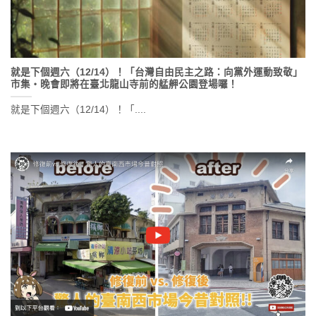
就是下個週六（12/14）！「台灣自由民主之路：向黨外運動致敬」
市集・晚會即將在臺北龍山寺前的艋舺公園登場囉！
就是下個週六（12/14）！「....