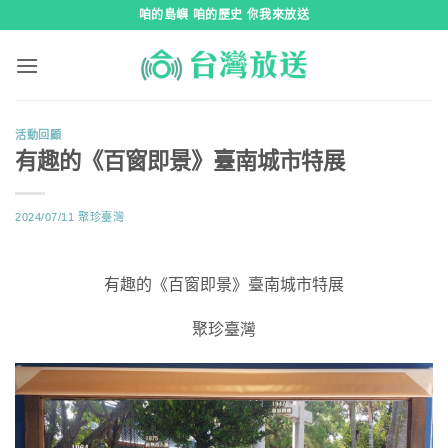
跳
咱的島嶼 咱的歷史 你我來放送
到
內
容
活動回顧
有趣的《百窗即景》臺南城市特展
2024/07/11
聚珍臺灣
有趣的《百窗即景》臺南城市特展
聚珍臺灣