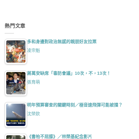
熱門文章
多和身邊對政治無感的親朋好友拉票
凌宗魁
蔣萬安缺席「毒防會議」10次，不，13次！
張育萌
明年預算審查的關鍵時刻／極音速飛彈可能被擋？
沈榮欽
《書枱不屈膝》／林榮基紀念影片