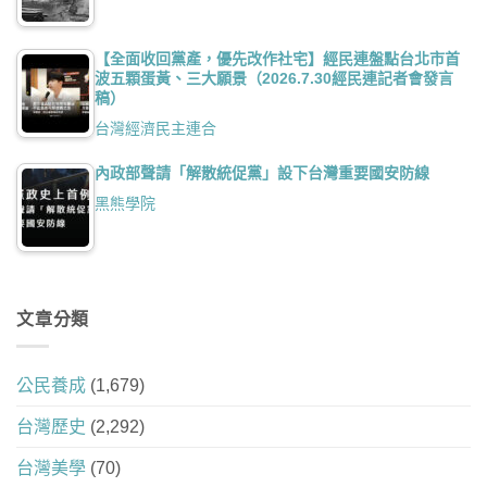
【全面收回黨產，優先改作社宅】經民連盤點台北市首
波五顆蛋黃、三大願景（2026.7.30經民連記者會發言
稿）
台灣經濟民主連合
內政部聲請「解散統促黨」設下台灣重要國安防線
黑熊學院
文章分類
公民養成
(1,679)
台灣歷史
(2,292)
台灣美學
(70)