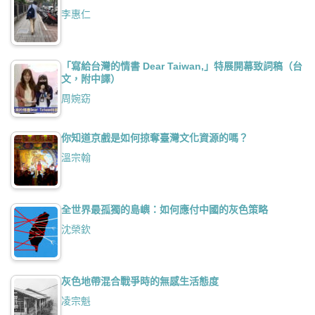
李惠仁
「寫給台灣的情書 Dear Taiwan,」特展開幕致詞稿（台
文，附中譯）
周婉窈
你知道京戲是如何掠奪臺灣文化資源的嗎？
溫宗翰
全世界最孤獨的島嶼：如何應付中國的灰色策略
沈榮欽
灰色地帶混合戰爭時的無感生活態度
凌宗魁