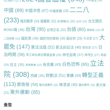
523遊行
(27)
一中憲法
(24)
二二八
中國
(89)
中國滲透
(47)
中國統戰
(29)
(233)
台文通訊
俄烏戰爭
(33)
俄羅斯
(32)
反侵略日
(26)
台中
(22)
台灣
(95)
台語
(80)
BONG報
(38)
台灣正名
(32)
周婉窈
(22)
四
大
國民黨
(36)
國防特別條例
(30)
圖伯特
(29)
大法官
(27)
二四刺蔣
(23)
罷免
(147)
日
憲法法庭
(52)
憲法訴訟法
(40)
抵抗史
(27)
治時期
(58)
林宅血案
(37)
李江却台語文教基金會
(28)
林茂生
(27)
母語
立法
白色恐怖
(65)
烏克蘭
(43)
民主
(35)
(26)
濟南教會
(22)
院
(308)
轉型正義
財劃法
(51)
軍購
(43)
西藏
(35)
(113)
鄭南榕
(54)
陳澄波
(40)
黃文雄
陳文成事件
(25)
霧社事件
(25)
黨外運動
(85)
(31)
彙整