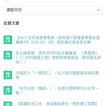
彙
整
近期文章
【NCC廿年首度零委員，經民連示警重要業務全面
06
8 月
癱瘓中】2026.8.6（四）經民連記者會發言稿
在
尚
〈【NCC
無
民主練習題：青年世代的民主補課潮｜《黑風箏》
廿
06
留
年
言
8 月
×《三月的南國之南》放映與映後座談／歡迎報名參
首
加！！
度
零
在
尚
委
〈民
無
員，
中國抓人「一視同仁」，出入境中國都是未知的風
主
06
留
經
練
言
8 月
險
民
習
連
題：
在
尚
示
青
〈中
無
警
「你可以說『國語』」：台語什麼時候可以正常一
年
國
06
留
重
世
抓
言
8 月
點？
要
代
人
業
的
「一
在
尚
務
民
視
〈「你
無
全
【莫讓政治口水，淹沒廠商責任，經民連三提醒】
主
同
可
06
留
面