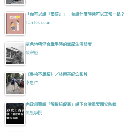
「你可以說『國語』」：台語什麼時候可以正常一點？
Tân Io̍k-suan
灰色地帶混合戰爭時的無感生活態度
凌宗魁
《書枱不屈膝》／林榮基紀念影片
李惠仁
內政部聲請「解散統促黨」設下台灣重要國安防線
黑熊學院