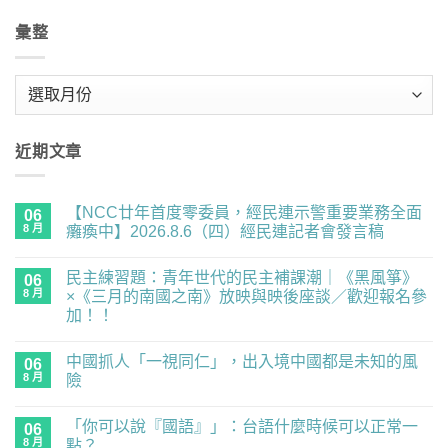
彙整
彙
整
近期文章
【NCC廿年首度零委員，經民連示警重要業務全面
06
8 月
癱瘓中】2026.8.6（四）經民連記者會發言稿
在
尚
〈【NCC
無
民主練習題：青年世代的民主補課潮｜《黑風箏》
廿
06
留
年
言
8 月
×《三月的南國之南》放映與映後座談／歡迎報名參
首
加！！
度
零
在
尚
委
〈民
無
員，
中國抓人「一視同仁」，出入境中國都是未知的風
主
06
留
經
練
言
8 月
險
民
習
連
題：
在
尚
示
青
〈中
無
警
「你可以說『國語』」：台語什麼時候可以正常一
年
國
06
留
重
世
抓
言
8 月
點？
要