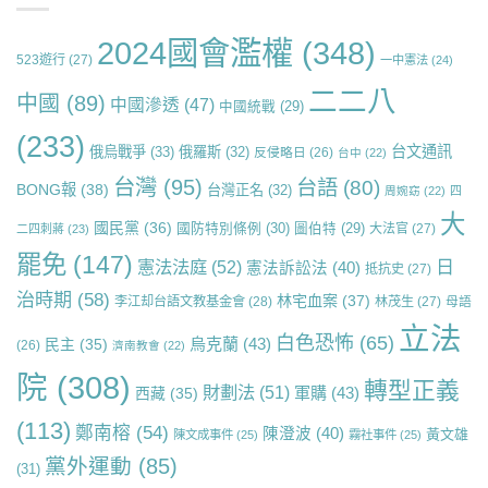
2024國會濫權
(348)
523遊行
(27)
一中憲法
(24)
二二八
中國
(89)
中國滲透
(47)
中國統戰
(29)
(233)
台文通訊
俄烏戰爭
(33)
俄羅斯
(32)
反侵略日
(26)
台中
(22)
台灣
(95)
台語
(80)
BONG報
(38)
台灣正名
(32)
周婉窈
(22)
四
大
國民黨
(36)
國防特別條例
(30)
圖伯特
(29)
大法官
(27)
二四刺蔣
(23)
罷免
(147)
日
憲法法庭
(52)
憲法訴訟法
(40)
抵抗史
(27)
治時期
(58)
林宅血案
(37)
李江却台語文教基金會
(28)
林茂生
(27)
母語
立法
白色恐怖
(65)
烏克蘭
(43)
民主
(35)
(26)
濟南教會
(22)
院
(308)
轉型正義
財劃法
(51)
軍購
(43)
西藏
(35)
(113)
鄭南榕
(54)
陳澄波
(40)
黃文雄
陳文成事件
(25)
霧社事件
(25)
黨外運動
(85)
(31)