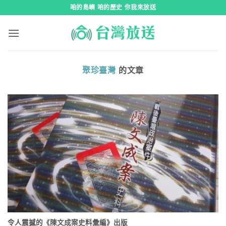
跳
咱的島嶼 咱的歷史 你我來放送
到
內
容
聚珍臺灣
的文章
令人震撼的《陳文成案史料彙編》出版