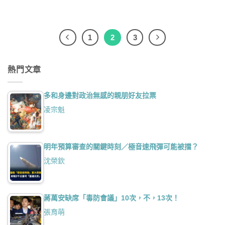
1
2
3
熱門文章
多和身邊對政治無感的親朋好友拉票
凌宗魁
明年預算審查的關鍵時刻／極音速飛彈可能被擋？
沈榮欽
蔣萬安缺席「毒防會議」10次，不，13次！
張育萌