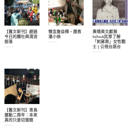
【舊文新刊】經過
懷念詹益樺，援救
黃晴美文獻展
今日的霧社與清流
潘小俠
tshuā民眾了解
部落
「刺蔣案」女性戰
士 | 公視台語台
【舊文新刊】青鳥
運動二周年：本來
真的只是切蛋糕