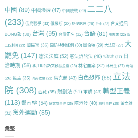
二二八
中國
(89)
中國滲透
(47)
中國統戰
(29)
(233)
台文通訊
俄烏戰爭
(33)
俄羅斯
(32)
反侵略日
(26)
台中
(22)
台灣
(95)
台語
(81)
BONG報
(38)
台灣正名
(32)
周婉窈
(22)
四
大
國民黨
(36)
國防特別條例
(30)
圖伯特
(29)
大法官
(27)
二四刺蔣
(23)
罷免
(147)
日
憲法法庭
(52)
憲法訴訟法
(40)
抵抗史
(27)
治時期
(58)
林宅血案
(37)
李江却台語文教基金會
(28)
林茂生
(27)
母語
立法
白色恐怖
(65)
烏克蘭
(43)
民主
(35)
(26)
濟南教會
(22)
院
(308)
轉型正義
財劃法
(51)
軍購
(43)
西藏
(35)
(113)
鄭南榕
(54)
陳澄波
(40)
黃文雄
陳文成事件
(25)
霧社事件
(25)
黨外運動
(85)
(31)
彙整