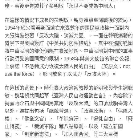
務，事後更告誡其子彭明敏「永世不要成為中國人」
在這樣的情況下成長的彭明敏，親身體驗臺灣戰後的變局，
1954年底又看著全面逃亡來臺數年的國民黨政權一面對內
大張旗鼓說著「反攻大陸，消滅共匪」，一面在韓戰爆發的
背景下與美國簽訂《中美共同防禦條約》，其中在協防範圍
將中華民國的部份侷限在臺澎地區、中華民國對中國的軍事
行動須受美國同意的限制，1958年與美大使館的聯合公報
上承諾「不憑藉武力恢復大陸人民的自由」（英原文：not
use the force），形同放棄了以武力「反攻大陸」。
在這樣的背景下，時任臺大政治系教授的彭明敏與學生謝聰
敏、魏廷朝共同起草《臺灣人民自救運動宣言》，內容除了
揭露蔣介石與中國國民黨用「反攻大陸」的口號欺騙臺灣人
以外，還提出包括「總統普選」、「政黨政治」、「保障人
權」、「健全文官」、「革除貪汙」、「遷徙自由」、「廢
止特務」、「裁減軍隊」等八點原則，以及「建立新國
家」、「制定新憲法」、「加入聯合國」等三大目標