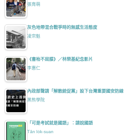
張育萌
灰色地帶混合戰爭時的無感生活態度
凌宗魁
《書枱不屈膝》／林榮基紀念影片
李惠仁
內政部聲請「解散統促黨」設下台灣重要國安防線
黑熊學院
「可是考試就是國語」：請說國語
Tân Io̍k-suan