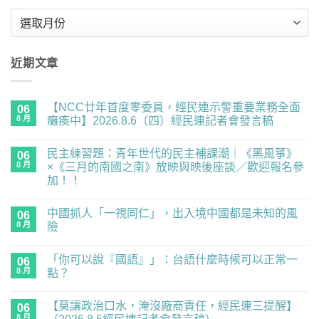
彙
整
近期文章
【NCC廿年首度零委員，經民連示警重要業務全面
06
8 月
癱瘓中】2026.8.6（四）經民連記者會發言稿
在
尚
〈【NCC
無
民主練習題：青年世代的民主補課潮｜《黑風箏》
廿
06
留
年
言
8 月
×《三月的南國之南》放映與映後座談／歡迎報名參
首
加！！
度
零
在
尚
委
〈民
無
員，
中國抓人「一視同仁」，出入境中國都是未知的風
主
06
留
經
練
言
8 月
險
民
習
連
題：
在
尚
示
青
〈中
無
警
「你可以說『國語』」：台語什麼時候可以正常一
年
國
06
留
重
世
抓
言
8 月
點？
要
代
人
業
的
「一
在
尚
務
民
視
〈「你
無
全
【莫讓政治口水，淹沒廠商責任，經民連三提醒】
主
同
可
06
留
面
補
仁」，
以
言
8 月