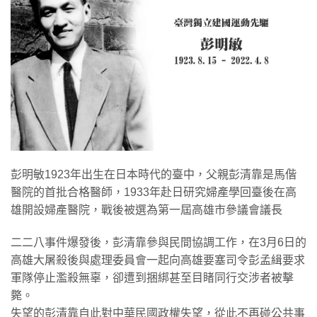
彭明敏1923年出生在日本時代的臺中，父親彭清靠是馬偕
醫院的首批合格醫師，1933年赴日研究婦產學回臺後在高
雄開設婦產醫院，戰後被選為第一屆高雄市參議會議長
二二八事件爆發後，彭清靠參與民間協調工作，在3月6日的
高雄大屠殺後與處理委員會一起向高雄要塞司令彭孟緝要求
軍隊停止濫殺無辜，卻遭到捆綁甚至目睹同行交涉者被擊
斃。
失望的彭清靠自此對中華民國政權失望，從此不再碰公共事