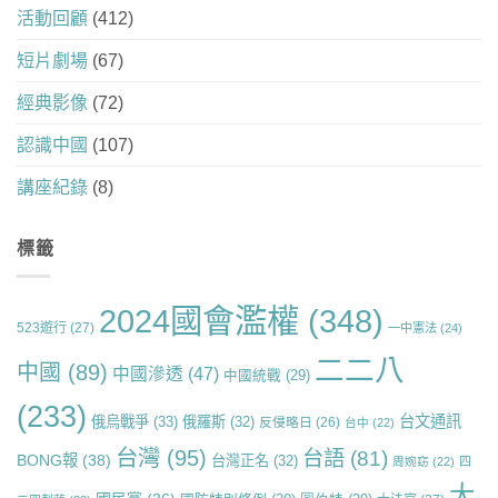
活動回顧
(412)
短片劇場
(67)
經典影像
(72)
認識中國
(107)
講座紀錄
(8)
標籤
2024國會濫權
(348)
523遊行
(27)
一中憲法
(24)
二二八
中國
(89)
中國滲透
(47)
中國統戰
(29)
(233)
台文通訊
俄烏戰爭
(33)
俄羅斯
(32)
反侵略日
(26)
台中
(22)
台灣
(95)
台語
(81)
BONG報
(38)
台灣正名
(32)
周婉窈
(22)
四
大