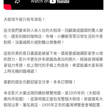
大稻埕不是只有年貨街！
這次我們要來到人來人往的大稻埕，回顧建成圓環的驚人變
化、還有別緻的咖啡店、市場、小攤販等等日常生活的今昔
對照，沒看過照片絕對難以想像啊！
這些珍貴的昔日畫面能被留下來，還是要感謝攝影家李火增
的努力，影片中更在許多原圖為黑白的照片，經過各領域專
家協力考證，加上現代的手繪上色技術，希望能讓大家有搭
上時光機的臨場感！
喜歡的朋友也歡迎留言分享，多多訂閱哦！
本支影片大量出現的繽紛導覽地圖，是1935年的〈大稻埕
案內市街圖〉，這張地圖正面包含整個大稻埕，背面還有大
稻埕沿革、著名商店、1935年正夯的臺灣博覽會會場配置