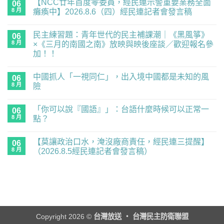
【NCC廿年首度零委員，經民連示警重要業務全面
06
8 月
癱瘓中】2026.8.6（四）經民連記者會發言稿
在
尚
〈【NCC
無
民主練習題：青年世代的民主補課潮｜《黑風箏》
廿
06
留
年
言
8 月
×《三月的南國之南》放映與映後座談／歡迎報名參
首
加！！
度
零
在
尚
委
〈民
無
員，
中國抓人「一視同仁」，出入境中國都是未知的風
主
06
留
經
練
言
8 月
險
民
習
連
題：
在
尚
示
青
〈中
無
警
「你可以說『國語』」：台語什麼時候可以正常一
年
國
06
留
重
世
抓
言
8 月
點？
要
代
人
業
的
「一
在
尚
務
民
視
〈「你
無
全
【莫讓政治口水，淹沒廠商責任，經民連三提醒】
主
同
可
06
留
面
補
仁」，
以
言
8 月
（2026.8.5經民連記者會發言稿）
癱
課
出
說
瘓
潮
入
『國
在
尚
中】
｜
境
語』」：
〈【莫
無
2026.8.6（四）
《黑
中
台
讓
留
經
風
國
語
政
言
民
箏》
都
什
治
連
×《三
是
麼
口
記
月
未
時
水，
者
的
知
候
淹
會
南
的
可
沒
Copyright 2026 ©
台灣放送 ‧ 台灣民主防衛聯盟
發
國
風
以
廠
言