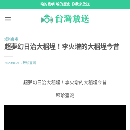
跳
咱的島嶼 咱的歷史 你我來放送
到
內
容
短片劇場
超夢幻日治大稻埕！李火增的大稻埕今昔
2023/06/15
聚珍臺灣
超夢幻日治大稻埕！李火增的大稻埕今昔
聚珍臺灣