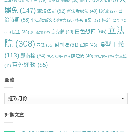
國民黨
(36)
國防特別條例
(30)
圖伯特
(29)
大法官
(27)
二四刺蔣
(23)
罷免
(147)
日
憲法法庭
(52)
憲法訴訟法
(40)
抵抗史
(27)
治時期
(58)
林宅血案
(37)
李江却台語文教基金會
(28)
林茂生
(27)
母語
立法
白色恐怖
(65)
烏克蘭
(43)
民主
(35)
(26)
濟南教會
(22)
院
(308)
轉型正義
財劃法
(51)
軍購
(43)
西藏
(35)
(113)
鄭南榕
(54)
陳澄波
(40)
黃文雄
陳文成事件
(25)
霧社事件
(25)
黨外運動
(85)
(31)
彙整
彙
整
近期文章