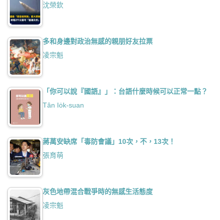
沈榮欽
多和身邊對政治無感的親朋好友拉票
凌宗魁
「你可以說『國語』」：台語什麼時候可以正常一點？
Tân Io̍k-suan
蔣萬安缺席「毒防會議」10次，不，13次！
張育萌
灰色地帶混合戰爭時的無感生活態度
凌宗魁