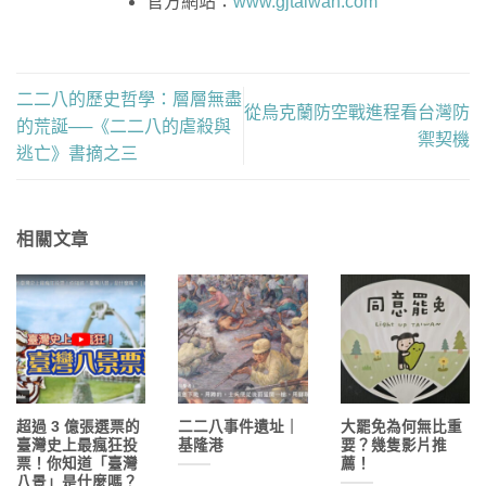
官方網站：
www.gjtaiwan.com
二二八的歷史哲學：層層無盡
從烏克蘭防空戰進程看台灣防
的荒誕──《二二八的虐殺與
禦契機
逃亡》書摘之三
相關文章
超過 3 億張選票的
二二八事件遺址｜
大罷免為何無比重
臺灣史上最瘋狂投
基隆港
要？幾隻影片推
票！你知道「臺灣
薦！
八景」是什麼嗎？