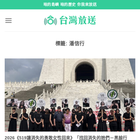
跳
咱的島嶼 咱的歷史 你我來放送
到
內
容
標籤:
潘信行
2026《519讓消失的勇敢女性回來》「找回消失的她們－黑臉行