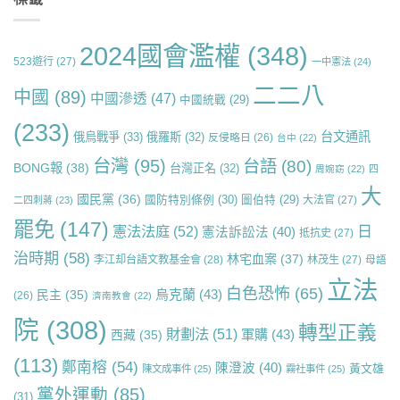
2024國會濫權
(348)
523遊行
(27)
一中憲法
(24)
二二八
中國
(89)
中國滲透
(47)
中國統戰
(29)
(233)
台文通訊
俄烏戰爭
(33)
俄羅斯
(32)
反侵略日
(26)
台中
(22)
台灣
(95)
台語
(80)
BONG報
(38)
台灣正名
(32)
周婉窈
(22)
四
大
國民黨
(36)
國防特別條例
(30)
圖伯特
(29)
大法官
(27)
二四刺蔣
(23)
罷免
(147)
日
憲法法庭
(52)
憲法訴訟法
(40)
抵抗史
(27)
治時期
(58)
林宅血案
(37)
李江却台語文教基金會
(28)
林茂生
(27)
母語
立法
白色恐怖
(65)
烏克蘭
(43)
民主
(35)
(26)
濟南教會
(22)
院
(308)
轉型正義
財劃法
(51)
軍購
(43)
西藏
(35)
(113)
鄭南榕
(54)
陳澄波
(40)
黃文雄
陳文成事件
(25)
霧社事件
(25)
黨外運動
(85)
(31)