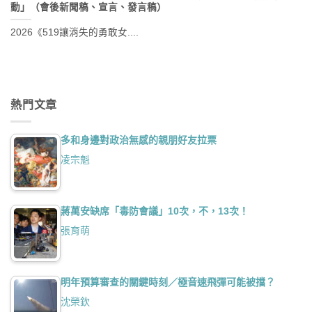
動」（會後新聞稿、宣言、發言稿）
2026《519讓消失的勇敢女....
熱門文章
多和身邊對政治無感的親朋好友拉票
凌宗魁
蔣萬安缺席「毒防會議」10次，不，13次！
張育萌
明年預算審查的關鍵時刻／極音速飛彈可能被擋？
沈榮欽