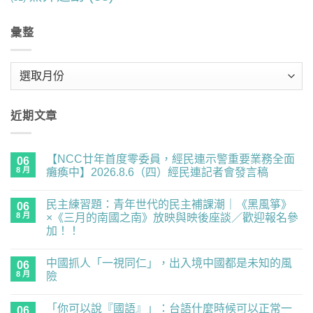
彙整
彙
整
近期文章
【NCC廿年首度零委員，經民連示警重要業務全面
06
8 月
癱瘓中】2026.8.6（四）經民連記者會發言稿
在
尚
〈【NCC
無
民主練習題：青年世代的民主補課潮｜《黑風箏》
廿
06
留
年
言
8 月
×《三月的南國之南》放映與映後座談／歡迎報名參
首
加！！
度
零
在
尚
委
〈民
無
員，
中國抓人「一視同仁」，出入境中國都是未知的風
主
06
留
經
練
言
8 月
險
民
習
連
題：
在
尚
示
青
〈中
無
警
「你可以說『國語』」：台語什麼時候可以正常一
年
國
06
留
重