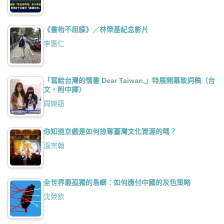
《書枱不屈膝》／林榮基紀念影片
李惠仁
「寫給台灣的情書 Dear Taiwan,」特展開幕致詞稿（台
文，附中譯）
周婉窈
你知道京戲是如何掠奪臺灣文化資源的嗎？
溫宗翰
全世界最孤獨的島嶼：如何應付中國的灰色策略
沈榮欽