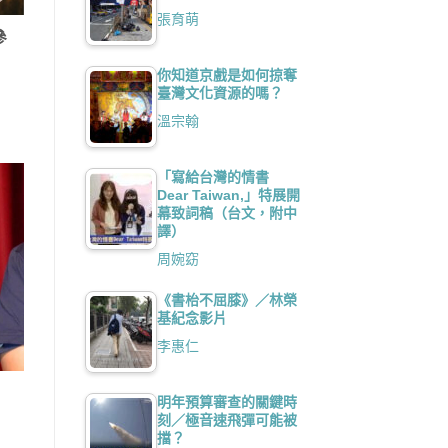
張育萌
參
你知道京戲是如何掠奪
臺灣文化資源的嗎？
溫宗翰
「寫給台灣的情書
Dear Taiwan,」特展開
幕致詞稿（台文，附中
譯）
周婉窈
《書枱不屈膝》／林榮
基紀念影片
李惠仁
明年預算審查的關鍵時
刻／極音速飛彈可能被
擋？