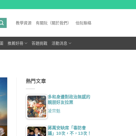
教學資源
有關阮（關於我們）
佮阮聯絡
圖
推薦好冊
答題挑戰
活動消息
熱門文章
多和身邊對政治無感的
親朋好友拉票
凌宗魁
蔣萬安缺席「毒防會
議」10次，不，13次！