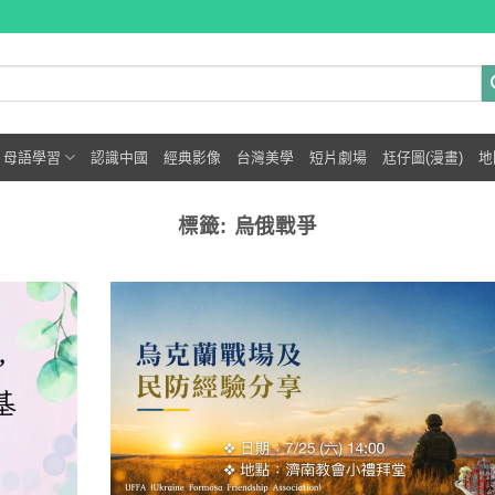
母語學習
認識中國
經典影像
台灣美學
短片劇場
尪仔圖(漫畫)
地
標籤:
烏俄戰爭