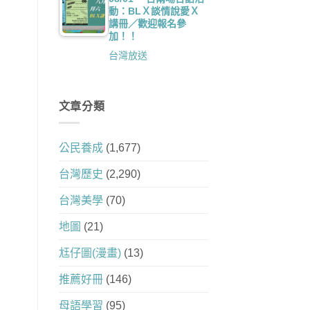
動：BLＸ談情說愛Ｘ
講冊／歡迎報名參
加！！
台灣放送
文章分類
公民養成
(1,677)
台灣歷史
(2,290)
台灣美學
(70)
地圖
(21)
尪仔圖(漫畫)
(13)
推薦好冊
(146)
母語學習
(95)