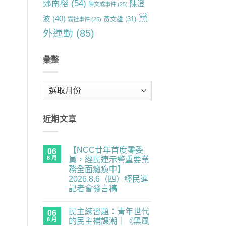
鄭南榕
(54)
陳澄
陳文成事件
(25)
黨
波
(40)
黃文雄
(31)
霧社事件
(25)
外運動
(85)
彙整
彙
整
近期文章
【NCC廿年首度零委
06
8 月
員，經民連示警重要業
務全面癱瘓中】
2026.8.6（四）經民連
記者會發言稿
在
尚
〈【NCC
無
民主練習題：青年世代
廿
06
留
年
言
8 月
的民主補課潮｜《黑風
首