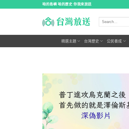
跳
咱的島嶼 咱的歷史 你我來放送
到
內
容
精選主題
台灣歷史
公民養成