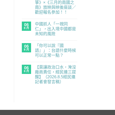
箏》×《三月的南國之
度
零
南》放映與映後座談／
委
歡迎報名參加！！
員，
經
在
尚
民
〈民
無
連
中國抓人「一視同
主
06
留
示
練
言
8 月
仁」，出入境中國都是
警
習
重
未知的風險
題：
要
青
在
尚
業
年
〈中
無
務
世
「你可以說『國
國
06
留
全
代
抓
言
面
8 月
語』」：台語什麼時候
的
人
癱
民
可以正常一點？
「一
瘓
主
視
中】
在
補
尚
同
2026.8.6（四）
〈「你
課
無
仁」，
經
【莫讓政治口水，淹沒
可
06
潮
留
出
民
以
｜
言
8 月
廠商責任，經民連三提
入
連
說
《黑
境
記
醒】（2026.8.5經民連
『國
風
中
者
語』」：
箏》
記者會發言稿）
國
會
台
×《三
都
發
在
語
尚
月
是
言
〈【莫
什
無
的
未
稿〉
讓
麼
留
南
知
中
政
時
言
國
的
治
候
之
風
口
可
南》
險〉
水，
以
放
中
淹
正
映
沒
常
與