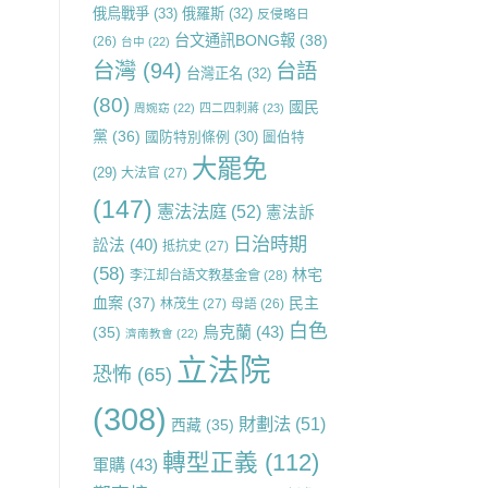
俄烏戰爭
(33)
俄羅斯
(32)
反侵略日
台文通訊BONG報
(38)
(26)
台中
(22)
台灣
(94)
台語
台灣正名
(32)
(80)
國民
周婉窈
(22)
四二四刺蔣
(23)
黨
(36)
國防特別條例
(30)
圖伯特
大罷免
(29)
大法官
(27)
(147)
憲法法庭
(52)
憲法訴
日治時期
訟法
(40)
抵抗史
(27)
(58)
林宅
李江却台語文教基金會
(28)
血案
(37)
民主
林茂生
(27)
母語
(26)
白色
烏克蘭
(43)
(35)
濟南教會
(22)
立法院
恐怖
(65)
(308)
財劃法
(51)
西藏
(35)
轉型正義
(112)
軍購
(43)