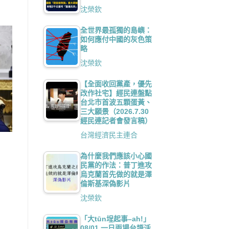
沈榮欽
全世界最孤獨的島嶼：
如何應付中國的灰色策
略
沈榮欽
【全面收回黨產，優先
改作社宅】經民連盤點
台北市首波五顆蛋黃、
三大願景（2026.7.30
經民連記者會發言稿）
台灣經濟民主連合
為什麼我們應該小心國
民黨的作法：普丁進攻
烏克蘭首先做的就是澤
倫斯基深偽影片
沈榮欽
「大tūn埕起事–ah!」
08/01 一日兩場台語活