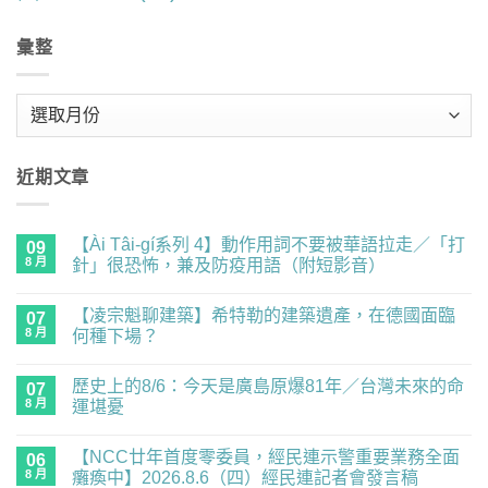
彙整
彙
整
近期文章
【Ài Tâi-gí系列 4】動作用詞不要被華語拉走／「打
09
8 月
針」很恐怖，兼及防疫用語（附短影音）
在
尚
〈【Ài
無
【凌宗魁聊建築】希特勒的建築遺產，在德國面臨
Tâi-
07
留
gí
言
8 月
何種下場？
系
列
在
尚
4】
〈【凌
無
歷史上的8/6：今天是廣島原爆81年／台灣未來的命
動
宗
07
留
作
魁
言
8 月
運堪憂
用
聊
詞
建
在
尚
不
築】
〈歷
無
【NCC廿年首度零委員，經民連示警重要業務全面
要
希
史
06
留
被
特
上
言
8 月
癱瘓中】2026.8.6（四）經民連記者會發言稿
華
勒
的