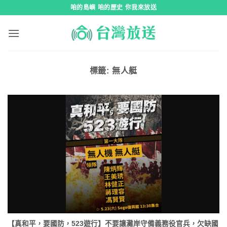
跳
咱的島嶼 咱的歷史 你我來放送
到
內
容
標籤:
無人艇
【真和平，要國防，523遊行】不要讓灘岸守備義務役官兵，欠缺國