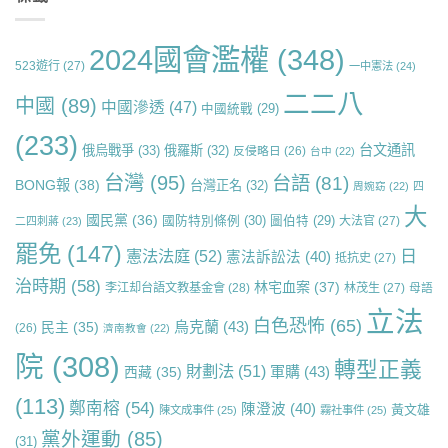
2024國會濫權
(348)
523遊行
(27)
一中憲法
(24)
二二八
中國
(89)
中國滲透
(47)
中國統戰
(29)
(233)
台文通訊
俄烏戰爭
(33)
俄羅斯
(32)
反侵略日
(26)
台中
(22)
台灣
(95)
台語
(81)
BONG報
(38)
台灣正名
(32)
周婉窈
(22)
四
大
國民黨
(36)
國防特別條例
(30)
圖伯特
(29)
大法官
(27)
二四刺蔣
(23)
罷免
(147)
日
憲法法庭
(52)
憲法訴訟法
(40)
抵抗史
(27)
治時期
(58)
林宅血案
(37)
李江却台語文教基金會
(28)
林茂生
(27)
母語
立法
白色恐怖
(65)
烏克蘭
(43)
民主
(35)
(26)
濟南教會
(22)
院
(308)
轉型正義
財劃法
(51)
軍購
(43)
西藏
(35)
(113)
鄭南榕
(54)
陳澄波
(40)
黃文雄
陳文成事件
(25)
霧社事件
(25)
黨外運動
(85)
(31)