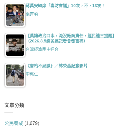
蔣萬安缺席「毒防會議」10次，不，13次！
張育萌
【莫讓政治口水，淹沒廠商責任，經民連三提醒】
（2026.8.5經民連記者會發言稿）
台灣經濟民主連合
《書枱不屈膝》／林榮基紀念影片
李惠仁
文章分類
公民養成
(1,679)