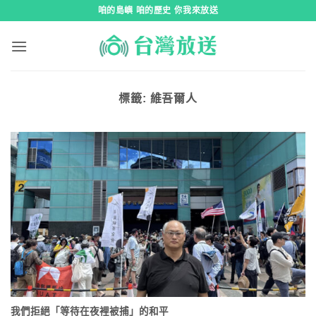
跳
咱的島嶼 咱的歷史 你我來放送
到
內
容
標籤:
維吾爾人
我們拒絕「等待在夜裡被捕」的和平