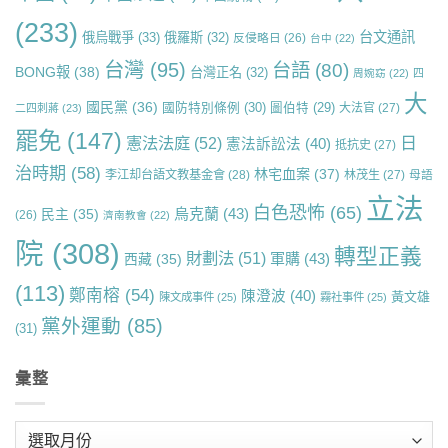
(233)
台文通訊
俄烏戰爭
(33)
俄羅斯
(32)
反侵略日
(26)
台中
(22)
台灣
(95)
台語
(80)
BONG報
(38)
台灣正名
(32)
周婉窈
(22)
四
大
國民黨
(36)
國防特別條例
(30)
圖伯特
(29)
大法官
(27)
二四刺蔣
(23)
罷免
(147)
日
憲法法庭
(52)
憲法訴訟法
(40)
抵抗史
(27)
治時期
(58)
林宅血案
(37)
李江却台語文教基金會
(28)
林茂生
(27)
母語
立法
白色恐怖
(65)
烏克蘭
(43)
民主
(35)
(26)
濟南教會
(22)
院
(308)
轉型正義
財劃法
(51)
軍購
(43)
西藏
(35)
(113)
鄭南榕
(54)
陳澄波
(40)
黃文雄
陳文成事件
(25)
霧社事件
(25)
黨外運動
(85)
(31)
彙整
彙