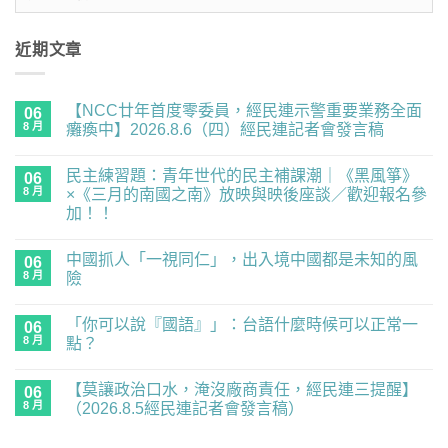
整
近期文章
【NCC廿年首度零委員，經民連示警重要業務全面
06
8 月
癱瘓中】2026.8.6（四）經民連記者會發言稿
在
尚
〈【NCC
無
民主練習題：青年世代的民主補課潮｜《黑風箏》
廿
06
留
年
言
8 月
×《三月的南國之南》放映與映後座談／歡迎報名參
首
加！！
度
零
在
尚
委
〈民
無
員，
中國抓人「一視同仁」，出入境中國都是未知的風
主
06
留
經
練
言
8 月
險
民
習
連
題：
在
尚
示
青
〈中
無
警
「你可以說『國語』」：台語什麼時候可以正常一
年
國
06
留
重
世
抓
言
8 月
點？
要
代
人
業
的
「一
在
尚
務
民
視
〈「你
無
全
【莫讓政治口水，淹沒廠商責任，經民連三提醒】
主
同
可
06
留
面
補
仁」，
以
言
8 月
（2026.8.5經民連記者會發言稿）
癱
課
出
說
瘓
潮
入
『國
在
尚
中】
｜
境
語』」：
〈【莫
無