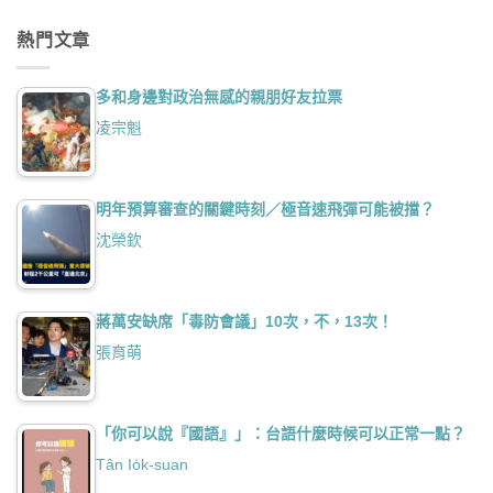
熱門文章
多和身邊對政治無感的親朋好友拉票
凌宗魁
明年預算審查的關鍵時刻／極音速飛彈可能被擋？
沈榮欽
蔣萬安缺席「毒防會議」10次，不，13次！
張育萌
「你可以說『國語』」：台語什麼時候可以正常一點？
Tân Io̍k-suan