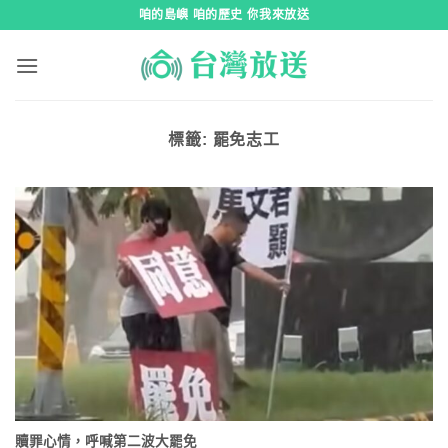
跳
咱的島嶼 咱的歷史 你我來放送
到
內
容
標籤:
罷免志工
贖罪心情，呼喊第二波大罷免