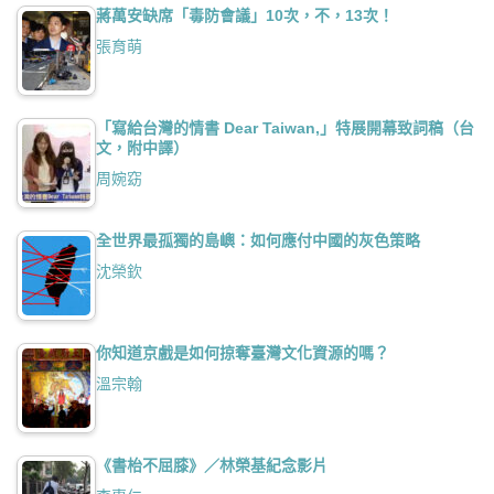
蔣萬安缺席「毒防會議」10次，不，13次！
張育萌
「寫給台灣的情書 Dear Taiwan,」特展開幕致詞稿（台
文，附中譯）
周婉窈
全世界最孤獨的島嶼：如何應付中國的灰色策略
沈榮欽
你知道京戲是如何掠奪臺灣文化資源的嗎？
溫宗翰
《書枱不屈膝》／林榮基紀念影片