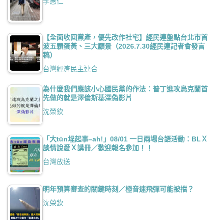
李惠仁
【全面收回黨產，優先改作社宅】經民連盤點台北市首
波五顆蛋黃、三大願景（2026.7.30經民連記者會發言
稿）
台灣經濟民主連合
為什麼我們應該小心國民黨的作法：普丁進攻烏克蘭首
先做的就是澤倫斯基深偽影片
沈榮欽
「大tūn埕起事–ah!」08/01 一日兩場台語活動：BLＸ
談情說愛Ｘ講冊／歡迎報名參加！！
台灣放送
明年預算審查的關鍵時刻／極音速飛彈可能被擋？
沈榮欽