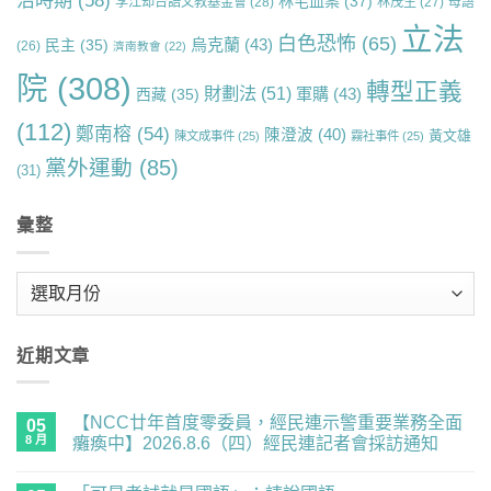
治時期
(58)
林宅血案
(37)
李江却台語文教基金會
(28)
林茂生
(27)
母語
立法
白色恐怖
(65)
烏克蘭
(43)
民主
(35)
(26)
濟南教會
(22)
院
(308)
轉型正義
財劃法
(51)
軍購
(43)
西藏
(35)
(112)
鄭南榕
(54)
陳澄波
(40)
黃文雄
陳文成事件
(25)
霧社事件
(25)
黨外運動
(85)
(31)
彙整
彙
整
近期文章
【NCC廿年首度零委員，經民連示警重要業務全面
05
8 月
癱瘓中】2026.8.6（四）經民連記者會採訪通知
在
尚
〈【NCC
無