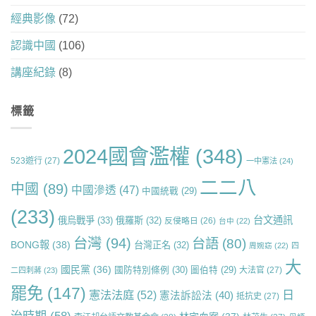
經典影像
(72)
認識中國
(106)
講座紀錄
(8)
標籤
2024國會濫權
(348)
523遊行
(27)
一中憲法
(24)
二二八
中國
(89)
中國滲透
(47)
中國統戰
(29)
(233)
台文通訊
俄烏戰爭
(33)
俄羅斯
(32)
反侵略日
(26)
台中
(22)
台灣
(94)
台語
(80)
BONG報
(38)
台灣正名
(32)
周婉窈
(22)
四
大
國民黨
(36)
國防特別條例
(30)
圖伯特
(29)
大法官
(27)
二四刺蔣
(23)
罷免
(147)
日
憲法法庭
(52)
憲法訴訟法
(40)
抵抗史
(27)