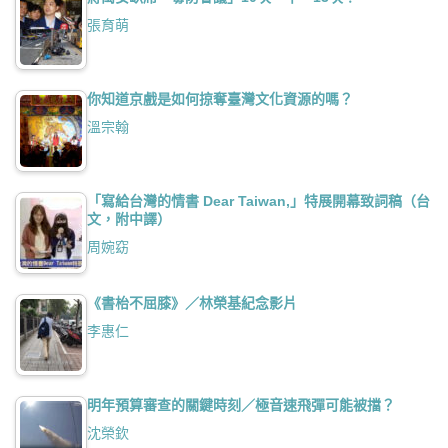
張育萌
你知道京戲是如何掠奪臺灣文化資源的嗎？
溫宗翰
「寫給台灣的情書 Dear Taiwan,」特展開幕致詞稿（台
文，附中譯）
周婉窈
《書枱不屈膝》／林榮基紀念影片
李惠仁
明年預算審查的關鍵時刻／極音速飛彈可能被擋？
沈榮欽