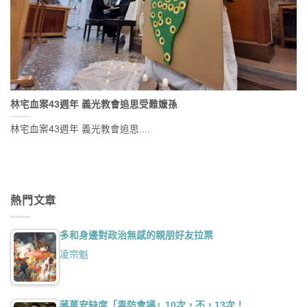
林宅血案43週年 義光教會追思受難嬤孫
林宅血案43週年 義光教會追思....
熱門文章
多和身邊對政治無感的親朋好友拉票
凌宗魁
蔣萬安缺席「毒防會議」10次，不，13次！