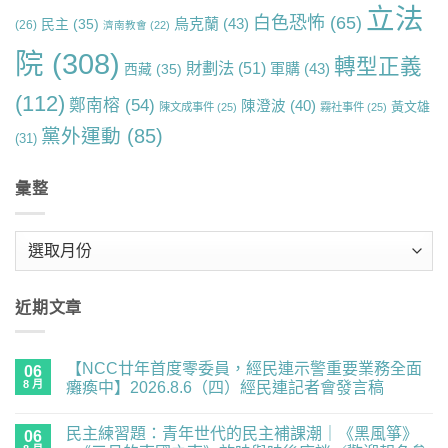
立法
白色恐怖
(65)
烏克蘭
(43)
民主
(35)
(26)
濟南教會
(22)
院
(308)
轉型正義
財劃法
(51)
軍購
(43)
西藏
(35)
(112)
鄭南榕
(54)
陳澄波
(40)
黃文雄
陳文成事件
(25)
霧社事件
(25)
黨外運動
(85)
(31)
彙整
彙
整
近期文章
【NCC廿年首度零委員，經民連示警重要業務全面
06
8 月
癱瘓中】2026.8.6（四）經民連記者會發言稿
在
尚
〈【NCC
無
民主練習題：青年世代的民主補課潮｜《黑風箏》
廿
06
留
年
言