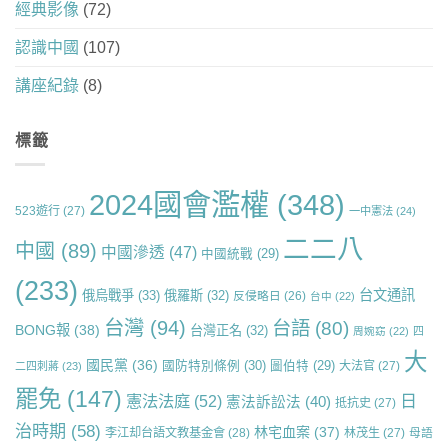
經典影像
(72)
認識中國
(107)
講座紀錄
(8)
標籤
2024國會濫權
(348)
523遊行
(27)
一中憲法
(24)
二二八
中國
(89)
中國滲透
(47)
中國統戰
(29)
(233)
台文通訊
俄烏戰爭
(33)
俄羅斯
(32)
反侵略日
(26)
台中
(22)
台灣
(94)
台語
(80)
BONG報
(38)
台灣正名
(32)
周婉窈
(22)
四
大
國民黨
(36)
國防特別條例
(30)
圖伯特
(29)
大法官
(27)
二四刺蔣
(23)
罷免
(147)
日
憲法法庭
(52)
憲法訴訟法
(40)
抵抗史
(27)
治時期
(58)
林宅血案
(37)
李江却台語文教基金會
(28)
林茂生
(27)
母語