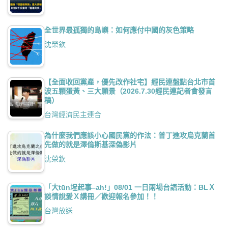
全世界最孤獨的島嶼：如何應付中國的灰色策略
沈榮欽
【全面收回黨產，優先改作社宅】經民連盤點台北市首
波五顆蛋黃、三大願景（2026.7.30經民連記者會發言
稿）
台灣經濟民主連合
為什麼我們應該小心國民黨的作法：普丁進攻烏克蘭首
先做的就是澤倫斯基深偽影片
沈榮欽
「大tūn埕起事–ah!」08/01 一日兩場台語活動：BLＸ
談情說愛Ｘ講冊／歡迎報名參加！！
台灣放送