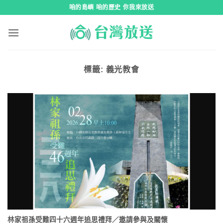
跳
咱的島嶼 咱的歷史 你我來放送
到
內
容
標籤:
義光教會
林家祖孫受難四十六週年追思禮拜／邀請參與及關懷