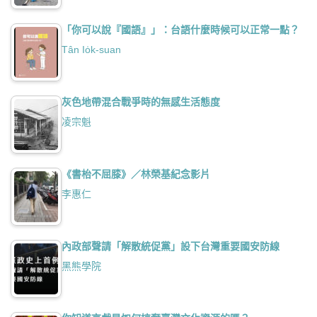
「你可以說『國語』」：台語什麼時候可以正常一點？
Tân Io̍k-suan
灰色地帶混合戰爭時的無感生活態度
凌宗魁
《書枱不屈膝》／林榮基紀念影片
李惠仁
內政部聲請「解散統促黨」設下台灣重要國安防線
黑熊學院