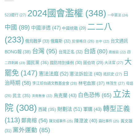
2024國會濫權
(348)
523遊行
(27)
一中憲法
(24)
二二八
中國
(89)
中國滲透
(47)
中國統戰
(29)
(233)
台文通訊
俄烏戰爭
(33)
俄羅斯
(32)
反侵略日
(26)
台中
(22)
台灣
(95)
台語
(80)
BONG報
(38)
台灣正名
(32)
周婉窈
(22)
四
大
國民黨
(36)
國防特別條例
(30)
圖伯特
(29)
大法官
(27)
二四刺蔣
(23)
罷免
(147)
日
憲法法庭
(52)
憲法訴訟法
(40)
抵抗史
(27)
治時期
(58)
林宅血案
(37)
李江却台語文教基金會
(28)
林茂生
(27)
母語
立法
白色恐怖
(65)
烏克蘭
(43)
民主
(35)
(26)
濟南教會
(22)
院
(308)
轉型正義
財劃法
(51)
軍購
(43)
西藏
(35)
(113)
鄭南榕
(54)
陳澄波
(40)
黃文雄
陳文成事件
(25)
霧社事件
(25)
黨外運動
(85)
(31)