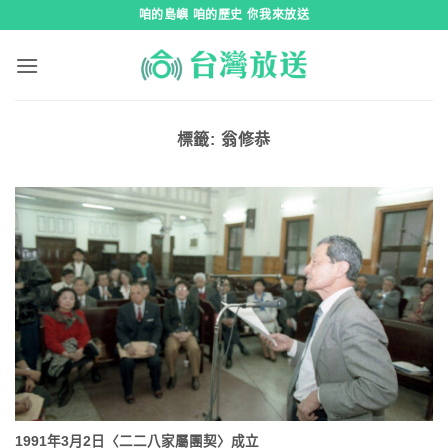
跳
咱的島嶼 咱的歷史 你我來放送
到
內
容
標籤:
翁修恭
1991年3月2日〈二二八家屬團契〉成立