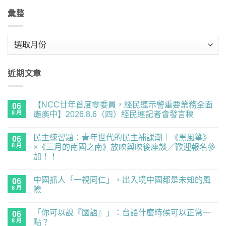
彙整
彙
整
近期文章
【NCC廿年首度零委員，經民連示警重要業務全面
06
8 月
癱瘓中】2026.8.6（四）經民連記者會發言稿
在
尚
〈【NCC
無
民主練習題：青年世代的民主補課潮｜《黑風箏》
廿
06
留
年
言
8 月
×《三月的南國之南》放映與映後座談／歡迎報名參
首
加！！
度
零
在
尚
委
〈民
無
員，
中國抓人「一視同仁」，出入境中國都是未知的風
主
06
留
經
練
言
8 月
險
民
習
連
題：
在
尚
示
青
〈中
無
警
「你可以說『國語』」：台語什麼時候可以正常一
年
國
06
留
重
世
抓
言
8 月
點？
要
代
人