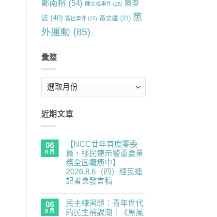
鄭南榕
(54)
陳澄
陳文成事件
(25)
黨
波
(40)
黃文雄
(31)
霧社事件
(25)
外運動
(85)
彙整
彙
整
近期文章
【NCC廿年首度零委
06
8 月
員，經民連示警重要業
務全面癱瘓中】
2026.8.6（四）經民連
記者會發言稿
在
尚
〈【NCC
無
民主練習題：青年世代
廿
06
留
年
言
8 月
的民主補課潮｜《黑風
首