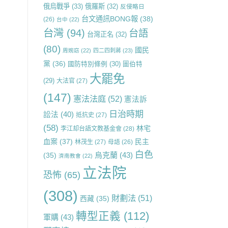
俄烏戰爭
(33)
俄羅斯
(32)
反侵略日
台文通訊BONG報
(38)
(26)
台中
(22)
台灣
(94)
台語
台灣正名
(32)
(80)
國民
周婉窈
(22)
四二四刺蔣
(23)
黨
(36)
國防特別條例
(30)
圖伯特
大罷免
(29)
大法官
(27)
(147)
憲法法庭
(52)
憲法訴
日治時期
訟法
(40)
抵抗史
(27)
(58)
林宅
李江却台語文教基金會
(28)
血案
(37)
民主
林茂生
(27)
母語
(26)
白色
烏克蘭
(43)
(35)
濟南教會
(22)
立法院
恐怖
(65)
(308)
財劃法
(51)
西藏
(35)
轉型正義
(112)
軍購
(43)