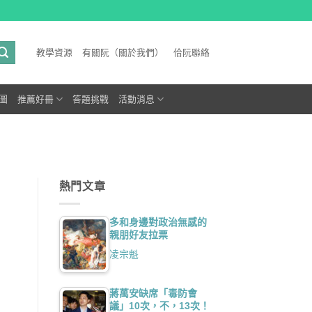
教學資源
有關阮（關於我們）
佮阮聯絡
圖
推薦好冊
答題挑戰
活動消息
熱門文章
多和身邊對政治無感的
親朋好友拉票
凌宗魁
蔣萬安缺席「毒防會
議」10次，不，13次！