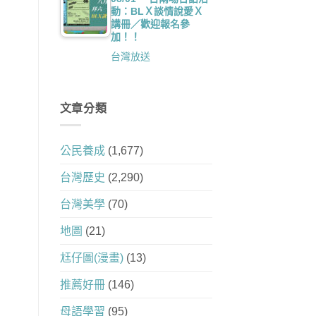
動：BLＸ談情說愛Ｘ
講冊／歡迎報名參
加！！
台灣放送
文章分類
公民養成
(1,677)
台灣歷史
(2,290)
台灣美學
(70)
地圖
(21)
尪仔圖(漫畫)
(13)
推薦好冊
(146)
母語學習
(95)