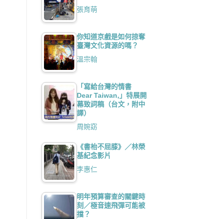
張育萌
你知道京戲是如何掠奪
臺灣文化資源的嗎？
溫宗翰
「寫給台灣的情書
Dear Taiwan,」特展開
幕致詞稿（台文，附中
譯）
周婉窈
《書枱不屈膝》／林榮
基紀念影片
李惠仁
明年預算審查的關鍵時
刻／極音速飛彈可能被
擋？