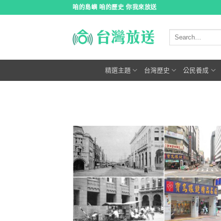
跳
咱的島嶼 咱的歷史 你我來放送
到
內
容
精選主題
台灣歷史
公民養成