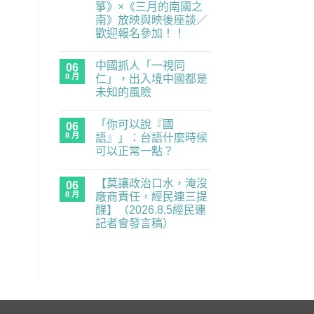
箏》×《三月的南國之
度
零
南》放映與映後座談／
委
歡迎報名參加！！
員，
經
在
尚
民
〈民
無
連
中國抓人「一視同
主
06
留
示
練
言
8 月
仁」，出入境中國都是
警
習
重
未知的風險
題：
要
青
在
尚
業
年
〈中
無
務
世
「你可以說『國
國
06
留
全
代
抓
言
面
8 月
語』」：台語什麼時候
的
人
癱
民
可以正常一點？
「一
瘓
主
視
中】
在
補
尚
同
2026.8.6（四）
〈「你
課
無
仁」，
經
【莫讓政治口水，淹沒
可
06
潮
留
出
民
以
｜
言
8 月
廠商責任，經民連三提
入
連
說
《黑
境
記
醒】（2026.8.5經民連
『國
風
中
者
語』」：
箏》
記者會發言稿）
國
會
台
×《三
都
發
在
語
尚
月
是
言
〈【莫
什
無
的
未
稿〉
讓
麼
留
南
知
中
政
時
言
國
的
治
候
之
風
口
可
南》
險〉
水，
以
放
中
淹
正
映
沒
常
與