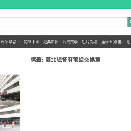
母語學習
認識中國
經典影像
台灣美學
短片劇場
尪仔圖(漫畫)
地
標籤:
臺北總督府電話交換室