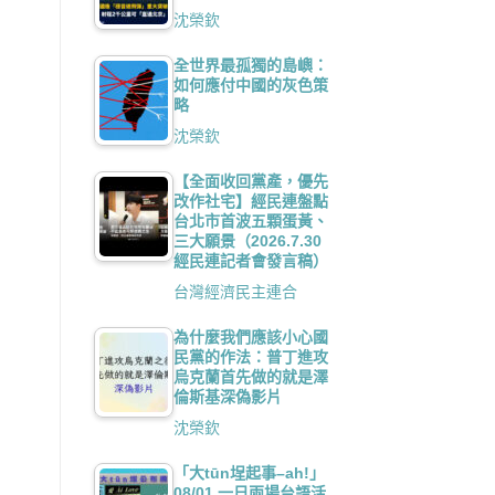
沈榮欽
全世界最孤獨的島嶼：
如何應付中國的灰色策
略
沈榮欽
【全面收回黨產，優先
改作社宅】經民連盤點
台北市首波五顆蛋黃、
三大願景（2026.7.30
經民連記者會發言稿）
台灣經濟民主連合
為什麼我們應該小心國
民黨的作法：普丁進攻
烏克蘭首先做的就是澤
倫斯基深偽影片
沈榮欽
「大tūn埕起事–ah!」
08/01 一日兩場台語活