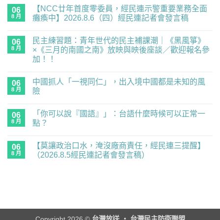
【NCC廿年首度零委員，經民連示警重要業務全面
06
8 月
癱瘓中】2026.8.6（四）經民連記者會發言稿
在
尚
〈【NCC
無
民主練習題：青年世代的民主補課潮｜《黑風箏》
廿
06
留
年
言
8 月
×《三月的南國之南》放映與映後座談／歡迎報名參
首
加！！
度
零
在
尚
委
〈民
無
員，
中國抓人「一視同仁」，出入境中國都是未知的風
主
06
留
經
練
言
8 月
險
民
習
連
題：
在
尚
示
青
〈中
無
警
「你可以說『國語』」：台語什麼時候可以正常一
年
國
06
留
重
世
抓
言
8 月
點？
要
代
人
業
的
「一
在
尚
務
民
視
〈「你
無
全
【莫讓政治口水，淹沒廠商責任，經民連三提醒】
主
同
可
06
留
面
補
仁」，
以
言
8 月
（2026.8.5經民連記者會發言稿）
癱
課
出
說
瘓
潮
入
『國
在
尚
中】
｜
境
語』」：
〈【莫
無
2026.8.6（四）
《黑
中
台
讓
留
經
風
國
語
政
言
民
箏》
都
什
治
連
×《三
是
麼
口
記
月
未
時
水，
者
的
知
候
淹
會
南
的
可
沒
Copyright 2026 ©
台灣放送 ‧ 台灣民主防衛聯盟
發