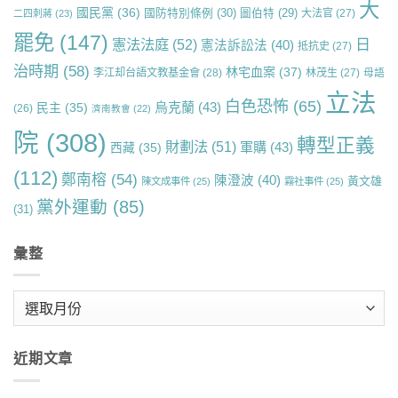
大
國民黨
(36)
國防特別條例
(30)
圖伯特
(29)
大法官
(27)
二四刺蔣
(23)
罷免
(147)
日
憲法法庭
(52)
憲法訴訟法
(40)
抵抗史
(27)
治時期
(58)
林宅血案
(37)
李江却台語文教基金會
(28)
林茂生
(27)
母語
立法
白色恐怖
(65)
烏克蘭
(43)
民主
(35)
(26)
濟南教會
(22)
院
(308)
轉型正義
財劃法
(51)
軍購
(43)
西藏
(35)
(112)
鄭南榕
(54)
陳澄波
(40)
黃文雄
陳文成事件
(25)
霧社事件
(25)
黨外運動
(85)
(31)
彙整
彙
整
近期文章