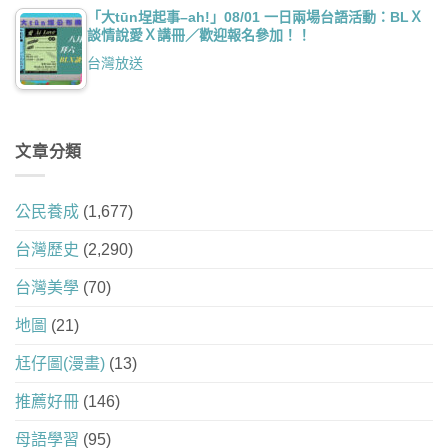
「大tūn埕起事–ah!」08/01 一日兩場台語活動：BLＸ
談情說愛Ｘ講冊／歡迎報名參加！！
台灣放送
文章分類
公民養成
(1,677)
台灣歷史
(2,290)
台灣美學
(70)
地圖
(21)
尪仔圖(漫畫)
(13)
推薦好冊
(146)
母語學習
(95)