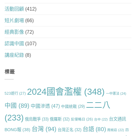
活動回顧
(412)
短片劇場
(66)
經典影像
(72)
認識中國
(107)
講座紀錄
(8)
標籤
2024國會濫權
(348)
523遊行
(27)
一中憲法
(24)
二二八
中國
(89)
中國滲透
(47)
中國統戰
(29)
(233)
台文通訊
俄烏戰爭
(33)
俄羅斯
(32)
反侵略日
(26)
台中
(22)
台灣
(94)
台語
(80)
BONG報
(38)
台灣正名
(32)
周婉窈
(22)
四