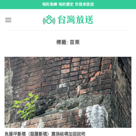
跳
咱的島嶼 咱的歷史 你我來放送
到
內
容
標籤:
苗栗
魚藤坪斷橋（龍騰斷橋）震損結構加固說明