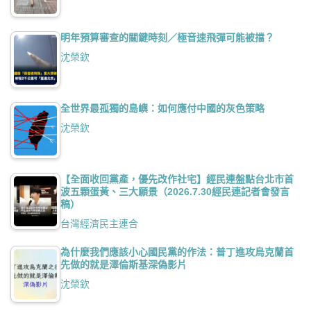
明年預算審查的關鍵時刻／極音速飛彈可能被擋？
沈榮欽
全世界最孤獨的島嶼：如何應付中國的灰色策略
沈榮欽
【全面收回黨產，優先改作社宅】經民連盤點台北市首
波五顆蛋黃、三大願景（2026.7.30經民連記者會發言
稿）
台灣經濟民主連合
為什麼我們應該小心國民黨的作法：普丁進攻烏克蘭首
先做的就是澤倫斯基深偽影片
沈榮欽