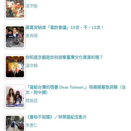
凌宗魁
蔣萬安缺席「毒防會議」10次，不，13次！
張育萌
你知道京戲是如何掠奪臺灣文化資源的嗎？
溫宗翰
「寫給台灣的情書 Dear Taiwan,」特展開幕致詞稿（台
文，附中譯）
周婉窈
《書枱不屈膝》／林榮基紀念影片
李惠仁