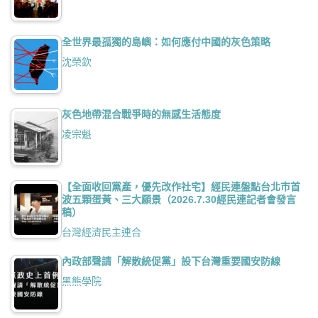
全世界最孤獨的島嶼：如何應付中國的灰色策略
沈榮欽
灰色地帶混合戰爭時的無感生活態度
凌宗魁
【全面收回黨產，優先改作社宅】經民連盤點台北市首
波五顆蛋黃、三大願景（2026.7.30經民連記者會發言
稿）
台灣經濟民主連合
內政部聲請「解散統促黨」設下台灣重要國安防線
黑熊學院