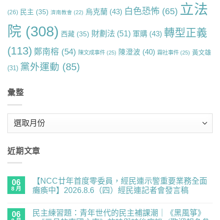
立法
白色恐怖
(65)
烏克蘭
(43)
民主
(35)
(26)
濟南教會
(22)
院
(308)
轉型正義
財劃法
(51)
軍購
(43)
西藏
(35)
(113)
鄭南榕
(54)
陳澄波
(40)
黃文雄
陳文成事件
(25)
霧社事件
(25)
黨外運動
(85)
(31)
彙整
彙
整
近期文章
【NCC廿年首度零委員，經民連示警重要業務全面
06
8 月
癱瘓中】2026.8.6（四）經民連記者會發言稿
在
尚
〈【NCC
無
民主練習題：青年世代的民主補課潮｜《黑風箏》
廿
06
留
年
言