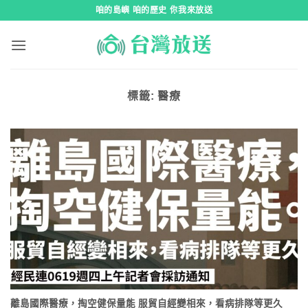
跳
咱的島嶼 咱的歷史 你我來放送
到
內
容
標籤:
醫療
離島國際醫療，掏空健保量能 服貿自經變相來，看病排隊等更久