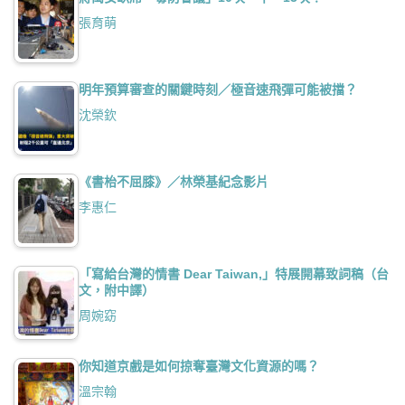
張育萌
明年預算審查的關鍵時刻／極音速飛彈可能被擋？
沈榮欽
《書枱不屈膝》／林榮基紀念影片
李惠仁
「寫給台灣的情書 Dear Taiwan,」特展開幕致詞稿（台
文，附中譯）
周婉窈
你知道京戲是如何掠奪臺灣文化資源的嗎？
溫宗翰