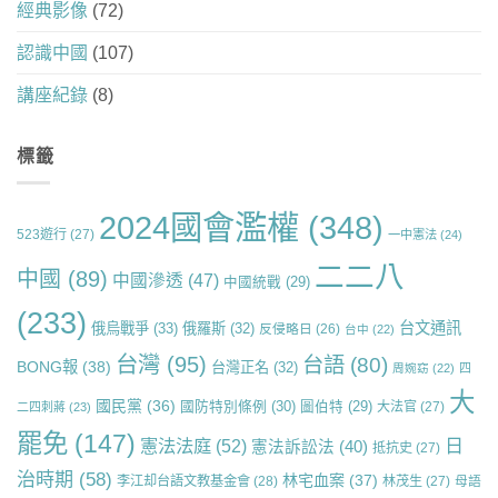
經典影像
(72)
認識中國
(107)
講座紀錄
(8)
標籤
2024國會濫權
(348)
523遊行
(27)
一中憲法
(24)
二二八
中國
(89)
中國滲透
(47)
中國統戰
(29)
(233)
台文通訊
俄烏戰爭
(33)
俄羅斯
(32)
反侵略日
(26)
台中
(22)
台灣
(95)
台語
(80)
BONG報
(38)
台灣正名
(32)
周婉窈
(22)
四
大
國民黨
(36)
國防特別條例
(30)
圖伯特
(29)
大法官
(27)
二四刺蔣
(23)
罷免
(147)
日
憲法法庭
(52)
憲法訴訟法
(40)
抵抗史
(27)
治時期
(58)
林宅血案
(37)
李江却台語文教基金會
(28)
林茂生
(27)
母語