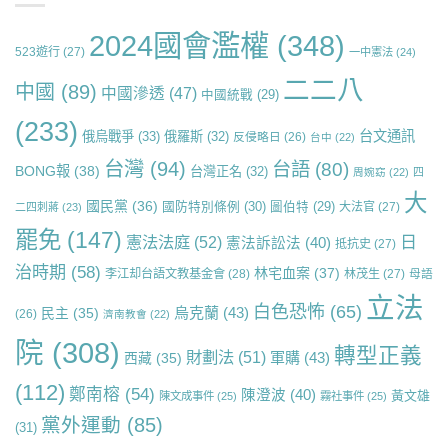
2024國會濫權
(348)
523遊行
(27)
一中憲法
(24)
二二八
中國
(89)
中國滲透
(47)
中國統戰
(29)
(233)
台文通訊
俄烏戰爭
(33)
俄羅斯
(32)
反侵略日
(26)
台中
(22)
台灣
(94)
台語
(80)
BONG報
(38)
台灣正名
(32)
周婉窈
(22)
四
大
國民黨
(36)
國防特別條例
(30)
圖伯特
(29)
大法官
(27)
二四刺蔣
(23)
罷免
(147)
日
憲法法庭
(52)
憲法訴訟法
(40)
抵抗史
(27)
治時期
(58)
林宅血案
(37)
李江却台語文教基金會
(28)
林茂生
(27)
母語
立法
白色恐怖
(65)
烏克蘭
(43)
民主
(35)
(26)
濟南教會
(22)
院
(308)
轉型正義
財劃法
(51)
軍購
(43)
西藏
(35)
(112)
鄭南榕
(54)
陳澄波
(40)
黃文雄
陳文成事件
(25)
霧社事件
(25)
黨外運動
(85)
(31)