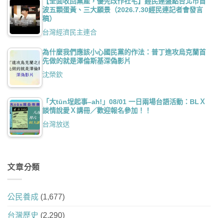
【全面收回黨產，優先改作社宅】經民連盤點台北市首
波五顆蛋黃、三大願景（2026.7.30經民連記者會發言
稿）
台灣經濟民主連合
為什麼我們應該小心國民黨的作法：普丁進攻烏克蘭首
先做的就是澤倫斯基深偽影片
沈榮欽
「大tūn埕起事–ah!」08/01 一日兩場台語活動：BLＸ
談情說愛Ｘ講冊／歡迎報名參加！！
台灣放送
文章分類
公民養成
(1,677)
台灣歷史
(2,290)