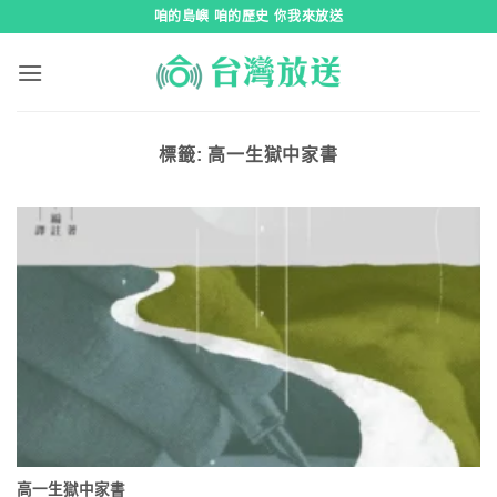
跳
咱的島嶼 咱的歷史 你我來放送
到
內
容
標籤:
高一生獄中家書
高一生獄中家書