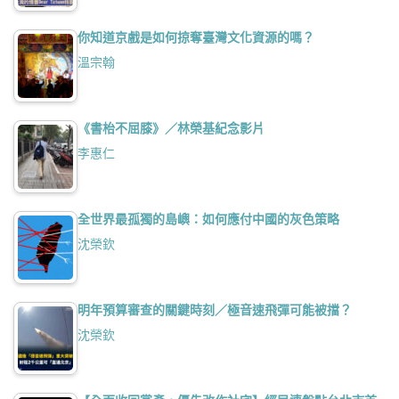
你知道京戲是如何掠奪臺灣文化資源的嗎？
溫宗翰
《書枱不屈膝》／林榮基紀念影片
李惠仁
全世界最孤獨的島嶼：如何應付中國的灰色策略
沈榮欽
明年預算審查的關鍵時刻／極音速飛彈可能被擋？
沈榮欽