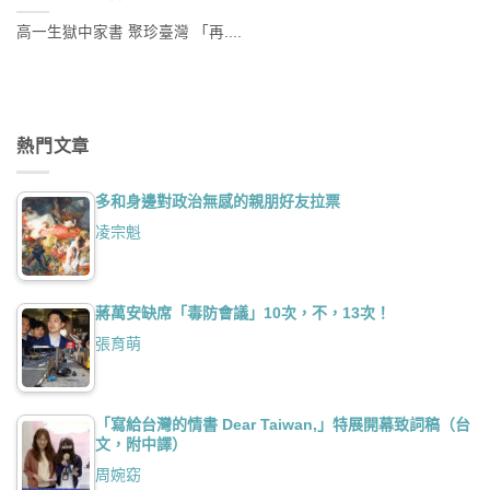
高一生獄中家書 聚珍臺灣 「再....
熱門文章
多和身邊對政治無感的親朋好友拉票
凌宗魁
蔣萬安缺席「毒防會議」10次，不，13次！
張育萌
「寫給台灣的情書 Dear Taiwan,」特展開幕致詞稿（台
文，附中譯）
周婉窈