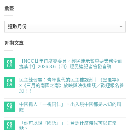
彙整
彙
整
近期文章
【NCC廿年首度零委員，經民連示警重要業務全面
06
8 月
癱瘓中】2026.8.6（四）經民連記者會發言稿
在
尚
〈【NCC
無
民主練習題：青年世代的民主補課潮｜《黑風箏》
廿
06
留
年
言
8 月
×《三月的南國之南》放映與映後座談／歡迎報名參
首
加！！
度
零
在
尚
委
〈民
無
員，
中國抓人「一視同仁」，出入境中國都是未知的風
主
06
留
經
練
言
8 月
險
民
習
連
題：
在
尚
示
青
〈中
無
警
「你可以說『國語』」：台語什麼時候可以正常一
年
國
06
留
重
世
抓
言
8 月
點？
要