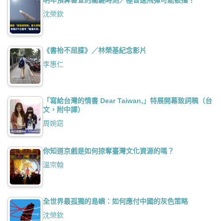
沈榮欽
《書枱不屈膝》／林榮基紀念影片
李惠仁
「寫給台灣的情書 Dear Taiwan,」特展開幕致詞稿（台
文，附中譯）
周婉窈
你知道京戲是如何掠奪臺灣文化資源的嗎？
溫宗翰
全世界最孤獨的島嶼：如何應付中國的灰色策略
沈榮欽