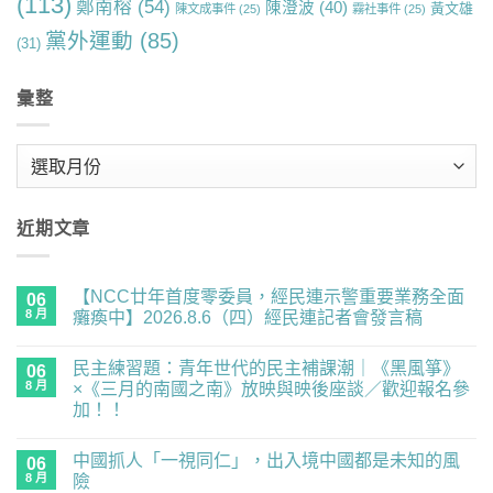
(113)
鄭南榕
(54)
陳澄波
(40)
黃文雄
陳文成事件
(25)
霧社事件
(25)
黨外運動
(85)
(31)
彙整
彙
整
近期文章
【NCC廿年首度零委員，經民連示警重要業務全面
06
8 月
癱瘓中】2026.8.6（四）經民連記者會發言稿
在
尚
〈【NCC
無
民主練習題：青年世代的民主補課潮｜《黑風箏》
廿
06
留
年
言
8 月
×《三月的南國之南》放映與映後座談／歡迎報名參
首
加！！
度
零
在
尚
委
〈民
無
員，
中國抓人「一視同仁」，出入境中國都是未知的風
主
06
留
經
練
言
8 月
險
民
習