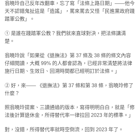
翁曉玲自己反年改翻車，忘了寫「法條上路日期」——他今
天不認錯鬼扯這是「造謠」，罵來罵去又怪「民進黨政府踐
踏軍公教」。
①
是誰在踐踏軍公教？我們就來直球對決，把法條講清
楚。
翁曉玲說「如果從《退撫法》第 37 條及 38 條的條文內容
仔細閱讀，大概 99% 的人都會認為，已經非常清楚將法律
施行日期、生效日、回溯時間都已經明訂於法條。」
② 好，來—— 《退撫法》第 37 條和第 38 條，翁曉玲修了
什麼？
照翁曉玲提案、三讀通過的版本，寫得明明白白，就是「修
法後計算退休金，所得替代率一律拉回 2023 年的標準。」
對，沒錯，所得替代率就時空倒流，回到 2023 年了。