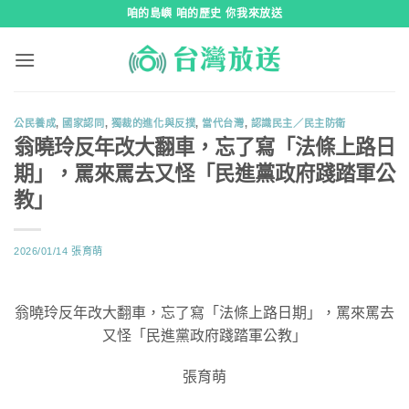
跳
咱的島嶼 咱的歷史 你我來放送
到
內
容
公民養成
,
國家認同
,
獨裁的進化與反撲
,
當代台灣
,
認識民主／民主防衛
翁曉玲反年改大翻車，忘了寫「法條上路日
期」，罵來罵去又怪「民進黨政府踐踏軍公
教」
2026/01/14
張育萌
翁曉玲反年改大翻車，忘了寫「法條上路日期」，罵來罵去
又怪「民進黨政府踐踏軍公教」
張育萌