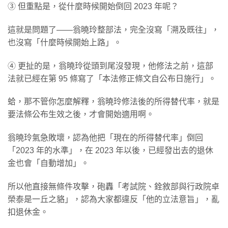
③ 但重點是，從什麼時候開始倒回 2023 年呢？
這就是問題了——翁曉玲整部法，完全沒寫「溯及既往」，
也沒寫「什麼時候開始上路」。
④ 更扯的是，翁曉玲從頭到尾沒發現，他修法之前，這部
法就已經在第 95 條寫了「本法修正條文自公布日施行」。
蛤，那不管你怎麼解釋，翁曉玲修法後的所得替代率，就是
要法條公布生效之後，才會開始適用啊。
翁曉玲氣急敗壞，認為他把「現在的所得替代率」倒回
「2023 年的水準」，在 2023 年以後，已經發出去的退休
金也會「自動增加」。
所以他直接無條件攻擊，砲轟「考試院、銓敘部與行政院卓
榮泰是一丘之貉」，認為大家都違反「他的立法意旨」，亂
扣退休金。