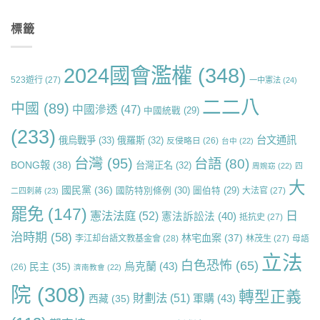
標籤
2024國會濫權
(348)
523遊行
(27)
一中憲法
(24)
二二八
中國
(89)
中國滲透
(47)
中國統戰
(29)
(233)
台文通訊
俄烏戰爭
(33)
俄羅斯
(32)
反侵略日
(26)
台中
(22)
台灣
(95)
台語
(80)
BONG報
(38)
台灣正名
(32)
周婉窈
(22)
四
大
國民黨
(36)
國防特別條例
(30)
圖伯特
(29)
大法官
(27)
二四刺蔣
(23)
罷免
(147)
日
憲法法庭
(52)
憲法訴訟法
(40)
抵抗史
(27)
治時期
(58)
林宅血案
(37)
李江却台語文教基金會
(28)
林茂生
(27)
母語
立法
白色恐怖
(65)
烏克蘭
(43)
民主
(35)
(26)
濟南教會
(22)
院
(308)
轉型正義
財劃法
(51)
軍購
(43)
西藏
(35)