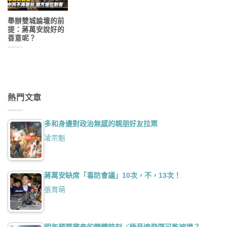
舉辦雙城論壇的前
提：蔣萬安說好的
善意呢？
熱門文章
多和身邊對政治無感的親朋好友拉票
凌宗魁
蔣萬安缺席「毒防會議」10次，不，13次！
張育萌
明年預算審查的關鍵時刻／極音速飛彈可能被擋？