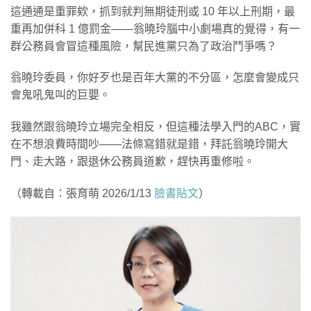
這通通是重罪欸，抓到就判無期徒刑或 10 年以上刑期，最
重再加併科 1 億罰金——翁曉玲腦中小劇場真的覺得，有一
群公務員會冒這種風險，幫民進黨只為了政治鬥爭嗎？
翁曉玲委員，你好歹也是百年大黨的不分區，怎麼會變成只
會鬼吼鬼叫的巨嬰。
我雖然跟翁曉玲立場完全相反，但這種法學入門的ABC，實
在不想浪費時間吵——法條寫錯就是錯，拜託翁曉玲開大
門、走大路，跟退休公務員道歉，趕快再重修啦。
（轉載自：張育萌 2026/1/13
臉書貼文
）