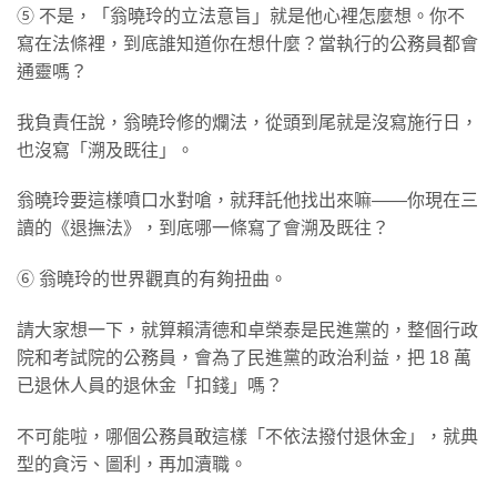
⑤ 不是，「翁曉玲的立法意旨」就是他心裡怎麼想。你不
寫在法條裡，到底誰知道你在想什麼？當執行的公務員都會
通靈嗎？
我負責任說，翁曉玲修的爛法，從頭到尾就是沒寫施行日，
也沒寫「溯及既往」。
翁曉玲要這樣噴口水對嗆，就拜託他找出來嘛——你現在三
讀的《退撫法》，到底哪一條寫了會溯及既往？
⑥ 翁曉玲的世界觀真的有夠扭曲。
請大家想一下，就算賴清德和卓榮泰是民進黨的，整個行政
院和考試院的公務員，會為了民進黨的政治利益，把 18 萬
已退休人員的退休金「扣錢」嗎？
不可能啦，哪個公務員敢這樣「不依法撥付退休金」，就典
型的貪污、圖利，再加瀆職。