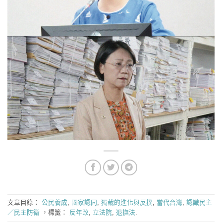
文章目錄：
公民養成
,
國家認同
,
獨裁的進化與反撲
,
當代台灣
,
認識民主
／民主防衛
，標籤：
反年改
,
立法院
,
退撫法
.