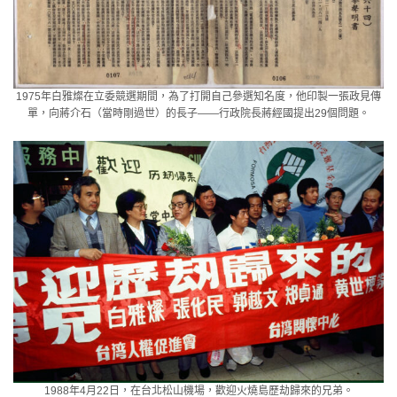
1975年白雅燦在立委競選期間，為了打開自己參選知名度，他印製一張政見傳
單，向蔣介石（當時剛過世）的長子——行政院長蔣經國提出29個問題。
1988年4月22日，在台北松山機場，歡迎火燒島歷劫歸來的兄弟。