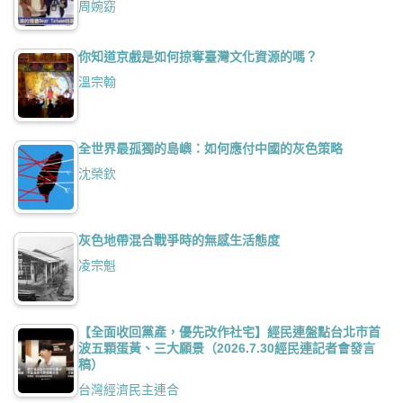
周婉窈
你知道京戲是如何掠奪臺灣文化資源的嗎？
溫宗翰
全世界最孤獨的島嶼：如何應付中國的灰色策略
沈榮欽
灰色地帶混合戰爭時的無感生活態度
凌宗魁
【全面收回黨產，優先改作社宅】經民連盤點台北市首
波五顆蛋黃、三大願景（2026.7.30經民連記者會發言
稿）
台灣經濟民主連合