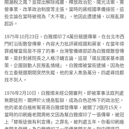
開漏稅之風？並提出解除戒嚴、釋放政治犯、陽光法案、黨
營事業、改革政治制度等主張。當時的蔣經國準備接班，這
些言論在當時被視為「大不敬」，他因此遭逮捕，以叛亂罪
起訴。
1975年10月23日，白雅燦印了4萬份競選傳單，在台北市西
門町沿街散發傳單，內容大力批評蔣經國和蔣家，在當年得
罪威權當局是不得了的事。台灣警備總部認為白雅燦散發傳
單，是針對蔣院長之人格汙衊言論，這是「違反國家基本國
策，企圖鼓動人民叛亂情緒」。白雅燦被當街逮捕，因為他
在立委競選期間突然失蹤，他的家人焦急萬分，四處尋找都
找不到人。
1976年2月10日，白雅燦未經公開審判，即被軍事法庭判處
無期徒刑，關押於火燒島監獄，成為白色恐怖下的政治犯。
他的弟弟白植彬幫哥哥白雅燦發傳單，被關了2個月15天。
當時的印刷廠老闆周彬文因為幫白雅燦印了一張傳單，被冠
上「替叛徒做有利宣傳」之罪名，被判處五年。你看印刷廠