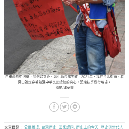
白雅燦熱中選舉，參選過立委、彰化縣長都失敗。2021年，我在台北街頭，看
見白雅燦穿著競選中華民國總統的背心，遊走抗爭遊行現場。
攝影/邱萬興
文章目錄：
公民養成
,
台灣歷史
,
國家認同
,
歷史上的今天
,
歷史與當代人