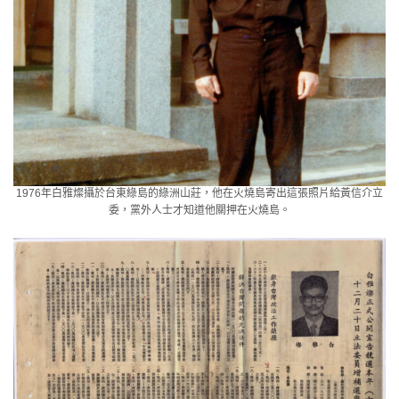
1976年白雅燦攝於台東綠島的綠洲山莊，他在火燒島寄出這張照片給黃信介立
委，黨外人士才知道他關押在火燒島。