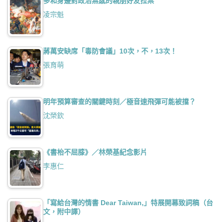
多和身邊對政治無感的親朋好友拉票
凌宗魁
蔣萬安缺席「毒防會議」10次，不，13次！
張育萌
明年預算審查的關鍵時刻／極音速飛彈可能被擋？
沈榮欽
《書枱不屈膝》／林榮基紀念影片
李惠仁
「寫給台灣的情書 Dear Taiwan,」特展開幕致詞稿（台
文，附中譯）