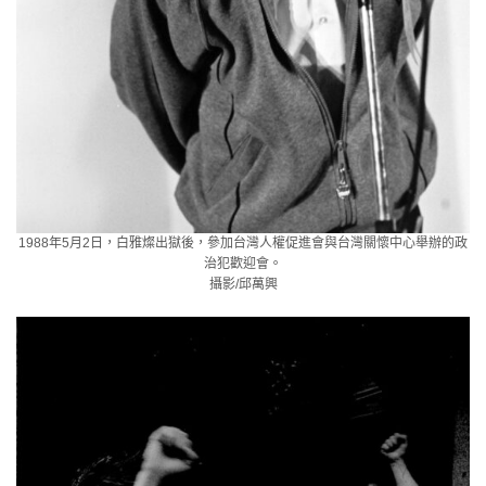
1988年5月2日，白雅燦出獄後，參加台灣人權促進會與台灣關懷中心舉辦的政
治犯歡迎會。
攝影/邱萬興