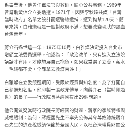
系畢業後，他曾任軍法官與教師，關心公共事務，1969年
曾幫助黃信介立委助選。1971年，因與李秋遠共謀「台灣
臨時政府」名單之設計而遭警總逮捕，遭到拘禁120天。簡
單來講，白雅燦就是一個對政府不滿，想要改變現狀的熱血
台灣青年。
蔣介石過世這一年，1975年10月，白雅燦決定投入台北市
增額立法委員選舉。他認為：「政治改革，只有進入立法院
講話才有用，才能施展自己抱負，如果我當選了立委，薪水
一毛錢都不要，全部拿去救濟百姓！」
白雅燦在立委競選期間，受限於經費與知名度。為了打開自
己參選知名度，他印製一張政見傳單，向蔣介石（當時剛過
世）的長子——行政院長蔣經國提出29個問題。
他公開質疑當時行政院長蔣經國的財產、蔣家的家族特權與
威權體制：為何，蔣經國先生不率先公佈其令尊故總統蔣介
石先生的遺產稅繳納情節於全國人民，以杜台灣權貫財閥公