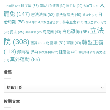
大
國民黨
(36)
國防特別條例
(30)
圖伯特
(29)
大法官
(27)
二四刺蔣
(23)
罷免
(147)
日
憲法法庭
(52)
憲法訴訟法
(40)
抵抗史
(27)
治時期
(58)
林宅血案
(37)
李江却台語文教基金會
(28)
林茂生
(27)
母語
立法
白色恐怖
(65)
烏克蘭
(43)
民主
(35)
(26)
濟南教會
(22)
院
(308)
轉型正義
財劃法
(51)
軍購
(43)
西藏
(35)
(113)
鄭南榕
(54)
陳澄波
(40)
黃文雄
陳文成事件
(25)
霧社事件
(25)
黨外運動
(85)
(31)
彙整
彙
整
近期文章