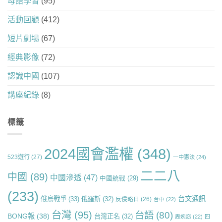
母語學習
(95)
活動回顧
(412)
短片劇場
(67)
經典影像
(72)
認識中國
(107)
講座紀錄
(8)
標籤
2024國會濫權
(348)
523遊行
(27)
一中憲法
(24)
二二八
中國
(89)
中國滲透
(47)
中國統戰
(29)
(233)
台文通訊
俄烏戰爭
(33)
俄羅斯
(32)
反侵略日
(26)
台中
(22)
台灣
(95)
台語
(80)
BONG報
(38)
台灣正名
(32)
周婉窈
(22)
四