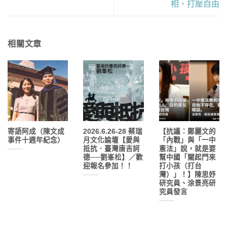
相、打壓自由
相關文章
寄語阿成（陳文成
2026.6.26-28 蔡瑞
【抗議：鄭麗文的
事件十週年紀念）
月文化論壇【愛與
「內戰」與「一中
抵抗．臺灣唐吉訶
憲法」說，就是要
德──劉峯松】／歡
幫中國「關起門來
迎報名參加！！
打小孩（打台
灣）」！】陳思妤
研究員、涂景亮研
究員發言