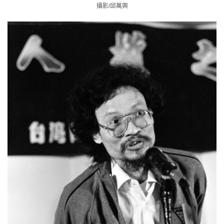
攝影/邱萬興