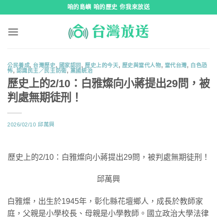
跳
咱的島嶼 咱的歷史 你我來放送
到
內
容
公民養成
,
台灣歷史
,
國家認同
,
歷史上的今天
,
歷史與當代人物
,
當代台灣
,
白色恐
怖
,
認識民主／民主防衛
,
黨國統治
歷史上的2/10：白雅燦向小蔣提出29問，被
判處無期徒刑！
2026/02/10
邱萬興
歷史上的2/10：白雅燦向小蔣提出29問，被判處無期徒刑！
邱萬興
白雅燦，出生於1945年，彰化縣花壇鄉人，成長於教師家
庭，父親是小學校長、母親是小學教師。國立政治大學法律