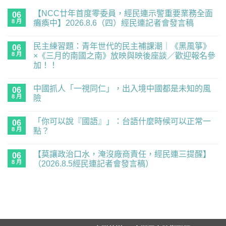
【NCC廿年首度零委員，經民連示警重要業務全面
06
8 月
癱瘓中】2026.8.6（四）經民連記者會發言稿
在
尚
〈【NCC
無
民主練習題：青年世代的民主補課潮｜《黑風箏》
廿
06
留
年
言
8 月
×《三月的南國之南》放映與映後座談／歡迎報名參
首
加！！
度
零
在
尚
委
〈民
無
員，
中國抓人「一視同仁」，出入境中國都是未知的風
主
06
留
經
練
言
8 月
險
民
習
連
題：
在
尚
示
青
〈中
無
警
「你可以說『國語』」：台語什麼時候可以正常一
年
國
06
留
重
世
抓
言
8 月
點？
要
代
人
業
的
「一
在
尚
務
民
視
〈「你
無
全
【莫讓政治口水，淹沒廠商責任，經民連三提醒】
主
同
可
06
留
面
補
仁」，
以
言
8 月
（2026.8.5經民連記者會發言稿）
癱
課
出
說
瘓
潮
入
『國
在
尚
中】
｜
境
語』」：
〈【莫
無
2026.8.6（四）
《黑
中
台
讓
留
經
風
國
語
政
言
民
箏》
都
什
治
連
×《三
是
麼
口
記
月
未
時
水，
者
的
知
候
淹
會