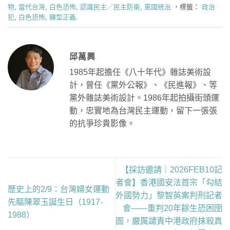
物
,
當代台灣
,
白色恐怖
,
認識民主／民主防衛
,
黨國統治
，標籤：
政治
犯
,
白色恐怖
,
轉型正義
.
邱萬興
1985年起擔任《八十年代》雜誌美術設
計，曾任《黨外公報》、《民進報》、等
黨外雜誌美術設計。1986年起拍攝街頭運
動，忠實地為台灣民主運動，留下一張張
的抗爭珍貴影像。
【採訪邀請｜2026FEB10記
者會】香港國安法首宗「勾結
歷史上的2/9：台灣婦女運動
外國勢力」黎智英案判刑記者
先驅陳翠玉誕生日（1917-
會——重判20年餘生恐困囹
1988）
圄，嚴厲譴責中港政府抹殺真