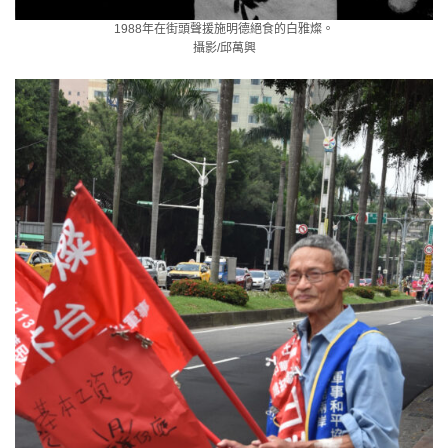
1988年在街頭聲援施明德絕食的白雅燦。
攝影/邱萬興