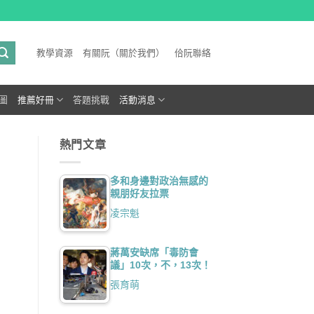
教學資源
有關阮（關於我們）
佮阮聯絡
圖
推薦好冊
答題挑戰
活動消息
熱門文章
多和身邊對政治無感的
親朋好友拉票
凌宗魁
蔣萬安缺席「毒防會
議」10次，不，13次！
張育萌