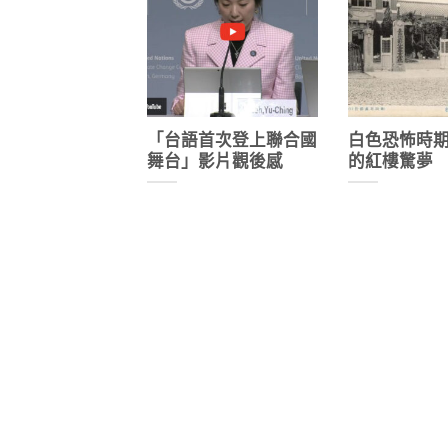
「台語首次登上聯合國
白色恐怖時
舞台」影片觀後感
的紅樓驚夢