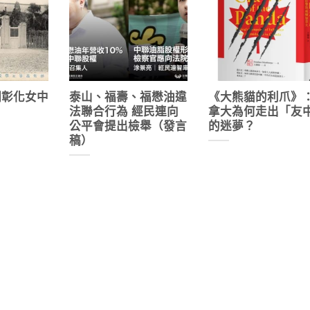
期彰化女中
泰山、福壽、福懋油違
《大熊貓的利爪》
法聯合行為 經民連向
拿大為何走出「友
公平會提出檢舉（發言
的迷夢？
稿）