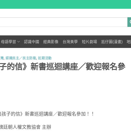
母語學習
認識中國
經典影像
台灣美學
短片劇場
尪仔圖(漫畫)
地
台灣
,
認識民主／民主防衛
,
近期活動
子的信》新書巡迴講座／歡迎報名參
給孩子的信》新書巡迴講座／歡迎報名參加！！
魏廷朝人權文教協會 主辦