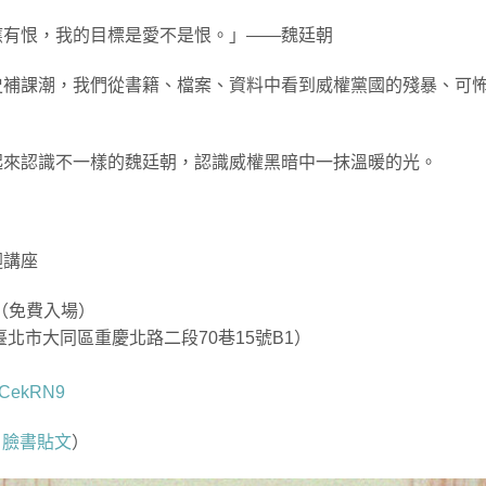
應有恨，我的目標是愛不是恨。」——魏廷朝
史補課潮，我們從書籍、檔案、資料中看到威權黨國的殘暴、可
起來認識不一樣的魏廷朝，認識威權黑暗中一抹溫暖的光。
迴講座
30（免費入場）
臺北市大同區重慶北路二段70巷15號B1）
7GCekRN9
4
臉書貼文
）