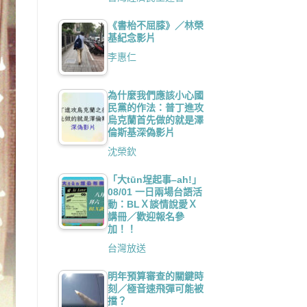
《書枱不屈膝》／林榮
基紀念影片
李惠仁
為什麼我們應該小心國
民黨的作法：普丁進攻
烏克蘭首先做的就是澤
倫斯基深偽影片
沈榮欽
「大tūn埕起事–ah!」
08/01 一日兩場台語活
動：BLＸ談情說愛Ｘ
講冊／歡迎報名參
加！！
台灣放送
明年預算審查的關鍵時
刻／極音速飛彈可能被
擋？