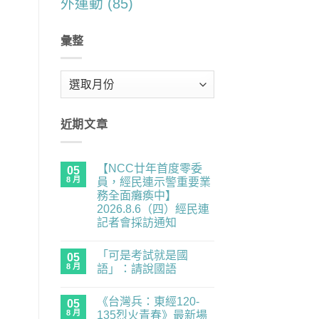
外運動
(85)
彙整
彙
整
近期文章
【NCC廿年首度零委
05
8 月
員，經民連示警重要業
務全面癱瘓中】
2026.8.6（四）經民連
記者會採訪通知
在
尚
〈【NCC
無
「可是考試就是國
廿
05
留
年
言
8 月
語」：請說國語
首
度
在
尚
零
〈「可
無
《台灣兵：東經120-
委
是
05
留
員，
考
言
8 月
135烈火青春》最新場