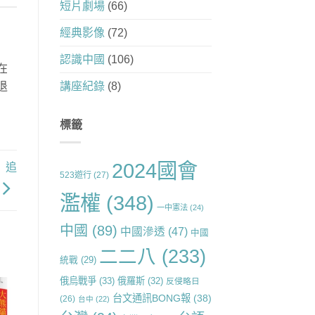
短片劇場
(66)
經典影像
(72)
認識中國
(106)
在
退
講座紀錄
(8)
標籤
2024國會
】追
523遊行
(27)
濫權
(348)
一中憲法
(24)
中國
(89)
中國滲透
(47)
中國
二二八
(233)
統戰
(29)
俄烏戰爭
(33)
俄羅斯
(32)
反侵略日
台文通訊BONG報
(38)
(26)
台中
(22)