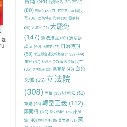
台灣
(94)
台語
台灣正名
(32)
(80)
國民
周婉窈
(22)
四二四刺蔣
(23)
黨
(36)
國防特別條例
(30)
圖伯特
大罷免
(29)
大法官
(27)
(147)
憲法法庭
(52)
憲法訴
：加
中」
日治時期
訟法
(40)
抵抗史
(27)
(58)
林宅
李江却台語文教基金會
(28)
血案
(37)
民主
林茂生
(27)
母語
(26)
白色
烏克蘭
(43)
(35)
濟南教會
(22)
立法院
恐怖
(65)
(308)
財劃法
(51)
西藏
(35)
轉型正義
(112)
軍購
(43)
鄭南榕
(54)
陳澄
陳文成事件
(25)
黨
波
(40)
黃文雄
(31)
霧社事件
(25)