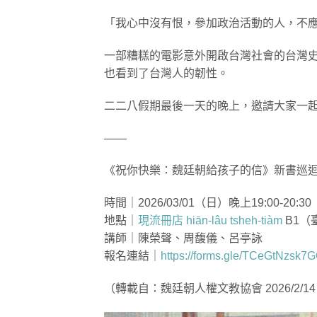
「我心中沒有恨，參加政治活動的人，不
一部糟糕的電影意外開啟台灣社會的台灣
也看到了台灣人的韌性。
二二八假期最後一天的晚上，邀請大家一
——
《祝你快樂：魏廷朝給孩子的信》新書巡
時間｜2026/03/01（日）晚上19:00-20:
地點｜
現流冊店 hiān-lâu tsheh-tiàm
B1（
講師｜陳榮聲、周馥儀、呂亭詠
報名連結｜
https://forms.gle/TCeGtNzsk
（轉載自：魏廷朝人權文教協會 2026/2/1