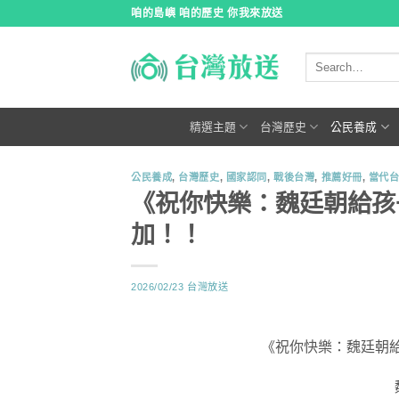
跳
咱的島嶼 咱的歷史 你我來放送
到
內
容
精選主題
台灣歷史
公民養成
公民養成
,
台灣歷史
,
國家認同
,
戰後台灣
,
推薦好冊
,
當代
《祝你快樂：魏廷朝給孩
加！！
2026/02/23
台灣放送
《祝你快樂：魏廷朝