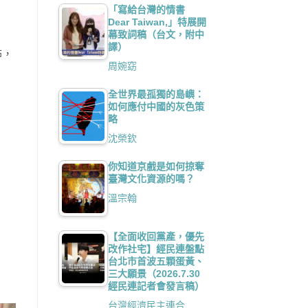
「寫給台灣的情書
Dear Taiwan,」特展開
幕致詞稿（台文，附中
譯）
怖，
周婉窈
全世界最孤獨的島嶼：
如何應付中國的灰色策
略
沈榮欽
你知道京戲是如何掠奪
臺灣文化資源的嗎？
溫宗翰
【全面收回黨產，優先
改作社宅】經民連盤點
台北市首波五顆蛋黃、
三大願景（2026.7.30
經民連記者會發言稿）
台灣經濟民主連合