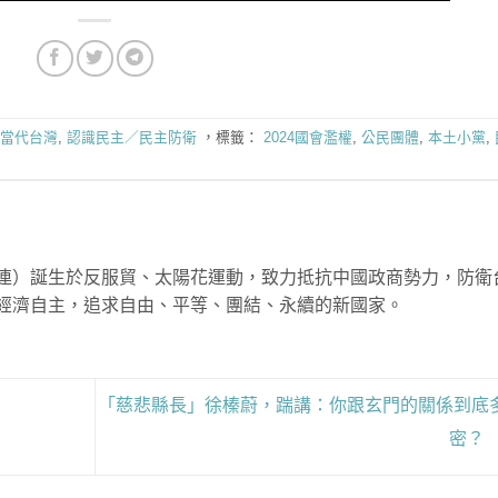
當代台灣
,
認識民主／民主防衛
，標籤：
2024國會濫權
,
公民團體
,
本土小黨
,
連）誕生於反服貿、太陽花運動，致力抵抗中國政商勢力，防衛
經濟自主，追求自由、平等、團結、永續的新國家。
「慈悲縣長」徐榛蔚，踹講：你跟玄門的關係到底
密？