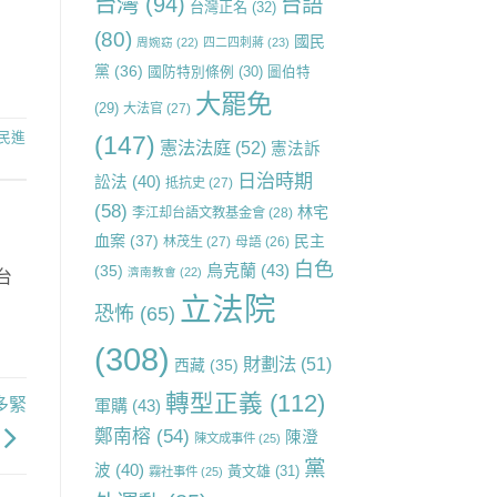
台灣
(94)
台語
台灣正名
(32)
(80)
國民
周婉窈
(22)
四二四刺蔣
(23)
黨
(36)
國防特別條例
(30)
圖伯特
大罷免
(29)
大法官
(27)
民進
(147)
憲法法庭
(52)
憲法訴
日治時期
訟法
(40)
抵抗史
(27)
(58)
林宅
李江却台語文教基金會
(28)
血案
(37)
民主
林茂生
(27)
母語
(26)
白色
烏克蘭
(43)
(35)
濟南教會
(22)
台
立法院
恐怖
(65)
(308)
財劃法
(51)
西藏
(35)
轉型正義
(112)
多緊
軍購
(43)
鄭南榕
(54)
陳澄
陳文成事件
(25)
黨
波
(40)
黃文雄
(31)
霧社事件
(25)