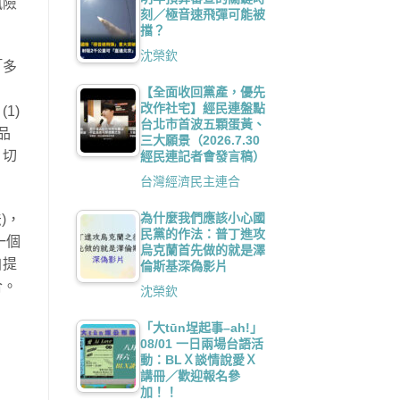
風險
刻／極音速飛彈可能被
擋？
沈榮欽
「多
【全面收回黨產，優先
改作社宅】經民連盤點
1)
台北市首波五顆蛋黃、
品
三大願景（2026.7.30
，切
經民連記者會發言稿）
台灣經濟民主連合
為什麼我們應該小心國
)，
民黨的作法：普丁進攻
一個
烏克蘭首先做的就是澤
自提
倫斯基深偽影片
合。
沈榮欽
「大tūn埕起事–ah!」
08/01 一日兩場台語活
動：BLＸ談情說愛Ｘ
講冊／歡迎報名參
加！！