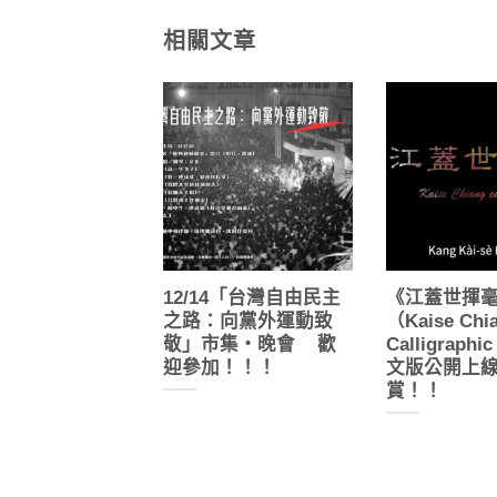
相關文章
12/14「台灣自由民主
《江蓋世揮
之路：向黨外運動致
（Kaise Chia
敬」市集・晚會 歡
Calligraphi
迎參加！！！
文版公開上
賞！！