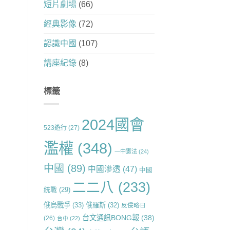
短片劇場
(66)
經典影像
(72)
認識中國
(107)
講座紀錄
(8)
標籤
2024國會
523遊行
(27)
濫權
(348)
一中憲法
(24)
中國
(89)
中國滲透
(47)
中國
二二八
(233)
統戰
(29)
俄烏戰爭
(33)
俄羅斯
(32)
反侵略日
台文通訊BONG報
(38)
(26)
台中
(22)