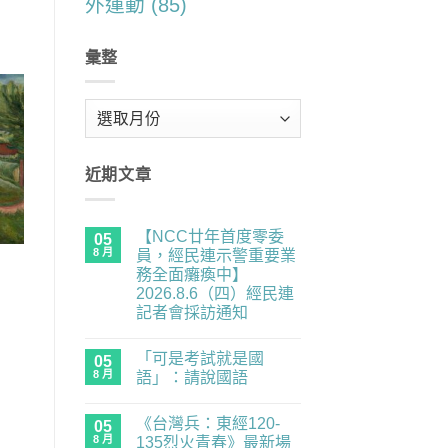
外運動
(85)
彙整
彙
整
近期文章
【NCC廿年首度零委
05
8 月
員，經民連示警重要業
務全面癱瘓中】
2026.8.6（四）經民連
記者會採訪通知
在
尚
〈【NCC
無
「可是考試就是國
廿
05
留
年
言
8 月
語」：請說國語
首
度
在
尚
零
〈「可
無
《台灣兵：東經120-
委
是
05
留
員，
考
言
8 月
135烈火青春》最新場