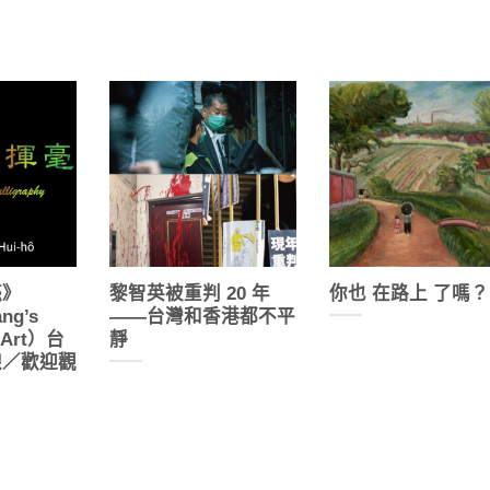
毫》
黎智英被重判 20 年
你也 在路上 了嗎？
ng’s
——台灣和香港都不平
c Art）台
靜
線／歡迎觀