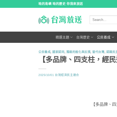
跳
咱的島嶼 咱的歷史 你我來放送
到
內
容
精選主題
台灣歷史
公民養成
公民養成
,
國家認同
,
獨裁的進化與反撲
,
當代台灣
,
認識民
【多品牌、四支柱，經民
2025/10/01
台灣經濟民主連合
【多品牌、四