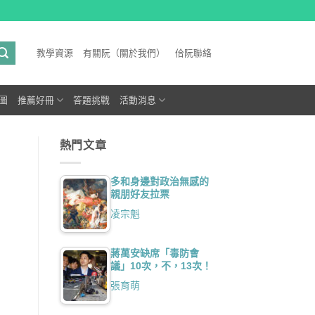
教學資源
有關阮（關於我們）
佮阮聯絡
圖
推薦好冊
答題挑戰
活動消息
熱門文章
多和身邊對政治無感的
親朋好友拉票
凌宗魁
蔣萬安缺席「毒防會
議」10次，不，13次！
張育萌