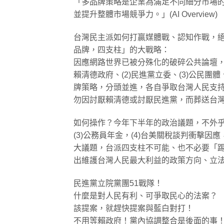
​「多品牌策略是企業為滿足不同細分市場
並提升整體市場競爭力。」(AI Overview)
​台灣民主派如何打贏媒體戰、認知作戰，
品牌，四支柱」的大戰略：
因應網路世界已被分殊化的破碎公共論壇，
賴清德政府、(2)民進黨立委、(3)公民
牌策略，分頭並進，各自爭取台灣人民支
勿因討厭賴清德或討厭民進黨，而葬送台
​如何操作？今年下半年的政治議題，不外乎：
(3)公務員年金，(4)台美關稅談判衝擊因
大議題，台派四支柱不可能、也不必要「
出維護台灣人民最大利益的政策方向、立
​民進黨立院黨團51戰隊！
什麼是對人民有利、可爭取民心的法案？
該提案，就趕快提案與藍白對打！
不用等賴政府！黨內協調整合是後面的事