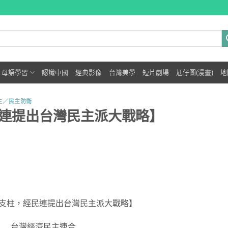
母語學習
認識中國
經典影像
台灣美學
短片劇場
尪仔圖(漫畫)
地
主／民主防衛
連提出台灣民主派大戰略】
支柱，經民連提出台灣民主派大戰略】
台灣經濟民主連合