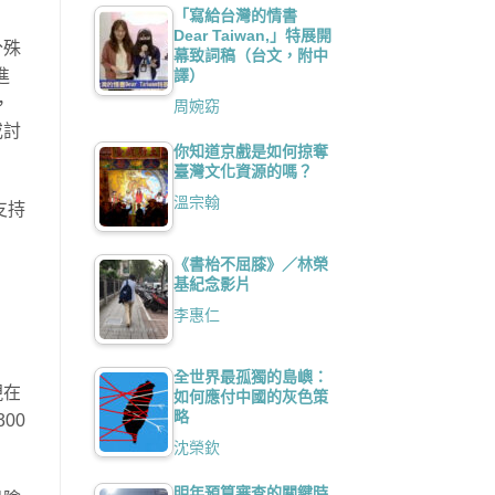
「寫給台灣的情書
Dear Taiwan,」特展開
分殊
幕致詞稿（台文，附中
譯）
進
，
周婉窈
或討
你知道京戲是如何掠奪
臺灣文化資源的嗎？
溫宗翰
支持
《書枱不屈膝》／林榮
基紀念影片
李惠仁
全世界最孤獨的島嶼：
現在
如何應付中國的灰色策
略
00
沈榮欽
明年預算審查的關鍵時