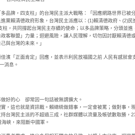
「多品牌，四支柱」的台灣民主派大戰略：「因應網路世界已被
黨賴清德政府形象，台灣民主派應以：(1)賴清德政府、(2)民
四根支柱，共同撐起台灣民主存續的使命；以多品牌策略，分頭並進
白政客聯盟」力量；迴避風險，讓人民理解，切勿因討厭賴清德
自己與台灣的未來。」
鍾佳濱「正面肯定」回應，並表示利民放福國之前 人民有感就會
此一消息。
事做好的心 卻常因一句話被無謂擴大。
現實，這也就是資訊戰。賴總統做錯事，一定會被罵；做對事，
持台灣民主派的不超過三成，社群媒體以流量及帳號數取勝，23
灣海峽，來阻斷中國軍。