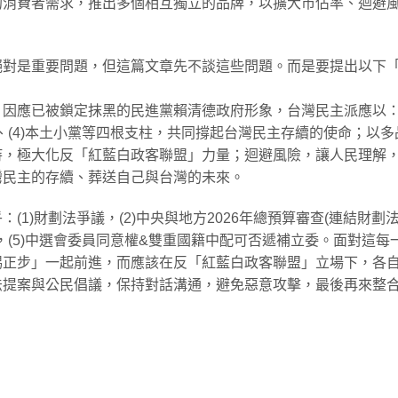
的消費者需求，推出多個相互獨立的品牌，以擴大市佔率、迴避
絕對是重要問題，但這篇文章先不談這些問題。而是要提出以下
因應已被鎖定抹黑的民進黨賴清德政府形象，台灣民主派應以：(
團體、(4)本土小黨等四根支柱，共同撐起台灣民主存續的使命；以多
持，極大化反「紅藍白政客聯盟」力量；迴避風險，讓人民理解
灣民主的存續、葬送自己與台灣的未來。
(1)財劃法爭議，(2)中央與地方2026年總預算審查(連結財劃法
應，(5)中選會委員同意權&雙重國籍中配可否遞補立委。面對這每
踢正步」一起前進，而應該在反「紅藍白政客聯盟」立場下，各
法提案與公民倡議，保持對話溝通，避免惡意攻擊，最後再來整
！