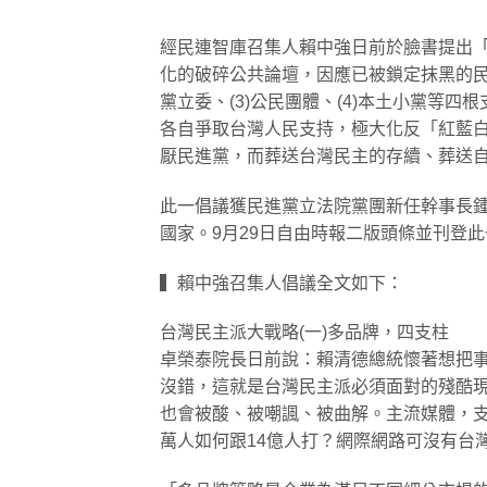
經民連智庫召集人賴中強日前於臉書提出
化的破碎公共論壇，因應已被鎖定抹黑的民進
黨立委、(3)公民團體、(4)本土小黨等
各自爭取台灣人民支持，極大化反「紅藍
厭民進黨，而葬送台灣民主的存續、葬送
​此一倡議獲民進黨立法院黨團新任幹事長
國家。9月29日自由時報二版頭條並刊登
​▍賴中強召集人倡議全文如下：
​台灣民主派大戰略(一)多品牌，四支柱
卓榮泰院長日前說：賴清德總統懷著想把
沒錯，這就是台灣民主派必須面對的殘酷
也會被酸、被嘲諷、被曲解。主流媒體，支
萬人如何跟14億人打？網際網路可沒有台