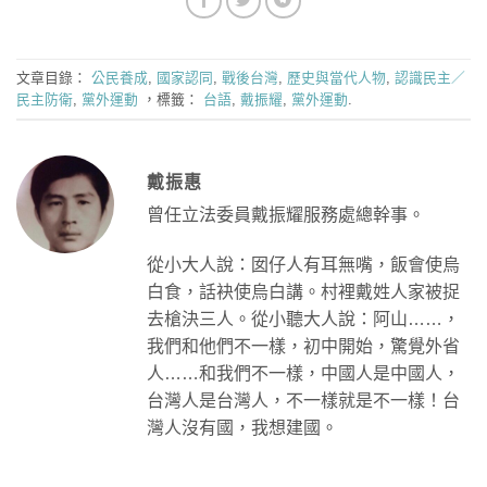
文章目錄：
公民養成
,
國家認同
,
戰後台灣
,
歷史與當代人物
,
認識民主／
民主防衛
,
黨外運動
，標籤：
台語
,
戴振耀
,
黨外運動
.
戴振惠
曾任立法委員戴振耀服務處總幹事。
從小大人說：囡仔人有耳無嘴，飯會使烏
白食，話袂使烏白講。村裡戴姓人家被捉
去槍決三人。從小聽大人說：阿山……，
我們和他們不一樣，初中開始，驚覺外省
人……和我們不一樣，中國人是中國人，
台灣人是台灣人，不一樣就是不一樣！台
灣人沒有國，我想建國。