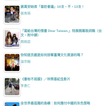
蔣萬安缺席「毒防會議」10次，不，13次！
張育萌
「寫給台灣的情書 Dear Taiwan,」特展開幕致詞稿（台
文，附中譯）
周婉窈
你知道京戲是如何掠奪臺灣文化資源的嗎？
溫宗翰
《書枱不屈膝》／林榮基紀念影片
李惠仁
全世界最孤獨的島嶼：如何應付中國的灰色策略