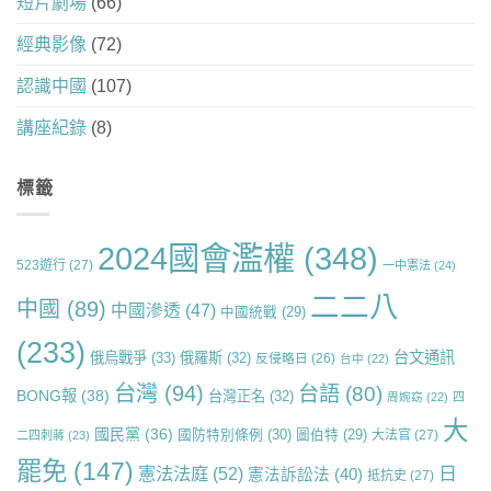
短片劇場
(66)
經典影像
(72)
認識中國
(107)
講座紀錄
(8)
標籤
2024國會濫權
(348)
523遊行
(27)
一中憲法
(24)
二二八
中國
(89)
中國滲透
(47)
中國統戰
(29)
(233)
台文通訊
俄烏戰爭
(33)
俄羅斯
(32)
反侵略日
(26)
台中
(22)
台灣
(94)
台語
(80)
BONG報
(38)
台灣正名
(32)
周婉窈
(22)
四
大
國民黨
(36)
國防特別條例
(30)
圖伯特
(29)
大法官
(27)
二四刺蔣
(23)
罷免
(147)
日
憲法法庭
(52)
憲法訴訟法
(40)
抵抗史
(27)