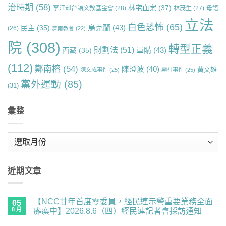
治時期
(58)
林宅血案
(37)
李江却台語文教基金會
(28)
林茂生
(27)
母語
立法
白色恐怖
(65)
烏克蘭
(43)
民主
(35)
(26)
濟南教會
(22)
院
(308)
轉型正義
財劃法
(51)
軍購
(43)
西藏
(35)
(112)
鄭南榕
(54)
陳澄波
(40)
黃文雄
陳文成事件
(25)
霧社事件
(25)
黨外運動
(85)
(31)
彙整
彙
整
近期文章
【NCC廿年首度零委員，經民連示警重要業務全面
05
8 月
癱瘓中】2026.8.6（四）經民連記者會採訪通知
在
尚