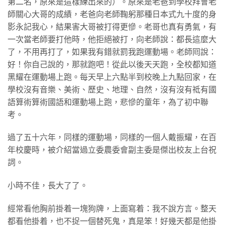
第二名，原來是這樣練出來的）。原來是老爸到學校拜會老
師關心大哥的成績，老爸向老師鞠躬那種日本式九十度的身
影永記我心，結果害大哥被打得更慘。老哥也真有勇氣，有
一次當老師要打他時，他拒絕被打，向老師說：都長這麼大
了，不用再打了，如果我有錯就罰我跑運動場。老師囘說：
好！你自己說的，那就跑吧！從此以後天天跑，全校都知道
黑耀在運動場上跑。每天早上六點半到校晚上九點回家，在
學校沒有音樂、美術、歷史、地理、自然，沒有沒有祗有國
語算術算術國語和運動場上跑，悲慘的童年，為了初中聯
考。
過了五十六年，同樣的運動場，同樣的一個人戴振耀，在百
年校慶時，被介紹當過立委農委會副主委是傑出校友上台祝
詞。
小時不佳，長大了了。
經常看他胸前掛着一塊狗牌，上面寫着：我不說方言。整天
都看他掛着，也不捉一個替死鬼，真是笨！好幾天都是他掛