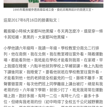
1995年戴振耀參選高雄區域立委，委託邱萬興設計的競選文宣。
這是2017年6月16日的臉書貼文：
戴振耀小時候大家都叫他黑耀，冬天再怎麼冷，還是穿一條
卡其短褲，黑黑的，大家都叫他黑耀。
小學他讀六年級時，我讀一年級。學校教室分南北二行排
列，他在南側，我在北側。我在教室裡往窗外看，隔着運動
場，都能看到他。我祗能在學校才能看到我哥，在家裡，早
上我還在睡覺，六點半他就到學校上早補習課，晚上九點他
下課後囘家，我睡覺了。要看他就祇在學校教室往窗外看，
才能看到他。他的老師是全校最兇的一位，籐條不離手，罵
聲響徹雲霄，每次他們班上同學離座上講台被打，總是有我
老哥的份。六年級下學期，就很少打了，祗見我哥常在運動
場上跑，跑好多圈，有時一二位，有時七八位，最多十多
位，但總有我老哥的份（初中時得了全校五千公尺越野賽跑