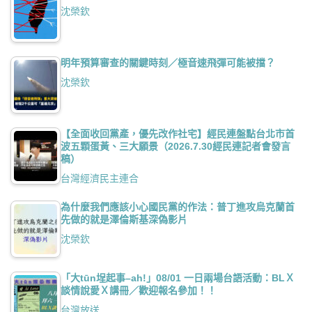
沈榮欽
明年預算審查的關鍵時刻／極音速飛彈可能被擋？
沈榮欽
【全面收回黨產，優先改作社宅】經民連盤點台北市首
波五顆蛋黃、三大願景（2026.7.30經民連記者會發言
稿）
台灣經濟民主連合
為什麼我們應該小心國民黨的作法：普丁進攻烏克蘭首
先做的就是澤倫斯基深偽影片
沈榮欽
「大tūn埕起事–ah!」08/01 一日兩場台語活動：BLＸ
談情說愛Ｘ講冊／歡迎報名參加！！
台灣放送