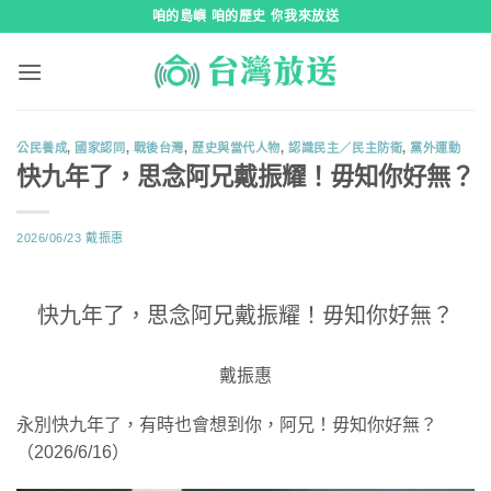
跳
咱的島嶼 咱的歷史 你我來放送
到
內
容
公民養成
,
國家認同
,
戰後台灣
,
歷史與當代人物
,
認識民主／民主防衛
,
黨外運動
快九年了，思念阿兄戴振耀！毋知你好無？
2026/06/23
戴振惠
快九年了，思念阿兄戴振耀！毋知你好無？
戴振惠
永別快九年了，有時也會想到你，阿兄！毋知你好無？
（2026/6/16）