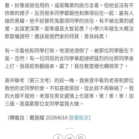
着，好像是掛信用的，或是職業的說方言者。但他並沒有不
快樂的樣子，反而很多同學都跟他和樂得玩在一起：最有人
緣的黑耀，他不捉替死鬼嬴得同學的信任，有不被出賣的感
覺，友誼更深厚。是笨還是大智若愚？小學六年級生大概沒
那麼權謀吧！應該是我們家的特質：善良純真！
有一次看他和同學打架，地濕他滑倒了，被那位同學壓在下
面，忽然！有一位同班的女同學拿起掃把猛烈的往那同學身
上打，我哥趁勢翻過來，嬴了！我在教室裡也轉微笑了。
高中聯考（第三次考）的前一晚，我無意中看到老哥和那位
救他的女同學約會。不知甚麼原因，從此就不再聯絡了。我
的大嫂不是她，老哥在男女感情上也是笨，笨！笨！笨！加
三級，我喜歡那位女同學當我大嫂。
（轉載自：戴振耀 2026/6/16
臉書貼文
）