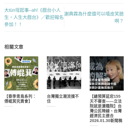
大tūn埕起事–ah!《戲台小人
謝典霖為什麼還可以嘻皮笑臉
生，人生大戲台》／歡迎報名
啊？
參加！！
相關文章
【春季青鳥系列：
台灣獨立潮流擋不
【總預算延宕155
傅崐萁究責會】
住
天不審查——立法
院就是瀆職院】台
灣公民陣線、台灣
經濟民主連合
2026.01.30新聞稿