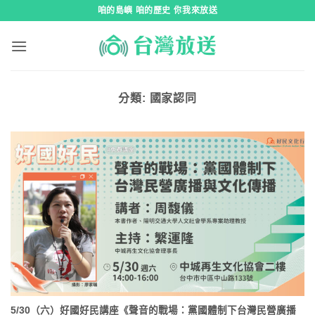
跳
咱的島嶼 咱的歷史 你我來放送
到
內
容
分類:
國家認同
5/30（六）好國好民講座《聲音的戰場：黨國體制下台灣民營廣播