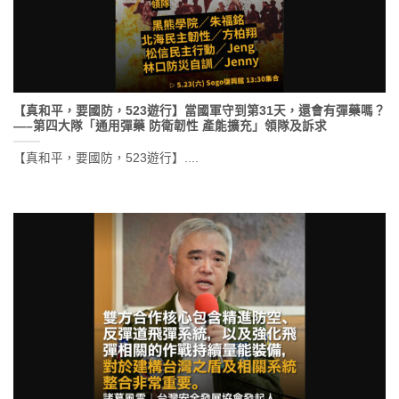
【真和平，要國防，523遊行】當國軍守到第31天，還會有彈藥嗎？
—–第四大隊「通用彈藥 防衛韌性 產能擴充」領隊及訴求
【真和平，要國防，523遊行】....