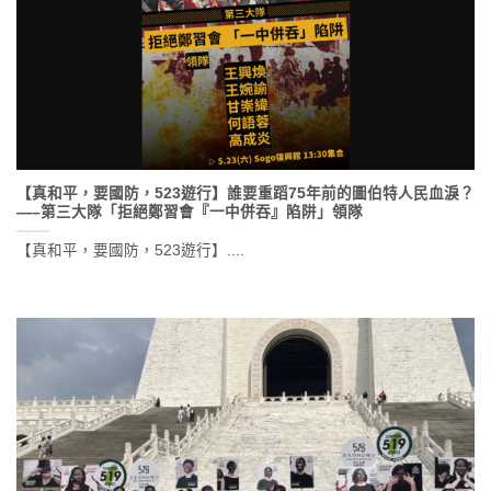
【真和平，要國防，523遊行】誰要重蹈75年前的圖伯特人民血淚？
—–第三大隊「拒絕鄭習會『一中併吞』陷阱」領隊
【真和平，要國防，523遊行】....