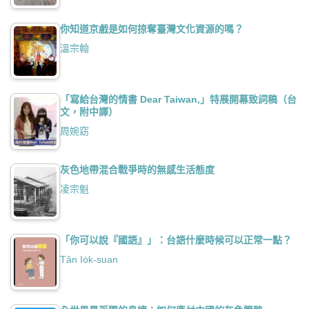
你知道京戲是如何掠奪臺灣文化資源的嗎？
溫宗翰
「寫給台灣的情書 Dear Taiwan,」特展開幕致詞稿（台
文，附中譯）
周婉窈
灰色地帶混合戰爭時的無感生活態度
凌宗魁
「你可以說『國語』」：台語什麼時候可以正常一點？
Tân Io̍k-suan