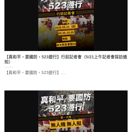
【真和平，要國防，523遊行】行前記者會（5/21上午記者會採訪通
知）
【真和平，要國防，523遊行】....