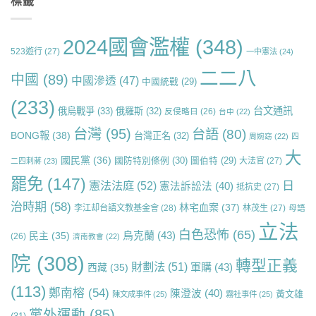
標籤
2024國會濫權
(348)
523遊行
(27)
一中憲法
(24)
二二八
中國
(89)
中國滲透
(47)
中國統戰
(29)
(233)
台文通訊
俄烏戰爭
(33)
俄羅斯
(32)
反侵略日
(26)
台中
(22)
台灣
(95)
台語
(80)
BONG報
(38)
台灣正名
(32)
周婉窈
(22)
四
大
國民黨
(36)
國防特別條例
(30)
圖伯特
(29)
大法官
(27)
二四刺蔣
(23)
罷免
(147)
日
憲法法庭
(52)
憲法訴訟法
(40)
抵抗史
(27)
治時期
(58)
林宅血案
(37)
李江却台語文教基金會
(28)
林茂生
(27)
母語
立法
白色恐怖
(65)
烏克蘭
(43)
民主
(35)
(26)
濟南教會
(22)
院
(308)
轉型正義
財劃法
(51)
軍購
(43)
西藏
(35)
(113)
鄭南榕
(54)
陳澄波
(40)
黃文雄
陳文成事件
(25)
霧社事件
(25)
黨外運動
(85)