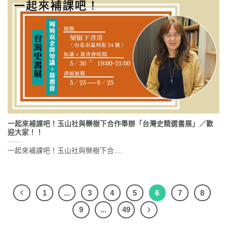
一起來補課吧！玉山社與欒樹下合作舉辦「台灣史精選書展」／歡
迎大家！！
一起來補課吧！玉山社與欒樹下合....
1
...
3
4
5
6
7
8
9
...
49