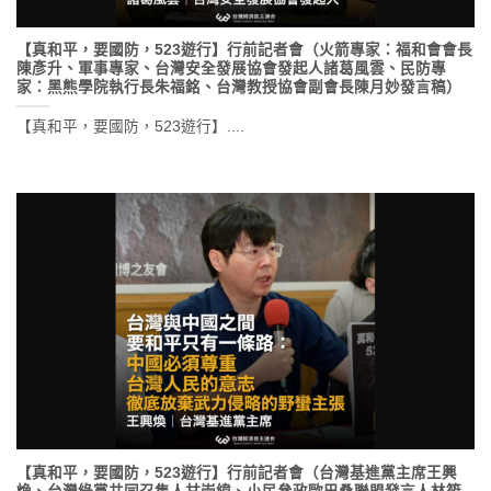
【真和平，要國防，523遊行】行前記者會（火箭專家：福和會會長
陳彥升、軍事專家、台灣安全發展協會發起人諸葛風雲、民防專
家：黑熊學院執行長朱福銘、台灣教授協會副會長陳月妙發言稿）
【真和平，要國防，523遊行】....
【真和平，要國防，523遊行】行前記者會（台灣基進黨主席王興