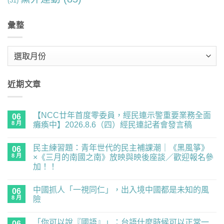
(31)
彙整
彙
整
近期文章
【NCC廿年首度零委員，經民連示警重要業務全面
06
8 月
癱瘓中】2026.8.6（四）經民連記者會發言稿
在
尚
〈【NCC
無
民主練習題：青年世代的民主補課潮｜《黑風箏》
廿
06
留
年
言
8 月
×《三月的南國之南》放映與映後座談／歡迎報名參
首
加！！
度
零
在
尚
委
〈民
無
員，
中國抓人「一視同仁」，出入境中國都是未知的風
主
06
留
經
練
言
8 月
險
民
習
連
題：
在
尚
示
青
〈中
無
警
「你可以說『國語』」：台語什麼時候可以正常一
年
國
06
留