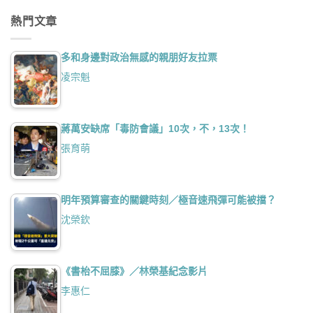
熱門文章
多和身邊對政治無感的親朋好友拉票
凌宗魁
蔣萬安缺席「毒防會議」10次，不，13次！
張育萌
明年預算審查的關鍵時刻／極音速飛彈可能被擋？
沈榮欽
《書枱不屈膝》／林榮基紀念影片
李惠仁